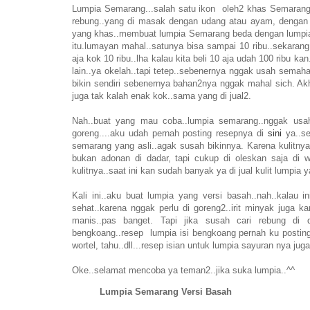
Lumpia Semarang...salah satu ikon oleh2 khas Semarang
rebung..yang di masak dengan udang atau ayam, dengan 
yang khas..membuat lumpia Semarang beda dengan lumpia is
itu.lumayan mahal..satunya bisa sampai 10 ribu..sekarang 
aja kok 10 ribu..lha kalau kita beli 10 aja udah 100 ribu 
lain..ya okelah..tapi tetep..sebenernya nggak usah semahal i
bikin sendiri sebenernya bahan2nya nggak mahal sich. Akh
juga tak kalah enak kok..sama yang di jual2.
Nah..buat yang mau coba..lumpia semarang..nggak usah 
goreng....aku udah pernah posting resepnya di
sini
ya..se
semarang yang asli..agak susah bikinnya. Karena kulitnya i
bukan adonan di dadar, tapi cukup di oleskan saja di w
kulitnya..saat ini kan sudah banyak ya di jual kulit lumpia y
Kali ini..aku buat lumpia yang versi basah..nah..kalau in
sehat..karena nggak perlu di goreng2..irit minyak juga ka
manis..pas banget. Tapi jika susah cari rebung di d
bengkoang..resep lumpia isi bengkoang pernah ku postin
wortel, tahu..dll...resep isian untuk lumpia sayuran nya ju
Oke..selamat mencoba ya teman2..jika suka lumpia..^^
Lumpia Semarang Versi Basah