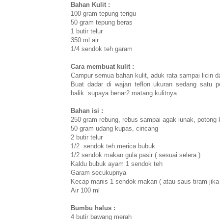
Bahan Kulit :
100 gram tepung terigu
50 gram tepung beras
1 butir telur
350 ml air
1/4 sendok teh garam
Cara membuat kulit :
Campur semua bahan kulit, aduk rata sampai licin d
Buat dadar di wajan teflon ukuran sedang satu 
balik..supaya benar2 matang kulitnya.
Bahan isi :
250 gram rebung, rebus sampai agak lunak, potong 
50 gram udang kupas, cincang
2 butir telur
1/2 sendok teh merica bubuk
1/2 sendok makan gula pasir ( sesuai selera )
Kaldu bubuk ayam 1 sendok teh
Garam secukupnya
Kecap manis 1 sendok makan ( atau saus tiram jika 
Air 100 ml
Bumbu halus :
4 butir bawang merah