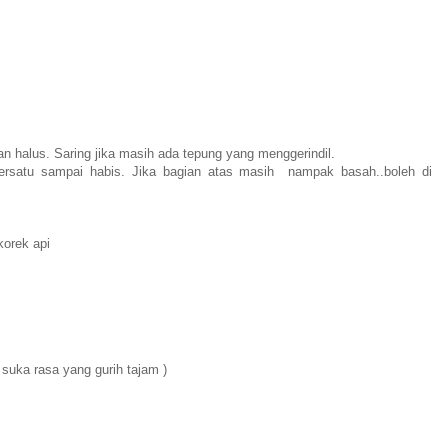
an halus. Saring jika masih ada tepung yang menggerindil.
persatu sampai habis. Jika bagian atas masih nampak basah..boleh di
korek api
suka rasa yang gurih tajam )