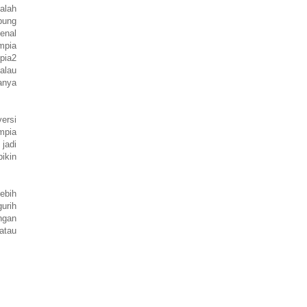
alah
bung
enal
umpia
mpia2
kalau
anya
ersi
mpia
 jadi
ikin
ebih
gurih
ngan
 atau