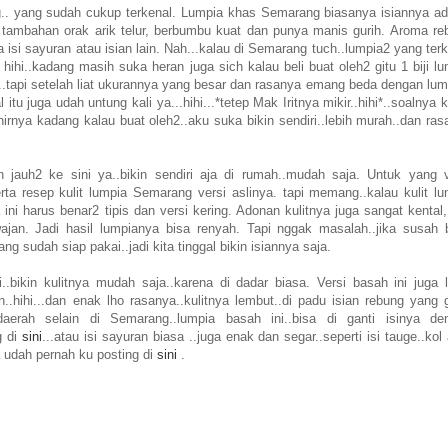
.. yang sudah cukup terkenal. Lumpia khas Semarang biasanya isiannya ad
tambahan orak arik telur, berbumbu kuat dan punya manis gurih. Aroma re
i sayuran atau isian lain. Nah...kalau di Semarang tuch..lumpia2 yang terk
hihi..kadang masih suka heran juga sich kalau beli buat oleh2 gitu 1 biji l
kan..tapi setelah liat ukurannya yang besar dan rasanya emang beda dengan lu
tu juga udah untung kali ya...hihi...*tetep Mak Iritnya mikir..hihi*..soalnya 
irnya kadang kalau buat oleh2..aku suka bikin sendiri..lebih murah..dan ras
jauh2 ke sini ya..bikin sendiri aja di rumah..mudah saja. Untuk yang v
rta resep kulit lumpia Semarang versi aslinya. tapi memang..kalau kulit lu
ni harus benar2 tipis dan versi kering. Adonan kulitnya juga sangat kental,
ajan. Jadi hasil lumpianya bisa renyah. Tapi nggak masalah..jika susah b
ang sudah siap pakai..jadi kita tinggal bikin isiannya saja.
i..bikin kulitnya mudah saja..karena di dadar biasa. Versi basah ini juga l
n..hihi...dan enak lho rasanya..kulitnya lembut..di padu isian rebung yang 
aerah selain di Semarang..lumpia basah ini..bisa di ganti isinya de
g di
sini
...atau isi sayuran biasa ..juga enak dan segar..seperti isi tauge..kol
ga udah pernah ku posting di
sini
.