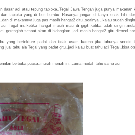
han dasar aci atau tepung tapioka..Tegal Jawa Tengah juga punya makanan 
.dan tapioka yang di beri bumbu. Rasanya..jangan di tanya..enak..hihi..de
.dan di makannya juga pas masih hangat2 gitu..soalnya ..kalau sudah dingin 
ci Tegal ini..ketika hangat masih mau di gigit..ketika udah dingin..mel
 aci..gorenglah sesaat akan di hidangkan..jadi masih hangat2 gitu dicocol s
u yang bertekture padat dan tidak asam..karena jika tahunya sendiri t
ual tahu ala Tegal yang padat gitu..jadi kalau buat tahu aci Tegal..bisa ot
cemilan berbuka puasa..murah meriah ini..cuma modal tahu sama aci