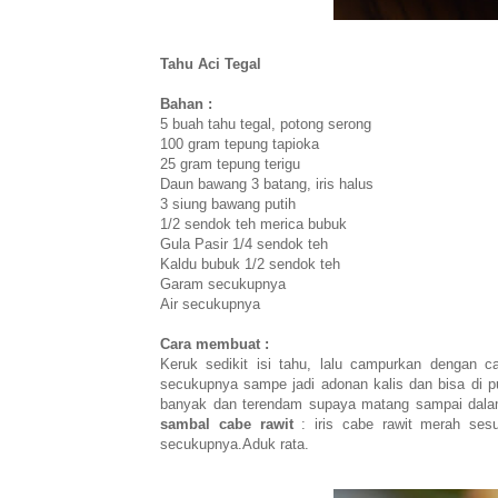
Tahu Aci Tegal
Bahan :
5 buah tahu tegal, potong serong
100 gram tepung tapioka
25 gram tepung terigu
Daun bawang 3 batang, iris halus
3 siung bawang putih
1/2 sendok teh merica bubuk
Gula Pasir 1/4 sendok teh
Kaldu bubuk 1/2 sendok teh
Garam secukupnya
Air secukupnya
Cara membuat :
Keruk sedikit isi tahu, lalu campurkan dengan
secukupnya sampe jadi adonan kalis dan bisa di p
banyak dan terendam supaya matang sampai dala
sambal cabe rawit
: iris cabe rawit merah ses
secukupnya.Aduk rata.