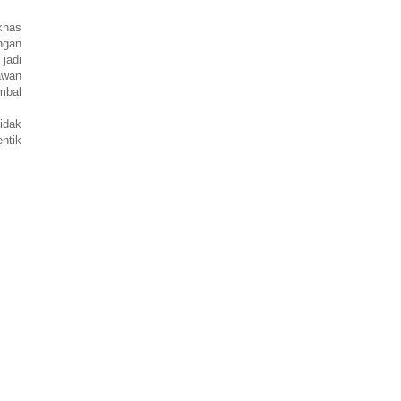
khas
ngan
jadi
awan
ambal
idak
entik