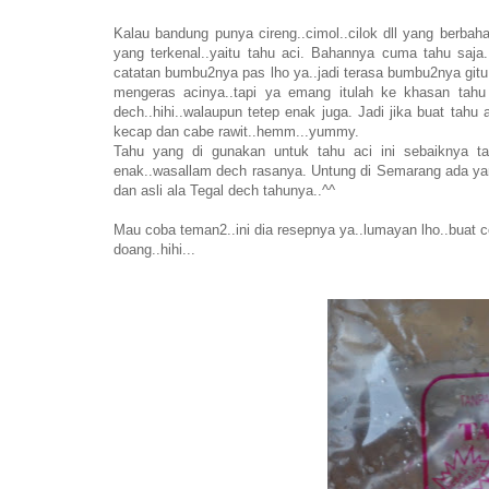
Kalau bandung punya cireng..cimol..cilok dll yang berba
yang terkenal..yaitu tahu aci. Bahannya cuma tahu saja.
catatan bumbu2nya pas lho ya..jadi terasa bumbu2nya gitu.
mengeras acinya..tapi ya emang itulah ke khasan tahu a
dech..hihi..walaupun tetep enak juga. Jadi jika buat tahu
kecap dan cabe rawit..hemm...yummy.
Tahu yang di gunakan untuk tahu aci ini sebaiknya tah
enak..wasallam dech rasanya. Untung di Semarang ada yang j
dan asli ala Tegal dech tahunya..^^
Mau coba teman2..ini dia resepnya ya..lumayan lho..buat 
doang..hihi...