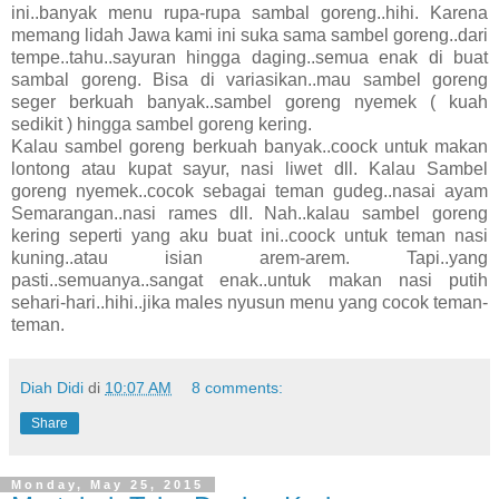
ini..banyak menu rupa-rupa sambal goreng..hihi. Karena
memang lidah Jawa kami ini suka sama sambel goreng..dari
tempe..tahu..sayuran hingga daging..semua enak di buat
sambal goreng. Bisa di variasikan..mau sambel goreng
seger berkuah banyak..sambel goreng nyemek ( kuah
sedikit ) hingga sambel goreng kering.
Kalau sambel goreng berkuah banyak..coock untuk makan
lontong atau kupat sayur, nasi liwet dll. Kalau Sambel
goreng nyemek..cocok sebagai teman gudeg..nasai ayam
Semarangan..nasi rames dll. Nah..kalau sambel goreng
kering seperti yang aku buat ini..coock untuk teman nasi
kuning..atau isian arem-arem. Tapi..yang
pasti..semuanya..sangat enak..untuk makan nasi putih
sehari-hari..hihi..jika males nyusun menu yang cocok teman-
teman.
Diah Didi
di
10:07 AM
8 comments:
Share
Monday, May 25, 2015