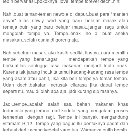
lebih bervariasi..pokoknya..love tempe forever dech..hihi.
Nah..buat teman-teman newbie di dapur..buat para *manten
anyar*..alias newly wed yang baru belajar masak..atau
remaja putri yang baru belajar masak..jangan ragu untuk
mengolah tempe ya. Tempe..enak lho di buat aneka
masakan..selain cuma di goreng aja.
Nah sebelum masak..aku kasih sedikit tips ya..cara memilih
tempe yang benar..agar mendapatkan tempe yang
berkualitas sehingga rasa makanan menjadi lebih enak.
Karena tak jarang lho..kita temui kadang-kadang rasa tempe
yang asam atau pahit, jika kita beli tempe ya teman-teman.
Udah dech..bakalan merusak citarasa jika dapat tempe
seperti itu..mau di olah apa aja..jadi kurang sip rasanya.
Jadi..tempe..adalah salah satu bahan makanan khas
Indonesia yang terbuat dari kedelai yang mengalami proses
fermentasi dengan ragi. Tempe ini banyak mengandung
vitamain B 12. Tempe yang bagus itu bentuknya padat dan
terbuat dari kacang kedelai yang tua. Warnanya putih bersih,