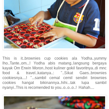
This is it..brownies cup cookies ala Yodha..yummy
lho..Tante..om...! Yodha abis matang..langsung bergaya
kayak Om Erwin Moron..host kuliner gokil favoritnya..di mnc
food & travel..katanya..: "..Sikat Gaes..brownies
cookiesnya....! "...sambil cemal cemil sendiri brownies
cookies hangat bikinannya..hihi...tak lupa sambil
nyanyi..This is recomended to you..o..o..o..! Hahah....