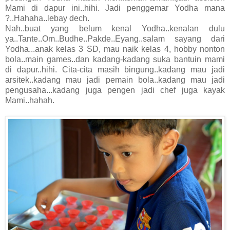
Mami di dapur ini..hihi. Jadi penggemar Yodha mana
?..Hahaha..lebay dech.
Nah..buat yang belum kenal Yodha..kenalan dulu
ya..Tante..Om..Budhe..Pakde..Eyang..salam sayang dari
Yodha...anak kelas 3 SD, mau naik kelas 4, hobby nonton
bola..main games..dan kadang-kadang suka bantuin mami
di dapur..hihi. Cita-cita masih bingung..kadang mau jadi
arsitek..kadang mau jadi pemain bola..kadang mau jadi
pengusaha...kadang juga pengen jadi chef juga kayak
Mami..hahah.