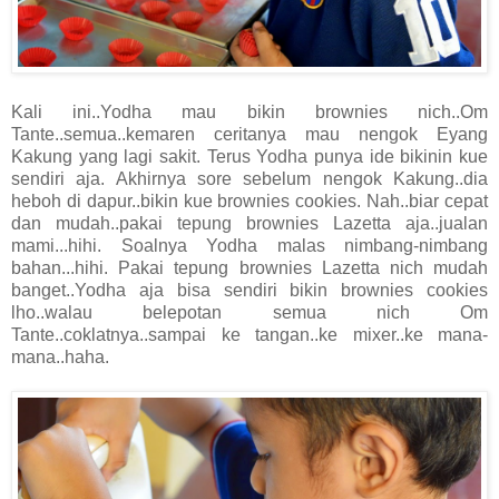
Kali ini..Yodha mau bikin brownies nich..Om
Tante..semua..kemaren ceritanya mau nengok Eyang
Kakung yang lagi sakit. Terus Yodha punya ide bikinin kue
sendiri aja. Akhirnya sore sebelum nengok Kakung..dia
heboh di dapur..bikin kue brownies cookies. Nah..biar cepat
dan mudah..pakai tepung brownies Lazetta aja..jualan
mami...hihi. Soalnya Yodha malas nimbang-nimbang
bahan...hihi. Pakai tepung brownies Lazetta nich mudah
banget..Yodha aja bisa sendiri bikin brownies cookies
lho..walau belepotan semua nich Om
Tante..coklatnya..sampai ke tangan..ke mixer..ke mana-
mana..haha.