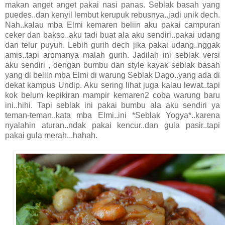
makan anget anget pakai nasi panas. Seblak basah yang
puedes..dan kenyil lembut kerupuk rebusnya..jadi unik dech.
Nah..kalau mba Elmi kemaren beliin aku pakai campuran
ceker dan bakso..aku tadi buat ala aku sendiri..pakai udang
dan telur puyuh. Lebih gurih dech jika pakai udang..nggak
amis..tapi aromanya malah gurih. Jadilah ini seblak versi
aku sendiri , dengan bumbu dan style kayak seblak basah
yang di beliin mba Elmi di warung Seblak Dago..yang ada di
dekat kampus Undip. Aku sering lihat juga kalau lewat..tapi
kok belum kepikiran mampir kemaren2 coba warung baru
ini..hihi. Tapi seblak ini pakai bumbu ala aku sendiri ya
teman-teman..kata mba Elmi..ini *Seblak Yogya*..karena
nyalahin aturan..ndak pakai kencur..dan gula pasir..tapi
pakai gula merah...hahah.