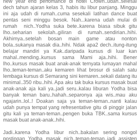
new year end perfomance di hotel Crown..udah..selesai
dech tahun ajaran kelas 3, habis itu libur panjang. Minggu
ini aja udah di rumah..cuma sesekali latihan dance buat
pentas seni minggu besok. Nah...karena udah mulai di
rumah nich..Yodha suka bete..karena biasa sibuk gitu
lho..seharian sekolah..giliran di rumah..sendirian..hihi.
Akhirnya..setelah bosan main game atau nonton
bola..sukanya masak dia..hihi. Ndak apa2 dech..itung-itung
belajar mandiri ya Kak..daripada kursus di luar kan
mahal..mending..kursus sama Mami aja..hihi. Bener
lho..kursus masak buat anak-anak ternyata lumayan mahal
lho..teman-teman..aku kemaren lihat brosur di salah satu
lembaga kursus di Semarang sini kemaren..sekali datang itu
minimal..350 ribu..hihi. Apa aku tak buka kursus masak buat
anak-anak aja kali ya..jadi seru..kalau liburan Yodha bisa
banyak teman baru..hahah..separonya aja wis..mau aku
ngajarin..lol..! Doakan saja ya teman-teman..nanti kalau
udah punya tempat yang refresentative gitu di pinggir jalan
gitu kali ya teman-teman..pengen buka TBK..sama kursus
masak buat anak-anak..hihi.
Jadi..karena Yodha libur nich..bakalan sering nongol
postingan Yodha masak nich..teman-teman..jadi assisten