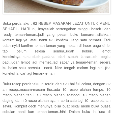
Buku perdanaku : 62 RESEP MASAKAN LEZAT UNTUK MENU
SEHARI - HARI ini, Insyaallah pertengahan minggu besok udah
ready teman-teman..jadi yang pesan buku kemaren..silahkan
konfirm lagi ya...atau nanti aku konfirm ulang satu persatu. Tadi
udah nyicil konfirm teman-teman yang mesan di inbox page di fb,
tapi belum selesa semua..udah keburu lemot
koneksinya..huhu..duch..padahal dari subuh lancar...eh begitu
pagi..udah lemot lagi internet..jadi sabar ya teman-teman..segera
ku balas satu persatu nanti. Ntar tengah malam lagi..hihi..jika
koneksi lancar lagi teman-teman.
Buku resep perdanaku ini terdiri dari 120 hal full colour, dengan 62
an resep..macam-macam lho..ada 10 resep olahan tempe, 10
resep olahan tahu, 10 resep olahan seafood, 10 resep olahan
daging, dan 10 resep olahan ayam, serta satu lagi 10 resep olahan
sayur. Komplet dech menunya..bisa buat bekal menu buka puasa
sebulan nanti kan teman-teman..hihi. Dalam buku ini..juga di