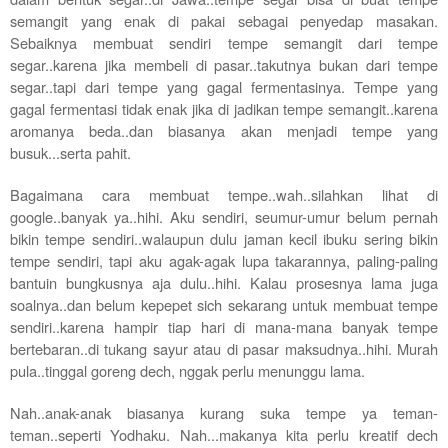
semangit yang enak di pakai sebagai penyedap masakan.
Sebaiknya membuat sendiri tempe semangit dari tempe
segar..karena jika membeli di pasar..takutnya bukan dari tempe
segar..tapi dari tempe yang gagal fermentasinya. Tempe yang
gagal fermentasi tidak enak jika di jadikan tempe semangit..karena
aromanya beda..dan biasanya akan menjadi tempe yang
busuk...serta pahit.
Bagaimana cara membuat tempe..wah..silahkan lihat di
google..banyak ya..hihi. Aku sendiri, seumur-umur belum pernah
bikin tempe sendiri..walaupun dulu jaman kecil ibuku sering bikin
tempe sendiri, tapi aku agak-agak lupa takarannya, paling-paling
bantuin bungkusnya aja dulu..hihi. Kalau prosesnya lama juga
soalnya..dan belum kepepet sich sekarang untuk membuat tempe
sendiri..karena hampir tiap hari di mana-mana banyak tempe
bertebaran..di tukang sayur atau di pasar maksudnya..hihi. Murah
pula..tinggal goreng dech, nggak perlu menunggu lama.
Nah..anak-anak biasanya kurang suka tempe ya teman-
teman..seperti Yodhaku. Nah...makanya kita perlu kreatif dech