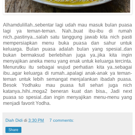
Alhamdulillah..sebentar lagi udah mau masuk bulan puasa
lagi ya teman-teman. Nah..buat ibu-ibu di rumah
nich..pastinya...salah satu tanggung jawab kita nich pasti
mempersiapkan menu buka puasa dan sahur untuk
keluarga. Bulan puasa adalah bulan yang spesial..dan
bukan bermaksud berlebihan juga ya..jika kita ingin
menyajikan aneka menu yang enak untuk keluarga tercinta.
Menurutku itu sebagai wujud perhatian kita ya..sebagai
ibu..agar keluarga di rumah..apalagi anak-anak ya teman-
teman untuk lebih semangat menjalankan ibadah puasa.
Besok Yodhaku mau puasa full sehari juga nich
katanya..hihi..moga2 beneran kuat dan bisa., Jadi next
puasa so spesial..dan ingin menyajikan menu-menu yang
menjadi favorit Yodha.
Diah Didi
di
3:30 PM
7 comments:
Share