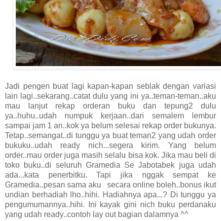
Jadi pengen buat lagi kapan-kapan seblak dengan variasi
lain lagi..sekarang..catat dulu yang ini ya..teman-teman..aku
mau lanjut rekap orderan buku dan tepung2 dulu
ya..huhu..udah numpuk kerjaan..dari semalem lembur
sampai jam 1 an..kok ya belum selesai rekap order bukunya.
Tetap..semangat..di tunggu ya buat teman2 yang udah order
bukuku..udah ready nich...segera kirim. Yang belum
order..mau order juga masih selalu bisa kok. Jika mau beli di
toko buku..di seluruh Gramedia Se Jabotabek juga udah
ada...kata penerbitku. Tapi jika nggak sempat ke
Gramedia..pesan sama aku secara online boleh..bonus ikut
undian berhadiah lho..hihi. Hadiahnya apa...? Di tunggu ya
pengumumannya..hihi. Ini kayak gini nich buku perdanaku
yang udah ready..contoh lay out bagian dalamnya ^^