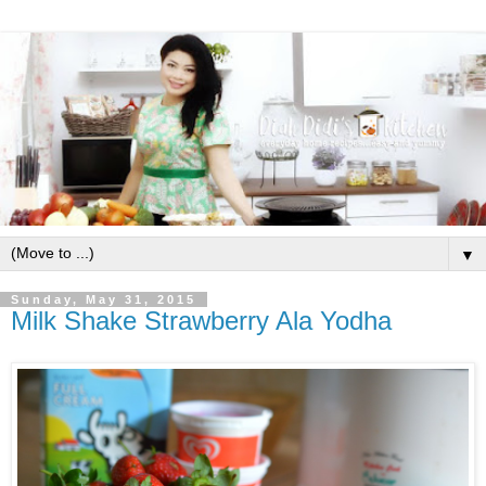
▼
Sunday, May 31, 2015
Milk Shake Strawberry Ala Yodha