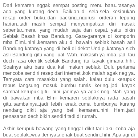
Dari kemaren nggak sempat posting menu baru..rasanya
ada yang kurang dech. Baiklah..di sela-sela kesibukan
rekap order buku..dan packing..ngurusi orderan tepung
harian..tadi masih sempat menyempatkan diri masak
sebentar..menu yang mudah saja dan cepat, yaitu bikin
Seblak Basah khas Bandung. Gara-garanya di komporin
mba Elmi..hihi..kemaren aku di bawain seblak basah asli
Bandung katanya yang di beli di dekat Undip..katanya sich
asli Bandung gitu yang jual. Wah..makasih ya mba..jadi tau
dech rasa otentik seblak Bandung itu kayak gimana..hihi.
Soalnya aku baru dua kali makan seblak. Dulu pertama
mencoba sendiri resep dari internet..kok malah agak neg ya.
Ternyata cara masakku yang salah. kalau dulu kerupuk
rebus langsung masuk bumbu tumis kering..jadi kayak
sambal kerupuk gitu...hihi..jadinya ya agak neg. Nah..yang
di bawakan mba Elmi kemaren seblaknya rada basah
gitu..sambalnya..jadi lebih enak..cuma bumbunya kurang
nendang dikit aja yang beli kemaren..hihi. Hem..jadi
penasaran dech bikin sendiri tadi di rumah.
Akhir..kerupuk bawang yang tinggal dikit tadi aku coba aja
buat seblak..wua..ternyata enak buat sendiri..hihi. Apalagi di