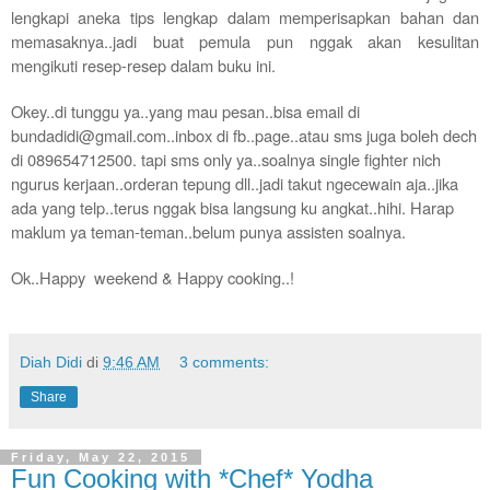
lengkapi aneka tips lengkap dalam memperisapkan bahan dan
memasaknya..jadi buat pemula pun nggak akan kesulitan
mengikuti resep-resep dalam buku ini.
Okey..di tunggu ya..yang mau pesan..bisa email di
bundadidi@gmail.com..inbox di fb..page..atau sms juga boleh dech
di 089654712500. tapi sms only ya..soalnya single fighter nich
ngurus kerjaan..orderan tepung dll..jadi takut ngecewain aja..jika
ada yang telp..terus nggak bisa langsung ku angkat..hihi. Harap
maklum ya teman-teman..belum punya assisten soalnya.
Ok..Happy weekend & Happy cooking..!
Diah Didi
di
9:46 AM
3 comments:
Share
Friday, May 22, 2015
Fun Cooking with *Chef* Yodha