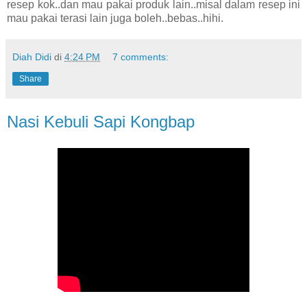
resep kok..dan mau pakai produk lain..misal dalam resep ini
mau pakai terasi lain juga boleh..bebas..hihi.
Diah Didi
di
4:24 PM
7 comments:
Share
Nasi Kebuli Sapi Kongbap