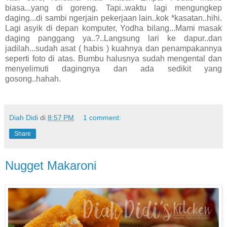
biasa...yang di goreng. Tapi..waktu lagi mengungkep
daging...di sambi ngerjain pekerjaan lain..kok *kasatan..hihi.
Lagi asyik di depan komputer, Yodha bilang...Mami masak
daging panggang ya..?..Langsung lari ke dapur..dan
jadilah...sudah asat ( habis ) kuahnya dan penampakannya
seperti foto di atas. Bumbu halusnya sudah mengental dan
menyelimuti dagingnya dan ada sedikit yang
gosong..hahah.
Diah Didi
di
8:57 PM
1 comment:
Share
Nugget Makaroni