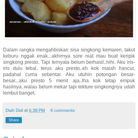
Dalam rangka mengahbiskan sisa singkong kemaren, takut
keburu nggak enak...akhirnya sore niat mau buat keripik
singkong presto. Tapi ternyata belum berhasil..hihi. Aku iris-
iris dulu tebal, terus aku presto..eh kok malah hancur,
padahal cuma sebentar. Aku utuhin potongan besar-
besar...aku presto 5 menit aja..lha kok tetap empuk
hasilnya..walau belum mekar tapi tekture singkongnya udah
lembut banget.
Diah Didi
di
6:38 PM
6 comments:
Share