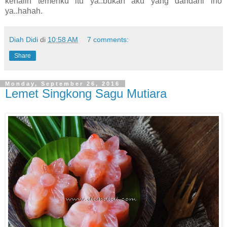
kenalin temenku itu ya..bukan aku yang dandani lho
ya..hahah.
Diah Didi
di
10:58 AM
7 comments:
Share
Monday, September 26, 2016
Lemet Singkong Sagu Mutiara