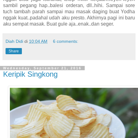
sambil pegang hap..balesi orderan, dll..hihi. Sampai sore
tuch tambah parah sampai mau masak daging buat Yodha
nggak kuat..padahal udah aku presto. Akhirnya pagi ini baru
aku sempat masak. Buat gule aja..enak..dan seger.
Diah Didi
di
10:04 AM
6 comments:
Share
Wednesday, September 21, 2016
Keripik Singkong