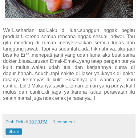
Well..seharian tadi..aku di luar..sungguh nggak begitu
produktif..karena semua rencana nggak sesuai jadwal. Tau
gitu mending di rumah menyelesaikan semua tugas dan
tanggung jawab. Tapi ya sudahlah..ada hikmahnya..aku jadi
bisa ke Er**..menepati janji yang udah lama aku buat sama
dokter..biasa..urusan Emak-Emak..yang tetep pengen punya
kulit mulus..walau udah tua dan kerjaannya cuma di
dapur..hahah. Aduch..tapi sakite di laser ya..kayak di bakar
rasanya..kemreyas di kulit. Susahnya jadi wanita ya...mau
cantik...Lol..! Makanya..ayukk..teman-teman yang punya kulit
mulus dan cantik..di jaga ya..karena kalau perawatan itu
selain mahal juga ndak enak je rasanya...!
Diah Didi
di
10:20 PM
1 comment:
Share