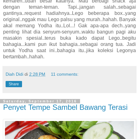
kemaren..udah besar katanya. Mau berbagi snack aja
dengan teman-teman. Tapi..jangan salah..sebagai
gantinya..request hadiahnya..Lego beberapa box..yang
original..nggak mau Lego palsu yang murah..hahah. Banyak
akal memang Yodha itu..Lol...! Gak apa-apa dech..yang
penting lihat dia senyum-senyum..waktu bangun pagi aku
masakin spesial..terus buka kado dapat Lego..begitu
bahagia...kami pun ikut bahagia..sebagai orang tua. Jadi
untuk Yodha saat ini..bahagia itu..jika koleksi Legonya
bertambah..hahah.
Diah Didi
di
2:28 PM
11 comments:
Share
Saturday, September 17, 2016
Penyet Tempe Sambel Bawang Terasi