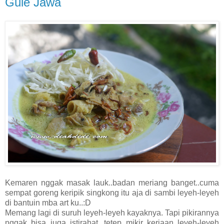
Gule Jawa
Kemaren nggak masak lauk..badan meriang banget..cuma
sempat goreng keripik singkong itu aja di sambi leyeh-leyeh
di bantuin mba art ku..:D
Memang lagi di suruh leyeh-leyeh kayaknya. Tapi pikirannya
nggak bisa juga istirahat, tetep mikir kerjaan..leyeh-leyeh