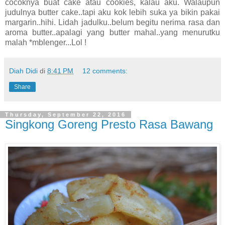
cocoknya buat cake atau cookies, kalau aku. Walaupun
judulnya butter cake..tapi aku kok lebih suka ya bikin pakai
margarin..hihi. Lidah jadulku..belum begitu nerima rasa dan
aroma butter..apalagi yang butter mahal..yang menurutku
malah *mblenger...Lol !
Diah Didi
di
8:41 PM
12 comments:
Share
Thursday, September 22, 2016
Singkong Goreng Presto Rasa Bawang