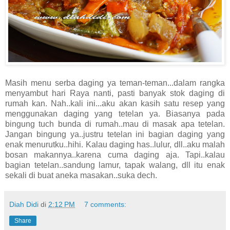
Masih menu serba daging ya teman-teman...dalam rangka
menyambut hari Raya nanti, pasti banyak stok daging di
rumah kan. Nah..kali ini...aku akan kasih satu resep yang
menggunakan daging yang tetelan ya. Biasanya pada
bingung tuch bunda di rumah..mau di masak apa tetelan.
Jangan bingung ya..justru tetelan ini bagian daging yang
enak menurutku..hihi. Kalau daging has..lulur, dll..aku malah
bosan makannya..karena cuma daging aja. Tapi..kalau
bagian tetelan..sandung lamur, tapak walang, dll itu enak
sekali di buat aneka masakan..suka dech.
Diah Didi
di
2:12 PM
7 comments:
Share