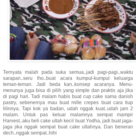
Ternyata malah pada suka semua..jadi pagi-pagi..waktu
sarapan..seru lho..buat acara kumpul-kumpul keluarga
teman-teman. Jadi beda kan..konsep acaranya. Menu-
menunya juga bisa di pilih yang simple dan praktis aja jika
di pagi hari. Tadi malam habis buat cup cake sama danish
pastry, sebenernya mau buat mille crepes buat cara tiup
lilinnya. Tapi kok ya badan, udah nggak kuat..udah jam 2
malam. Untuk pas keluar malamnya sempat mampir
Harvest..aku beli cake ultah kecil buat Yodha, jadi buat jaga-
jaga jika nggak sempat buat cake ultahnya. Dan beneran
dech..nggak sempat..hihi