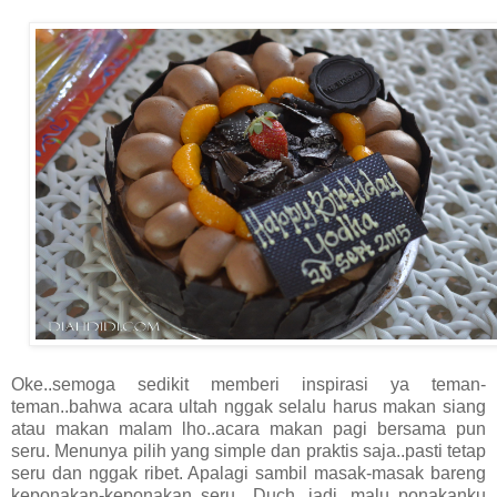
Oke..semoga sedikit memberi inspirasi ya teman-
teman..bahwa acara ultah nggak selalu harus makan siang
atau makan malam lho..acara makan pagi bersama pun
seru. Menunya pilih yang simple dan praktis saja..pasti tetap
seru dan nggak ribet. Apalagi sambil masak-masak bareng
keponakan-keponakan..seru. Duch jadi malu..ponakanku