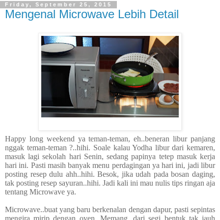
Friday, September 25, 2015
Mengenal Microwave Lebih Detail
Happy long weekend ya teman-teman, eh..beneran libur panjang
nggak teman-teman ?..hihi. Soale kalau Yodha libur dari kemaren,
masuk lagi sekolah hari Senin, sedang papinya tetep masuk kerja
hari ini. Pasti masih banyak menu perdagingan ya hari ini, jadi libur
posting resep dulu ahh..hihi. Besok, jika udah pada bosan daging,
tak posting resep sayuran..hihi. Jadi kali ini mau nulis tips ringan aja
tentang Microwave ya.
Microwave..buat yang baru berkenalan dengan dapur, pasti sepintas
mengira mirip dengan oven. Memang, dari segi bentuk tak jauh