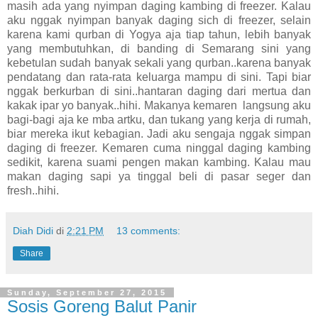
masih ada yang nyimpan daging kambing di freezer. Kalau
aku nggak nyimpan banyak daging sich di freezer, selain
karena kami qurban di Yogya aja tiap tahun, lebih banyak
yang membutuhkan, di banding di Semarang sini yang
kebetulan sudah banyak sekali yang qurban..karena banyak
pendatang dan rata-rata keluarga mampu di sini. Tapi biar
nggak berkurban di sini..hantaran daging dari mertua dan
kakak ipar yo banyak..hihi. Makanya kemaren langsung aku
bagi-bagi aja ke mba artku, dan tukang yang kerja di rumah,
biar mereka ikut kebagian. Jadi aku sengaja nggak simpan
daging di freezer. Kemaren cuma ninggal daging kambing
sedikit, karena suami pengen makan kambing. Kalau mau
makan daging sapi ya tinggal beli di pasar seger dan
fresh..hihi.
Diah Didi
di
2:21 PM
13 comments:
Share
Sunday, September 27, 2015
Sosis Goreng Balut Panir