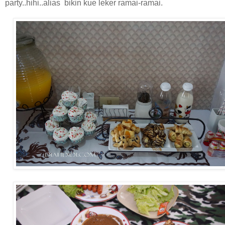
party..hihi..alias bikin kue leker ramai-ramai.