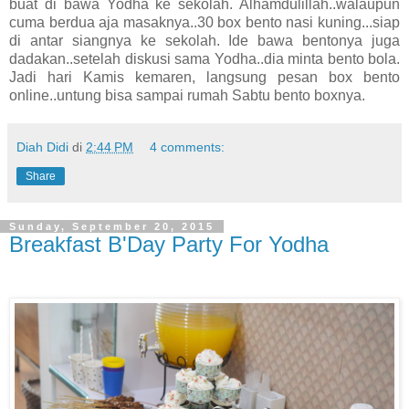
buat di bawa Yodha ke sekolah. Alhamdulillah..walaupun
cuma berdua aja masaknya..30 box bento nasi kuning...siap
di antar siangnya ke sekolah. Ide bawa bentonya juga
dadakan..setelah diskusi sama Yodha..dia minta bento bola.
Jadi hari Kamis kemaren, langsung pesan box bento
online..untung bisa sampai rumah Sabtu bento boxnya.
Diah Didi
di
2:44 PM
4 comments:
Share
Sunday, September 20, 2015
Breakfast B'Day Party For Yodha