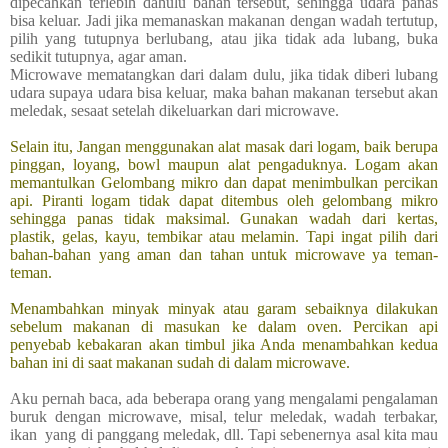
dipecahkan terlebih dahulu bahan tersebut, sehingga udara panas
bisa keluar. Jadi jika memanaskan makanan dengan wadah tertutup,
pilih yang tutupnya berlubang, atau jika tidak ada lubang, buka
sedikit tutupnya, agar aman.
Microwave mematangkan dari dalam dulu, jika tidak diberi lubang
udara supaya udara bisa keluar, maka bahan makanan tersebut akan
meledak, sesaat setelah dikeluarkan dari microwave.
Selain itu, Jangan menggunakan alat masak dari logam, baik berupa
pinggan, loyang, bowl maupun alat pengaduknya. Logam akan
memantulkan Gelombang mikro dan dapat menimbulkan percikan
api. Piranti logam tidak dapat ditembus oleh gelombang mikro
sehingga panas tidak maksimal. Gunakan wadah dari kertas,
plastik, gelas, kayu, tembikar atau melamin. Tapi ingat pilih dari
bahan-bahan yang aman dan tahan untuk microwave ya teman-
teman.
Menambahkan minyak minyak atau garam sebaiknya dilakukan
sebelum makanan di masukan ke dalam oven. Percikan api
penyebab kebakaran akan timbul jika Anda menambahkan kedua
bahan ini di saat makanan sudah di dalam microwave.
Aku pernah baca, ada beberapa orang yang mengalami pengalaman
buruk dengan microwave, misal, telur meledak, wadah terbakar,
ikan yang di panggang meledak, dll. Tapi sebenernya asal kita mau