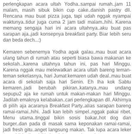
perlengkapan acara ultah Yodha..sampai rumah..jam 11
malam, masih sibuk bikin cup cake..danish pastry dll.
Rencana mau buat pizza juga, tapi udah nggak nyampai
waktunya..tidur juga cuma 2 jam tadi malam..hihi. Karena
memang sengaja hari ini acara ultahnya..aku buat pas
sarapan aja..jadi konsepnya breakfast party. Biar lebih seru
dan beda dech...:)
Kemaren sebenernya Yodha agak galau..mau buat acara
ulang tahun di rumah atau seperti biasa bawa makanan ke
sekolah...karena ultahnya tahun ini, pas hari Minggu.
Karena nggak mau melewatkan acara ultah bareng teman-
teman sekelasnya, hari Jumat kemaren udah deal..mau buat
acara di sekolah saja hari Senin. Eh lha kok Sabtu
kemaren..jadi berubah pikiran..katanya..mau undang
sepupu2 aja ke rumah untuk makan-makan hari Minggu.
Jadilah emaknya kelabakan..cari perlengkapan dll. Akhirnya
di pilih aja acaranya Breakfast Party..alias sarapan bareng
ramai-ramai..hihi. Jadi kan lebih simpel..nggak pakai ribet.
Menu utama..tinggal bikin sosis bakar..hot dog dan
burger..dan pada di masak sama keponakan ramai-ramai,
jadi fresh gitu..anget langsung makan. Tak lupa acara leker