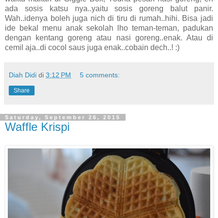
ada sosis katsu nya..yaitu sosis goreng balut panir.
Wah..idenya boleh juga nich di tiru di rumah..hihi. Bisa jadi
ide bekal menu anak sekolah lho teman-teman, padukan
dengan kentang goreng atau nasi goreng..enak. Atau di
cemil aja..di cocol saus juga enak..cobain dech..! :)
Diah Didi
di
3:12 PM
5 comments:
Share
Saturday, September 26, 2015
Waffle Krispi