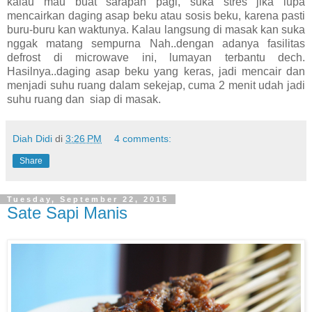
kalau mau buat sarapan pagi, suka stres jika lupa
mencairkan daging asap beku atau sosis beku, karena pasti
buru-buru kan waktunya. Kalau langsung di masak kan suka
nggak matang sempurna Nah..dengan adanya fasilitas
defrost di microwave ini, lumayan terbantu dech.
Hasilnya..daging asap beku yang keras, jadi mencair dan
menjadi suhu ruang dalam sekejap, cuma 2 menit udah jadi
suhu ruang dan siap di masak.
Diah Didi
di
3:26 PM
4 comments:
Share
Tuesday, September 22, 2015
Sate Sapi Manis