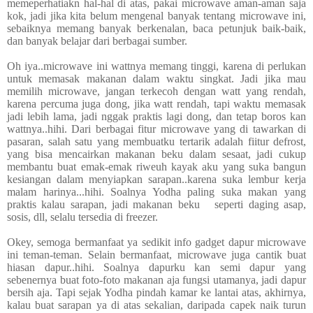
memeperhatiakn hal-hal di atas, pakai microwave aman-aman saja
kok, jadi jika kita belum mengenal banyak tentang microwave ini,
sebaiknya memang banyak berkenalan, baca petunjuk baik-baik,
dan banyak belajar dari berbagai sumber.
Oh iya..microwave ini wattnya memang tinggi, karena di perlukan
untuk memasak makanan dalam waktu singkat. Jadi jika mau
memilih microwave, jangan terkecoh dengan watt yang rendah,
karena percuma juga dong, jika watt rendah, tapi waktu memasak
jadi lebih lama, jadi nggak praktis lagi dong, dan tetap boros kan
wattnya..hihi. Dari berbagai fitur microwave yang di tawarkan di
pasaran, salah satu yang membuatku tertarik adalah fiitur defrost,
yang bisa mencairkan makanan beku dalam sesaat, jadi cukup
membantu buat emak-emak riweuh kayak aku yang suka bangun
kesiangan dalam menyiapkan sarapan..karena suka lembur kerja
malam harinya...hihi. Soalnya Yodha paling suka makan yang
praktis kalau sarapan, jadi makanan beku seperti daging asap,
sosis, dll, selalu tersedia di freezer.
Okey, semoga bermanfaat ya sedikit info gadget dapur microwave
ini teman-teman. Selain bermanfaat, microwave juga cantik buat
hiasan dapur..hihi. Soalnya dapurku kan semi dapur yang
sebenernya buat foto-foto makanan aja fungsi utamanya, jadi dapur
bersih aja. Tapi sejak Yodha pindah kamar ke lantai atas, akhirnya,
kalau buat sarapan ya di atas sekalian, daripada capek naik turun