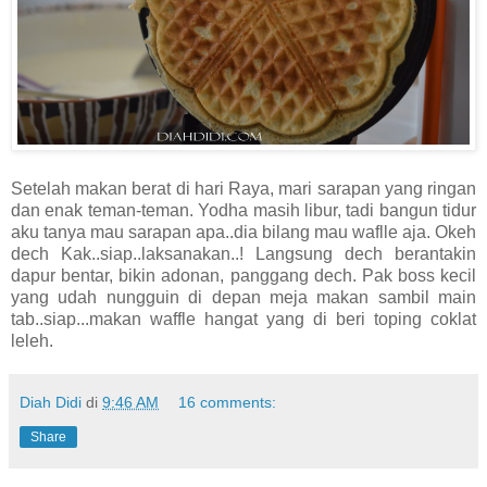
Setelah makan berat di hari Raya, mari sarapan yang ringan
dan enak teman-teman. Yodha masih libur, tadi bangun tidur
aku tanya mau sarapan apa..dia bilang mau waflle aja. Okeh
dech Kak..siap..laksanakan..! Langsung dech berantakin
dapur bentar, bikin adonan, panggang dech. Pak boss kecil
yang udah nungguin di depan meja makan sambil main
tab..siap...makan waffle hangat yang di beri toping coklat
leleh.
Diah Didi
di
9:46 AM
16 comments:
Share