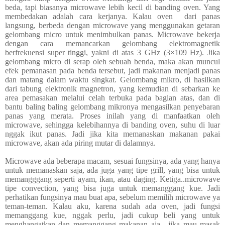
beda, tapi biasanya microwave lebih kecil di banding oven. Yang
membedakan adalah cara kerjanya. Kalau oven dari panas
langsung, berbeda dengan microwave yang menggunakan getaran
gelombang micro untuk menimbulkan panas. Microwave bekerja
dengan cara memancarkan gelombang elektromagnetik
berfrekuensi super tinggi, yakni di atas 3 GHz (3×109 Hz). Jika
gelombang micro di serap oleh sebuah benda, maka akan muncul
efek pemanasan pada benda tersebut, jadi makanan menjadi panas
dan matang dalam waktu singkat. Gelombang mikro, di hasilkan
dari tabung elektronik magnetron, yang kemudian di sebarkan ke
area pemasakan melalui celah terbuka pada bagian atas, dan di
bantu baling baling gelombang mikronya mengasilkan penyebaran
panas yang merata. Proses inilah yang di manfaatkan oleh
microwave, sehingga kelebihannya di banding oven, suhu di luar
nggak ikut panas. Jadi jika kita memanaskan makanan pakai
microwave, akan ada piring mutar di dalamnya.
Microwave ada beberapa macam, sesuai fungsinya, ada yang hanya
untuk memanaskan saja, ada juga yang tipe grill, yang bisa untuk
memangggang seperti ayam, ikan, atau daging. Ketiga..microwave
tipe convection, yang bisa juga untuk memanggang kue. Jadi
perhatikan fungsinya mau buat apa, sebelum memilih microwave ya
teman-teman. Kalau aku, karena sudah ada oven, jadi fungsi
memanggang kue, nggak perlu, jadi cukup beli yang untuk
menghangatkan dan memanggang makanan aja, jika mau masak