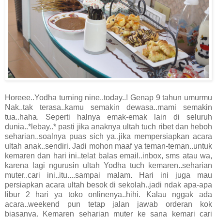
Horeee..Yodha turning nine..today..! Genap 9 tahun umurmu
Nak..tak terasa..kamu semakin dewasa..mami semakin
tua..haha. Seperti halnya emak-emak lain di seluruh
dunia..*lebay..* pasti jika anaknya ultah tuch ribet dan heboh
seharian..soalnya puas sich ya..jika mempersiapkan acara
ultah anak..sendiri. Jadi mohon maaf ya teman-teman..untuk
kemaren dan hari ini..telat balas email..inbox, sms atau wa,
karena lagi ngurusin ultah Yodha tuch kemaren..seharian
muter..cari ini..itu....sampai malam. Hari ini juga mau
persiapkan acara ultah besok di sekolah..jadi ndak apa-apa
libur 2 hari ya toko onlinenya..hihi. Kalau nggak ada
acara..weekend pun tetap jalan jawab orderan kok
biasanya. Kemaren seharian muter ke sana kemari cari