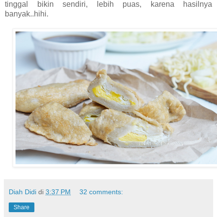
tinggal bikin sendiri, lebih puas, karena hasilnya
banyak..hihi.
Diah Didi
di
3:37 PM
32 comments:
Share