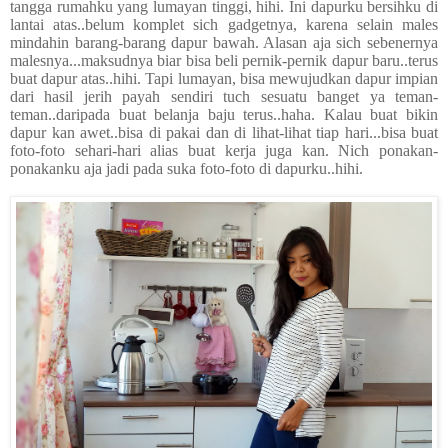
tangga rumahku yang lumayan tinggi, hihi. Ini dapurku bersihku di
lantai atas..belum komplet sich gadgetnya, karena selain males
mindahin barang-barang dapur bawah. Alasan aja sich sebenernya
malesnya...maksudnya biar bisa beli pernik-pernik dapur baru..terus
buat dapur atas..hihi. Tapi lumayan, bisa mewujudkan dapur impian
dari hasil jerih payah sendiri tuch sesuatu banget ya teman-
teman..daripada buat belanja baju terus..haha. Kalau buat bikin
dapur kan awet..bisa di pakai dan di lihat-lihat tiap hari...bisa buat
foto-foto sehari-hari alias buat kerja juga kan. Nich ponakan-
ponakanku aja jadi pada suka foto-foto di dapurku..hihi.