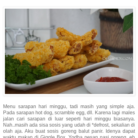
Menu sarapan hari minggu, tadi masih yang simple aja.
Pada sarapan hot dog, scramble egg, dll. Karena lagi males
jalan cari sarapan di luar seperti hari minggu biasanya.
Nah..masih ada sisa sosis yang udah di *defrost, sekalian di
olah aja. Aku buat sosis goreng balut panir. Idenya dapat
waktu makan di Giggle Box, Yodha pesan nasi goreng, eh