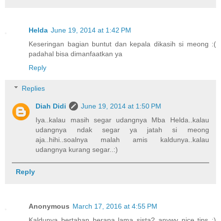
Helda
June 19, 2014 at 1:42 PM
Keseringan bagian buntut dan kepala dikasih si meong :(
padahal bisa dimanfaatkan ya
Reply
Replies
Diah Didi
June 19, 2014 at 1:50 PM
Iya..kalau masih segar udangnya Mba Helda..kalau
udangnya ndak segar ya jatah si meong
aja..hihi..soalnya malah amis kaldunya..kalau
udangnya kurang segar..:)
Reply
Anonymous
March 17, 2016 at 4:55 PM
Kaldunya bertahan berapa lama sista? anywy nice tips :)