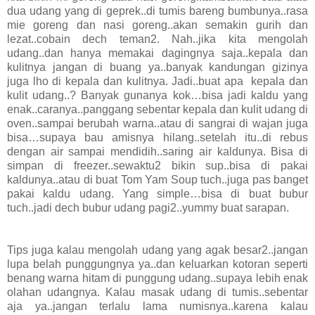
dua udang yang di geprek..di tumis bareng bumbunya..rasa
mie goreng dan nasi goreng..akan semakin gurih dan
lezat..cobain dech teman2. Nah..jika kita mengolah
udang..dan hanya memakai dagingnya saja..kepala dan
kulitnya jangan di buang ya..banyak kandungan gizinya
juga lho di kepala dan kulitnya. Jadi..buat apa
kepala dan
kulit udang..? Banyak gunanya kok…bisa jadi kaldu yang
enak..caranya..panggang sebentar kepala dan kulit udang di
oven..sampai berubah warna..atau di sangrai di wajan juga
bisa…supaya bau amisnya hilang..setelah itu..di rebus
dengan air sampai mendidih..saring air kaldunya. Bisa di
simpan di freezer..sewaktu2 bikin sup..bisa di pakai
kaldunya..atau di buat Tom Yam Soup tuch..juga pas banget
pakai kaldu udang. Yang simple…bisa di buat bubur
tuch..jadi dech bubur udang pagi2..yummy buat sarapan.
Tips juga kalau mengolah udang yang agak besar2..jangan
lupa belah punggungnya ya..dan keluarkan kotoran seperti
benang warna hitam di punggung udang..supaya lebih enak
olahan udangnya. Kalau masak udang di tumis..sebentar
aja ya..jangan terlalu lama numisnya..karena kalau