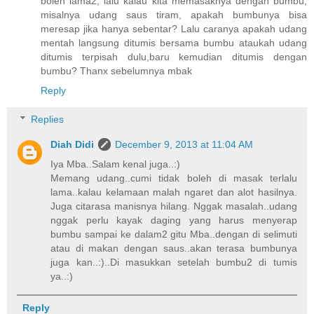
boleh lama2, lalu kalau kita memasaknya dengan bumbu,
misalnya udang saus tiram, apakah bumbunya bisa
meresap jika hanya sebentar? Lalu caranya apakah udang
mentah langsung ditumis bersama bumbu ataukah udang
ditumis terpisah dulu,baru kemudian ditumis dengan
bumbu? Thanx sebelumnya mbak
Reply
Replies
Diah Didi
December 9, 2013 at 11:04 AM
Iya Mba..Salam kenal juga..:)
Memang udang..cumi tidak boleh di masak terlalu
lama..kalau kelamaan malah ngaret dan alot hasilnya.
Juga citarasa manisnya hilang. Nggak masalah..udang
nggak perlu kayak daging yang harus menyerap
bumbu sampai ke dalam2 gitu Mba..dengan di selimuti
atau di makan dengan saus..akan terasa bumbunya
juga kan..:)..Di masukkan setelah bumbu2 di tumis
ya..:)
Reply