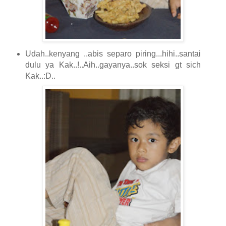
Udah..kenyang ..abis separo piring...hihi..santai
dulu ya Kak..!..Aih..gayanya..sok seksi gt sich
Kak..:D..