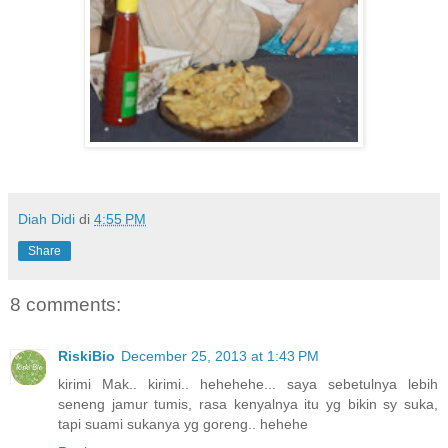
Diah Didi
di
4:55 PM
Share
8 comments:
RiskiBio
December 25, 2013 at 1:43 PM
kirimi Mak.. kirimi.. hehehehe... saya sebetulnya lebih
seneng jamur tumis, rasa kenyalnya itu yg bikin sy suka,
tapi suami sukanya yg goreng.. hehehe