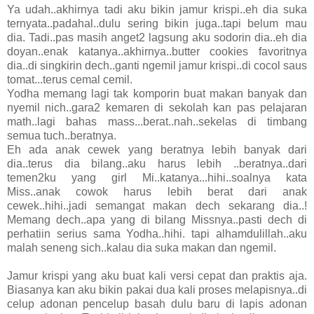
Ya udah..akhirnya tadi aku bikin jamur krispi..eh dia suka
ternyata..padahal..dulu sering bikin juga..tapi belum mau
dia. Tadi..pas masih anget2 lagsung aku sodorin dia..eh dia
doyan..enak katanya..akhirnya..butter cookies favoritnya
dia..di singkirin dech..ganti ngemil jamur krispi..di cocol saus
tomat...terus cemal cemil.
Yodha memang lagi tak komporin buat makan banyak dan
nyemil nich..gara2 kemaren di sekolah kan pas pelajaran
math..lagi bahas mass...berat..nah..sekelas di timbang
semua tuch..beratnya.
Eh ada anak cewek yang beratnya lebih banyak dari
dia..terus dia bilang..aku harus lebih ..beratnya..dari
temen2ku yang girl Mi..katanya...hihi..soalnya kata
Miss..anak cowok harus lebih berat dari anak
cewek..hihi..jadi semangat makan dech sekarang dia..!
Memang dech..apa yang di bilang Missnya..pasti dech di
perhatiin serius sama Yodha..hihi. tapi alhamdulillah..aku
malah seneng sich..kalau dia suka makan dan ngemil.
Jamur krispi yang aku buat kali versi cepat dan praktis aja.
Biasanya kan aku bikin pakai dua kali proses melapisnya..di
celup adonan pencelup basah dulu baru di lapis adonan