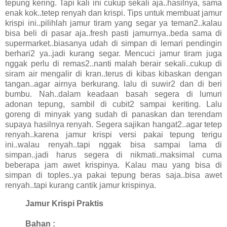
tepung kering. Tapi kali ini cukup sekali aja..hasilnya, sama
enak kok..tetep renyah dan krispi. Tips untuk membuat jamur
krispi ini..pilihlah jamur tiram yang segar ya teman2..kalau
bisa beli di pasar aja..fresh pasti jamurnya..beda sama di
supermarket..biasanya udah di simpan di lemari pendingin
berhari2 ya..jadi kurang segar. Mencuci jamur tiram juga
nggak perlu di remas2..nanti malah berair sekali..cukup di
siram air mengalir di kran..terus di kibas kibaskan dengan
tangan..agar airnya berkurang. lalu di suwir2 dan di beri
bumbu. Nah..dalam keadaan basah segera di lumuri
adonan tepung, sambil di cubit2 sampai keriting. Lalu
goreng di minyak yang sudah di panaskan dan terendam
supaya hasilnya renyah. Segera sajikan hangat2..agar tetep
renyah..karena jamur krispi versi pakai tepung terigu
ini..walau renyah..tapi nggak bisa sampai lama di
simpan..jadi harus segera di nikmati..maksimal cuma
beberapa jam awet krispinya. Kalau mau yang bisa di
simpan di toples..ya pakai tepung beras saja..bisa awet
renyah..tapi kurang cantik jamur krispinya.
Jamur Krispi Praktis
Bahan :