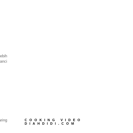
lebih
anci
ring
COOKING VIDEO
DIAHDIDI.COM