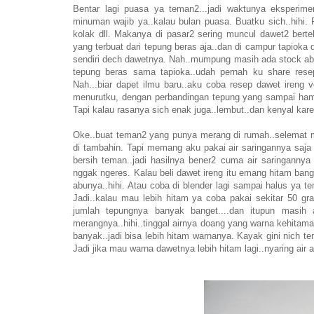
Bentar lagi puasa ya teman2...jadi waktunya eksperim
minuman wajib ya..kalau bulan puasa. Buatku sich..hihi.
kolak dll. Makanya di pasar2 sering muncul dawet2 bert
yang terbuat dari tepung beras aja..dan di campur tapioka d
sendiri dech dawetnya. Nah..mumpung masih ada stock abu 
tepung beras sama tapioka..udah pernah ku share res
Nah...biar dapet ilmu baru..aku coba resep dawet ireng ve
menurutku, dengan perbandingan tepung yang sampai hamp
Tapi kalau rasanya sich enak juga..lembut..dan kenyal kar
Oke..buat teman2 yang punya merang di rumah..selemat 
di tambahin. Tapi memang aku pakai air saringannya saja 
bersih teman..jadi hasilnya bener2 cuma air saringann
nggak ngeres. Kalau beli dawet ireng itu emang hitam ban
abunya..hihi. Atau coba di blender lagi sampai halus ya t
Jadi..kalau mau lebih hitam ya coba pakai sekitar 50 
jumlah tepungnya banyak banget....dan itupun masih 
merangnya..hihi..tinggal airnya doang yang warna kehitam
banyak..jadi bisa lebih hitam warnanya. Kayak gini nich t
Jadi jika mau warna dawetnya lebih hitam lagi..nyaring air