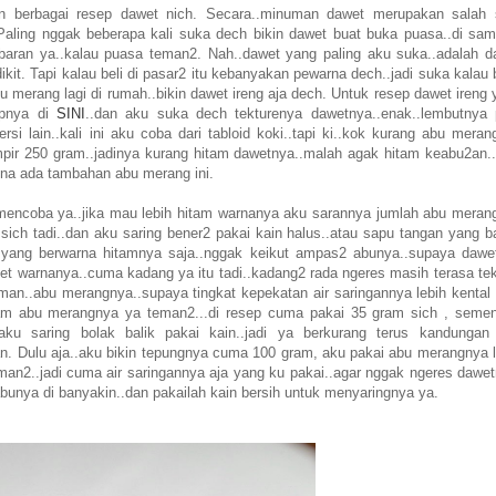
en berbagai resep dawet nich. Secara..minuman dawet merupakan salah 
 Paling nggak beberapa kali suka dech bikin dawet buat buka puasa..di sam
ebaran ya..kalau puasa teman2. Nah..dawet yang paling aku suka..adalah d
ikit. Tapi kalau beli di pasar2 itu kebanyakan pewarna dech..jadi suka kalau 
merang lagi di rumah..bikin dawet ireng aja dech. Untuk resep dawet ireng 
epnya di
SINI
..dan aku suka dech tekturenya dawetnya..enak..lembutnya 
rsi lain..kali ini aku coba dari tabloid koki..tapi ki..kok kurang abu mera
ir 250 gram..jadinya kurang hitam dawetnya..malah agak hitam keabu2an..h
ena ada tambahan abu merang ini.
mencoba ya..jika mau lebih hitam warnanya aku sarannya jumlah abu meran
sich tadi..dan aku saring bener2 pakai kain halus..atau sapu tangan yang ba
ya yang berwarna hitamnya saja..nggak keikut ampas2 abunya..supaya dawe
get warnanya..cuma kadang ya itu tadi..kadang2 rada ngeres masih terasa tek
eman..abu merangnya..supaya tingkat kepekatan air saringannya lebih kental 
gram abu merangnya ya teman2...di resep cuma pakai 35 gram sich , semen
aku saring bolak balik pakai kain..jadi ya berkurang terus kandungan
an. Dulu aja..aku bikin tepungnya cuma 100 gram, aku pakai abu merangnya l
eman2..jadi cuma air saringannya aja yang ku pakai..agar nggak ngeres dawet
 abunya di banyakin..dan pakailah kain bersih untuk menyaringnya ya.