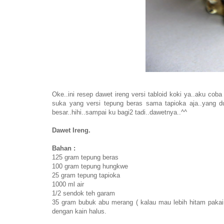
Oke..ini resep dawet ireng versi tabloid koki ya..aku cob
suka yang versi tepung beras sama tapioka aja..yang 
besar..hihi..sampai ku bagi2 tadi..dawetnya..^^
Dawet Ireng.
Bahan :
125 gram tepung beras
100 gram tepung hungkwe
25 gram tepung tapioka
1000 ml air
1/2 sendok teh garam
35 gram bubuk abu merang ( kalau mau lebih hitam pakai l
dengan kain halus.