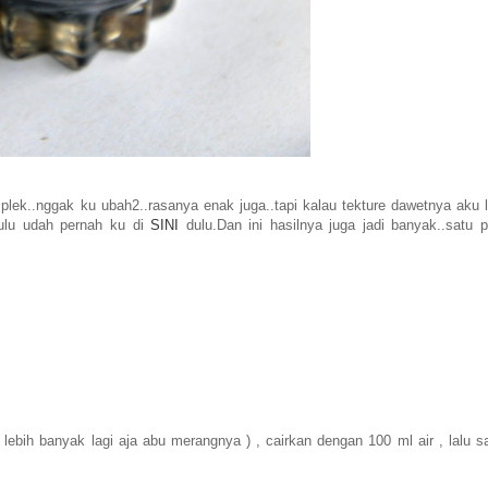
a plek..nggak ku ubah2..rasanya enak juga..tapi kalau tekture dawetnya aku 
dulu udah pernah ku di
SINI
dulu.Dan ini hasilnya juga jadi banyak..satu p
ebih banyak lagi aja abu merangnya ) , cairkan dengan 100 ml air , lalu sa