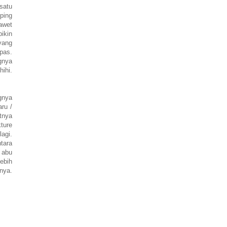
satu
ping
awet
bikin
yang
pas.
ngnya
ihi.
gnya
ru /
tnya
ture
lagi.
tara
 abu
ebih
nya.