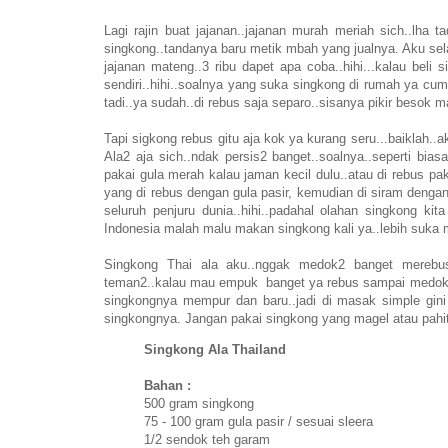
Lagi rajin buat jajanan..jajanan murah meriah sich..lha 
singkong..tandanya baru metik mbah yang jualnya. Aku selalu
jajanan mateng..3 ribu dapet apa coba..hihi...kalau bel
sendiri..hihi..soalnya yang suka singkong di rumah ya cum
tadi..ya sudah..di rebus saja separo..sisanya pikir besok 
Tapi sigkong rebus gitu aja kok ya kurang seru...baiklah..
Ala2 aja sich..ndak persis2 banget..soalnya..seperti bi
pakai gula merah kalau jaman kecil dulu..atau di rebus pak
yang di rebus dengan gula pasir, kemudian di siram dengan
seluruh penjuru dunia..hihi..padahal olahan singkong ki
Indonesia malah malu makan singkong kali ya..lebih suka mak
Singkong Thai ala aku..nggak medok2 banget merebusn
teman2..kalau mau empuk banget ya rebus sampai medok s
singkongnya mempur dan baru..jadi di masak simple gini a
singkongnya. Jangan pakai singkong yang magel atau pahi
Singkong Ala Thailand
Bahan :
500 gram singkong
75 - 100 gram gula pasir / sesuai sleera
1/2 sendok teh garam