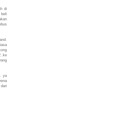
h di
 beli
akan
ebus
land.
iasa
gkong
..ke
rang
a ya
rena
dari