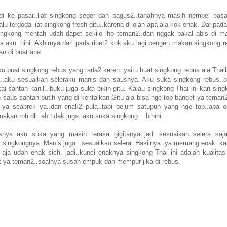
tadi ke pasar..liat singkong seger dan bagus2..tanahnya masih nempel basa
 tergoda liat singkong fresh gitu..karena di olah apa aja kok enak. Daripada
i singkong mentah udah dapet sekilo lho teman2..dan nggak bakal abis di m
a aku..hihi. Akhirnya dari pada ribet2 kok aku lagi pengen makan singkong r
mau di buat apa.
aku buat singkong rebus yang rada2 keren..yaitu buat singkong rebus ala Thai
asa..aku sesuaikan seleraku manis dan sausnya. Aku suka singkong rebus..b
ai santan kanil..ibuku juga suka bikin gitu. Kalau singkong Thai ini kan sin
 saus santan putih yang di kentalkan.Gitu aja bisa nge top banget ya teman2
ta ya seabrek ya..dan enak2 pula..tapi belum satupun yang nge top..apa o
an roti dll..ah tidak juga..aku suka singkong....hihihi.
ya..aku suka yang masih terasa gigitanya..jadi sesuaikan selera saj
ingkongnya. Manis juga...sesuaikan selera. Hasilnya..ya memang enak..ka
ja udah enak sich. jadi..kunci enaknya singkong Thai ini adalah kualitas 
t ya teman2..soalnya susah empuk dan mempur jika di rebus.