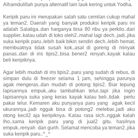
Alhamdulillah punya alternatif lain lauk kering untuk Yodha.
Keripik paru ini merupakan salah satu cemilan cukup mahal
ya teman2. Daerah yang banyak produksi keripik paru ini
adalah Salatiga..dan harganya bisa 80 ribu ya perkilo..dari
supplier..kalau udah di toko oleh2..mahal lagi dech. jadi..jika
suka keripik paru..lebih baik bikin sendiri dech..lebih hemat.
membuatnya tidak susah kok..asal di goreng di minyak
panas..dan di iris tipis2..bisa bener2 renyah..kayak kalau
beli keripiknya.
Agar lebih mudah di iris tipis2..paru yang sudah di rebus, di
simpan dulu di freezer selama 1 jam, sehingga parunya
agak mengeras..dan mudah di potong tipis2. Biar tepung
lapisannya empuk..aku tambahkan telur..tapi jika ingin
lapisannya suka yang keras kayak kalau beli..tidak perlu
pakai telur. Kemaren aku punyanya paru yang agak kecil
ukurannya..jadi nggak bisa di potong2 melebar..jadi aku
otong kecil2 aja keripiknya. Kalau rasa sich..nggak kalah
lho..sama keripik paru yang di jual2 gitu. hasilnya
empuk..renyah dan gurih. Selamat mencoba ya teman2..jika
suka keripik paru..^_^