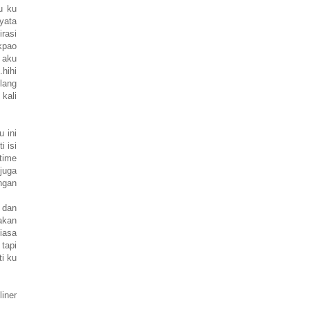
u ku
yata
rasi
akpao
 aku
hihi
ulang
 kali
u ini
 isi
time
 juga
ngan
 dan
akan
iasa
 tapi
ti ku
iner