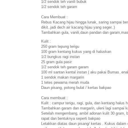
1/2 sendok teh vanili bubuk
1/2 sendok teh garam
Cara Membuat :
Rebus Kacang hijau hingga lunak, saring sampai ben
dikit..jadi dech air kacang hijau yang seger..)
Tambahkan gula, vanili,daun pandan dan garam,masak
Kulit :
250 gram tepung terigu
100 gram kentang kukus yang di haluskan
1/2 bungkus ragi instan
25 gram gula pasir
1/2 sendok teh garam garam
100 ml santan kental instan ( aku pakai Bumas..ena
1 sendok makan margarin
1 tetes pewarna merah muda
Daun pisang, potong bulat / kertas bakpao
Cara membuat :
Kulit : campur terigu, ragi, gula, dan kentang halus h
Tambahkan garam dan margarin, uleni lagi sampai 
Setelah mengembang, ambil adonan kulit 30 gram, ben
rapat dan bentuknya seperti bakpao
Letakkan diatas daun pisang/ kertas . Kukus dalam