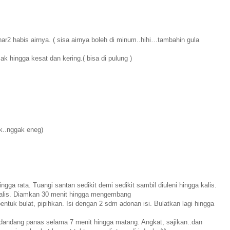
ar2 habis airnya. ( sisa airnya boleh di minum..hihi…tambahin gula
 hingga kesat dan kering.( bisa di pulung )
k..nggak eneg)
ingga rata. Tuangi santan sedikit demi sedikit sambil diuleni hingga kalis.
kalis. Diamkan 30 menit hingga mengembang
tuk bulat, pipihkan. Isi dengan 2 sdm adonan isi. Bulatkan lagi hingga
 dandang panas selama 7 menit hingga matang. Angkat, sajikan..dan