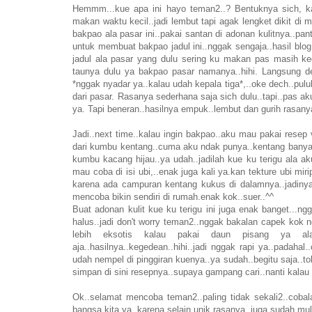
Hemmm...kue apa ini hayo teman2..? Bentuknya sich, kay
makan waktu kecil..jadi lembut tapi agak lengket dikit d
bakpao ala pasar ini..pakai santan di adonan kulitnya..p
untuk membuat bakpao jadul ini..nggak sengaja..hasil blog
jadul ala pasar yang dulu sering ku makan pas masih keci
taunya dulu ya bakpao pasar namanya..hihi. Langsung dec
*nggak nyadar ya..kalau udah kepala tiga*,..oke dech..pul
dari pasar. Rasanya sederhana saja sich dulu..tapi..pas a
ya. Tapi beneran..hasilnya empuk..lembut dan gurih rasan
Jadi..next time..kalau ingin bakpao..aku mau pakai resep ver
dari kumbu kentang..cuma aku ndak punya..kentang banyak
kumbu kacang hijau..ya udah..jadilah kue ku terigu ala a
mau coba di isi ubi,..enak juga kali ya.kan tekture ubi mir
karena ada campuran kentang kukus di dalamnya..jadinya
mencoba bikin sendiri di rumah.enak kok..suer..^^
Buat adonan kulit kue ku terigu ini juga enak banget...n
halus..jadi don't worry teman2..nggak bakalan capek kok 
lebih eksotis kalau pakai daun pisang ya ala
aja..hasilnya..kegedean..hihi..jadi nggak rapi ya..padahal
udah nempel di pinggiran kuenya..ya sudah..begitu saja..t
simpan di sini resepnya..supaya gampang cari..nanti kalau 
Ok..selamat mencoba teman2..paling tidak sekali2..cobala
bangsa kita ya..karena selain unik rasanya..juga sudah mu