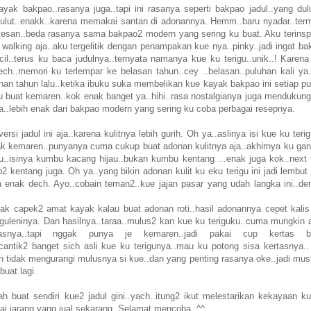
ak bakpao..rasanya juga..tapi ini rasanya seperti bakpao jadul..yang dul
i mulut..enakk..karena memakai santan di adonannya. Hemm..baru nyadar..tern
antesan..beda rasanya sama bakpao2 modern yang sering ku buat. Aku terinspi
 walking aja..aku tergelitik dengan penampakan kue nya..pinky..jadi ingat b
l..terus ku baca judulnya..ternyata namanya kue ku terigu..unik..! Karena
h..memori ku terlempar ke belasan tahun..cey ..belasan..puluhan kali ya..
uhan tahun lalu..ketika ibuku suka membelikan kue kayak bakpao ini setiap p
ku buat kemaren..kok enak banget ya..hihi..rasa nostalgianya juga mendukung
ya..lebih enak dari bakpao modern yang sering ku coba perbagai resepnya.
si jadul ini aja..karena kulitnya lebih gurih. Oh ya..aslinya isi kue ku terig
 kemaren..punyanya cuma cukup buat adonan kulitnya aja..akhirnya ku ganti
ku..isinya kumbu kacang hijau..bukan kumbu kentang ...enak juga kok..next 
ip2 kentang juga. Oh ya..yang bikin adonan kulit ku eku terigu ini jadi lembut
 enak dech. Ayo..cobain teman2..kue jajan pasar yang udah langka ini..de
ggak capek2 amat kayak kalau buat adonan roti..hasil adonannya cepet kalis
nguleninya. Dan hasilnya..taraa..mulus2 kan kue ku teriguku..cuma mungkin 
snya..tapi nggak punya je kemaren..jadi pakai cup kertas b
..cantik2 banget sich asli kue ku terigunya..mau ku potong sisa kertasnya..
oh tidak mengurangi mulusnya si kue..dan yang penting rasanya oke..jadi mus
buat lagi.
h buat sendiri kue2 jadul gini..yach..itung2 ikut melestarikan kekayaan kul
lai jarang yang jual sekarang. Selamat mencoba..^^