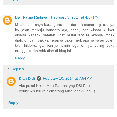
Dwi Ratna Riskiyah
February 9, 2014 at 4:57 PM
Mbak diah, saya kurang tau deh daerah semarang, taunya
hy jalan menuju bandara aja, heee, pgn wisata kuliner
disana kapan2 setelah lihat restaurant reviewnya mbak
diah, oh ya mbak kameranya pake merk apa ya kalau boleh
tau, hikkkks, gambarnya jernih bgt, oh ya paling suka
nunggu cerita mbk diah di blog ini
Reply
Replies
Diah Didi
February 10, 2014 at 7:54 AM
Aku pakai Nikon Mba Ratana..yag DSLR..:)
Ayukk wis kul ke Semarang Mba..enak2 lho..:)
Reply