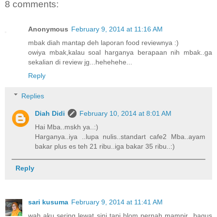
8 comments:
Anonymous
February 9, 2014 at 11:16 AM
mbak diah mantap deh laporan food reviewnya :)
owiya mbak,kalau soal harganya berapaan nih mbak..ga
sekalian di review jg...hehehehe...
Reply
Replies
Diah Didi
February 10, 2014 at 8:01 AM
Hai Mba..mskh ya..:)
Harganya..iya ..lupa nulis..standart cafe2 Mba..ayam
bakar plus es teh 21 ribu..iga bakar 35 ribu..:)
Reply
sari kusuma
February 9, 2014 at 11:41 AM
wah aku sering lewat sini tapi blom pernah mampir...bagus