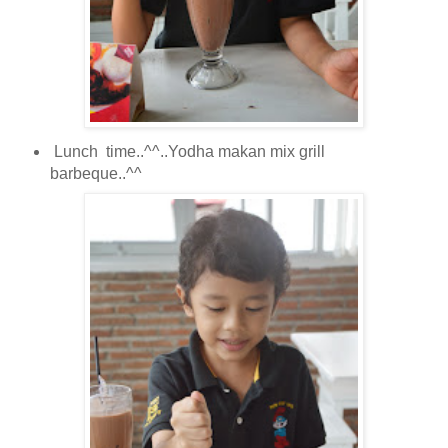
Lunch time..^^..Yodha makan mix grill
barbeque..^^