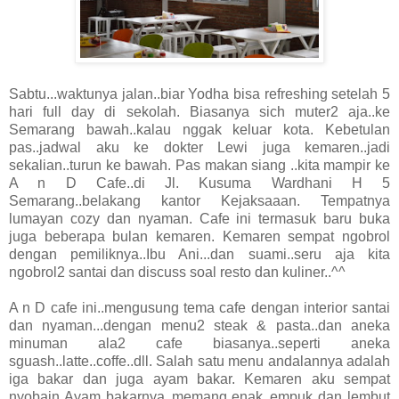
Sabtu...waktunya jalan..biar Yodha bisa refreshing setelah 5
hari full day di sekolah. Biasanya sich muter2 aja..ke
Semarang bawah..kalau nggak keluar kota. Kebetulan
pas..jadwal aku ke dokter Lewi juga kemaren..jadi
sekalian..turun ke bawah. Pas makan siang ..kita mampir ke
A n D Cafe..di Jl. Kusuma Wardhani H 5
Semarang..belakang kantor Kejaksaaan. Tempatnya
lumayan cozy dan nyaman. Cafe ini termasuk baru buka
juga beberapa bulan kemaren. Kemaren sempat ngobrol
dengan pemiliknya..Ibu Ani...dan suami..seru aja kita
ngobrol2 santai dan discuss soal resto dan kuliner..^^
A n D cafe ini..mengusung tema cafe dengan interior santai
dan nyaman...dengan menu2 steak & pasta..dan aneka
minuman ala2 cafe biasanya..seperti aneka
sguash..latte..coffe..dll. Salah satu menu andalannya adalah
iga bakar dan juga ayam bakar. Kemaren aku sempat
nyobain Ayam bakarnya..memang enak..empuk dan lembut