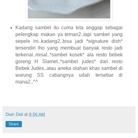
Kadang sambel itu cuma kita anggap sebagai
pelengkap makan ya teman2..tapi sambel yang
sepele ini..kadang2..bisa jadi *signature dish*
tersendiri lho yang membuat banyak resto jadi
terkenal..misal..*sambel kosek* ala resto bebek
goreng H Slamet..*sambel judes* dari resto
Bebek Judes..atau aneka olahan khas sambel di
warung SS cabangnya udah tersebar di
mana2..^^
Diah Didi
di
9:56 AM
Share