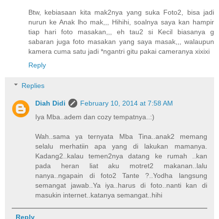
Btw, kebiasaan kita mak2nya yang suka Foto2, bisa jadi
nurun ke Anak lho mak,,, Hihihi, soalnya saya kan hampir
tiap hari foto masakan,,, eh tau2 si Kecil biasanya g
sabaran juga foto masakan yang saya masak,,, walaupun
kamera cuma satu jadi *ngantri gitu pakai cameranya xixixi
Reply
Replies
Diah Didi
February 10, 2014 at 7:58 AM
Iya Mba..adem dan cozy tempatnya..:)
Wah..sama ya ternyata Mba Tina..anak2 memang
selalu merhatiin apa yang di lakukan mamanya.
Kadang2..kalau temen2nya datang ke rumah ..kan
pada heran liat aku motret2 makanan..lalu
nanya..ngapain di foto2 Tante ?..Yodha langsung
semangat jawab..Ya iya..harus di foto..nanti kan di
masukin internet..katanya semangat..hihi
Reply