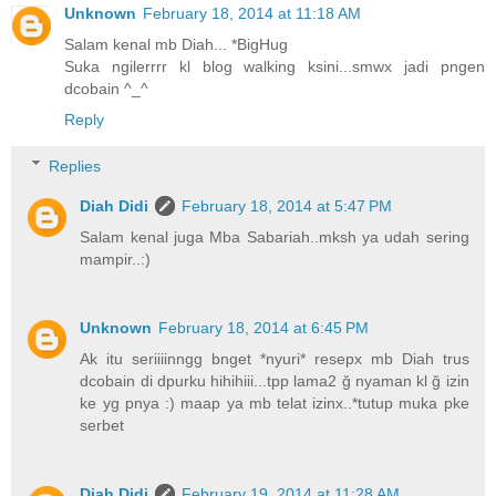
Unknown
February 18, 2014 at 11:18 AM
Salam kenal mb Diah... *BigHug
Suka ngilerrrr kl blog walking ksini...smwx jadi pngen
dcobain ^_^
Reply
Replies
Diah Didi
February 18, 2014 at 5:47 PM
Salam kenal juga Mba Sabariah..mksh ya udah sering
mampir..:)
Unknown
February 18, 2014 at 6:45 PM
Ak itu seriiiinngg bnget *nyuri* resepx mb Diah trus
dcobain di dpurku hihihiii...tpp lama2 ğ nyaman kl ğ izin
ke yg pnya :) maap ya mb telat izinx..*tutup muka pke
serbet
Diah Didi
February 19, 2014 at 11:28 AM