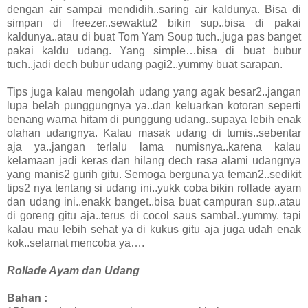
dengan air sampai mendidih..saring air kaldunya. Bisa di
simpan di freezer..sewaktu2 bikin sup..bisa di pakai
kaldunya..atau di buat Tom Yam Soup tuch..juga pas banget
pakai kaldu udang. Yang simple…bisa di buat bubur
tuch..jadi dech bubur udang pagi2..yummy buat sarapan.
Tips juga kalau mengolah udang yang agak besar2..jangan
lupa belah punggungnya ya..dan keluarkan kotoran seperti
benang warna hitam di punggung udang..supaya lebih enak
olahan udangnya. Kalau masak udang di tumis..sebentar
aja ya..jangan terlalu lama numisnya..karena kalau
kelamaan jadi keras dan hilang dech rasa alami udangnya
yang manis2 gurih gitu. Semoga berguna ya teman2..sedikit
tips2 nya tentang si udang ini..yukk coba bikin rollade ayam
dan udang ini..enakk banget..bisa buat campuran sup..atau
di goreng gitu aja..terus di cocol saus sambal..yummy. tapi
kalau mau lebih sehat ya di kukus gitu aja juga udah enak
kok..selamat mencoba ya….
Rollade Ayam dan Udang
Bahan :