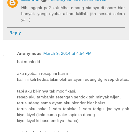
Hihi..nggak pa2 kok Mba..emang niatnya di share biar
banyak yang nyoba..alhamdulillah jika sesuai selera
ya..:)
Reply
Anonymous
March 9, 2014 at 4:54 PM
hai mbak dd..
aku nyobain resep ini hari ini.
kali ini kali kedua bikin olahan ayam udang dg resep di atas.
tapi aku bikinnya tak modifikasi.
resep aku tambahin setengah sendok teh minyak wijen.
terus udang sama ayam aku blender biar halus.
terus aku pake 1 sdm tapioka 1 sdm terigu. jadinya gak
kiyel-kiyel (kalo cuma pake tapioka doang.
kiyel-kiyel ki boso endi ya.. haha).