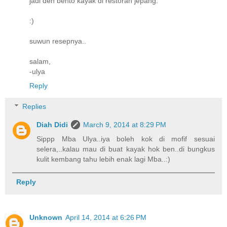
jadi deh bento kayak di restoran jepang.
:)
suwun resepnya..
salam,
-ulya
Reply
Replies
Diah Didi
March 9, 2014 at 8:29 PM
Sippp Mba Ulya..iya boleh kok di mofif sesuai
selera,..kalau mau di buat kayak hok ben..di bungkus
kulit kembang tahu lebih enak lagi Mba..:)
Reply
Unknown
April 14, 2014 at 6:26 PM