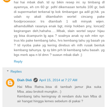
hai hai mbak diah. td sy bikin resep ini. sy timbang dl
ayamnya, eh cm 60 gr. pdhl dikemasan tertulis 100 gr, beli
di supermarket terkenal tp kok timbangan ga adil gt,hik. ya
udah sy akali ditambahin wortel cincang pake
foodprocessor. trs dtambah 1 sdt minyak wijen.
alhamdulillah rasanya enak bgt, mirip hokben pny, loncat2
kegirangan deh,hahaha......Mbak, slain wortel sayur hijau
yg bisa dcampurin lg apa ? soalnya anak sy ssh mkn syr.
trus klo pake kembang tahu, hrs kembang tahu yg basah ya
? td nyoba pake yg kering direbus eh mlh rusak bentuk
kembang tahunya. tp sy blm prh bl kembang tahu basah. yg
bgs merk apa n bl dmn ? suwun mbak diah ;)
Reply
Replies
Diah Didi
April 15, 2014 at 7:27 AM
Hai Mba Ratna..bisa di tambah jamur jika suka
Mba..atau brokoli mungkin..:)
Kembang tahu keringnay di rendam dulu kan Mba di
air hangat hingga lemes sebelum di pakai ?