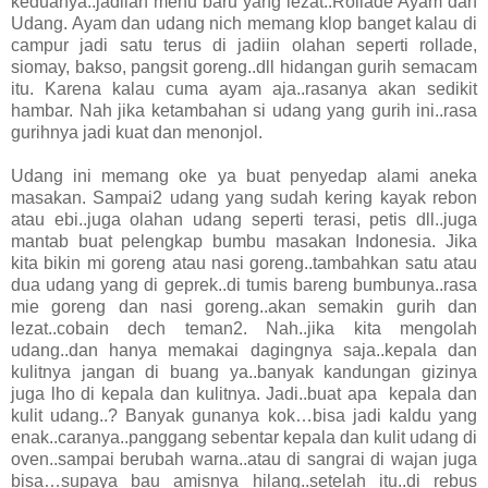
keduanya..jadilah menu baru yang lezat..Rollade Ayam dan
Udang. Ayam dan udang nich memang klop banget kalau di
campur jadi satu terus di jadiin olahan seperti rollade,
siomay, bakso, pangsit goreng..dll hidangan gurih semacam
itu. Karena kalau cuma ayam aja..rasanya akan sedikit
hambar. Nah jika ketambahan si udang yang gurih ini..rasa
gurihnya jadi kuat dan menonjol.
Udang ini memang oke ya buat penyedap alami aneka
masakan. Sampai2 udang yang sudah kering kayak rebon
atau ebi..juga olahan udang seperti terasi, petis dll..juga
mantab buat pelengkap bumbu masakan Indonesia. Jika
kita bikin mi goreng atau nasi goreng..tambahkan satu atau
dua udang yang di geprek..di tumis bareng bumbunya..rasa
mie goreng dan nasi goreng..akan semakin gurih dan
lezat..cobain dech teman2. Nah..jika kita mengolah
udang..dan hanya memakai dagingnya saja..kepala dan
kulitnya jangan di buang ya..banyak kandungan gizinya
juga lho di kepala dan kulitnya. Jadi..buat apa
kepala dan
kulit udang..? Banyak gunanya kok…bisa jadi kaldu yang
enak..caranya..panggang sebentar kepala dan kulit udang di
oven..sampai berubah warna..atau di sangrai di wajan juga
bisa…supaya bau amisnya hilang..setelah itu..di rebus