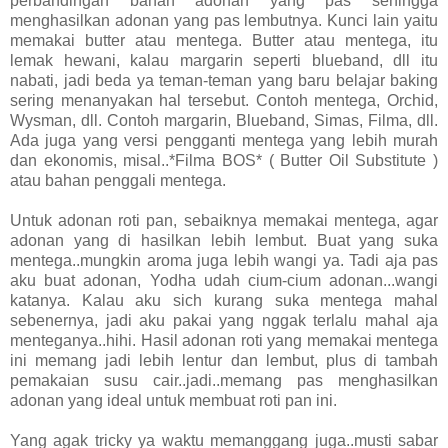
perbandingan bahan adonan yang pas sehingga
menghasilkan adonan yang pas lembutnya. Kunci lain yaitu
memakai butter atau mentega. Butter atau mentega, itu
lemak hewani, kalau margarin seperti blueband, dll itu
nabati, jadi beda ya teman-teman yang baru belajar baking
sering menanyakan hal tersebut. Contoh mentega, Orchid,
Wysman, dll. Contoh margarin, Blueband, Simas, Filma, dll.
Ada juga yang versi pengganti mentega yang lebih murah
dan ekonomis, misal..*Filma BOS* ( Butter Oil Substitute )
atau bahan penggali mentega.
Untuk adonan roti pan, sebaiknya memakai mentega, agar
adonan yang di hasilkan lebih lembut. Buat yang suka
mentega..mungkin aroma juga lebih wangi ya. Tadi aja pas
aku buat adonan, Yodha udah cium-cium adonan...wangi
katanya. Kalau aku sich kurang suka mentega mahal
sebenernya, jadi aku pakai yang nggak terlalu mahal aja
menteganya..hihi. Hasil adonan roti yang memakai mentega
ini memang jadi lebih lentur dan lembut, plus di tambah
pemakaian susu cair..jadi..memang pas menghasilkan
adonan yang ideal untuk membuat roti pan ini.
Yang agak tricky ya waktu memanggang juga..musti sabar