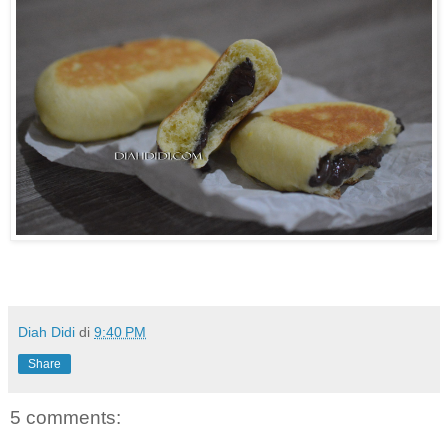
Diah Didi
di
9:40 PM
Share
5 comments: