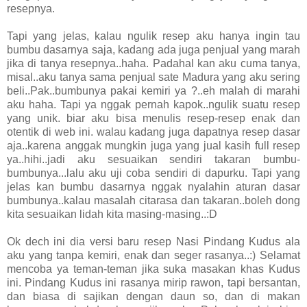
resepnya.
Tapi yang jelas, kalau ngulik resep aku hanya ingin tau
bumbu dasarnya saja, kadang ada juga penjual yang marah
jika di tanya resepnya..haha. Padahal kan aku cuma tanya,
misal..aku tanya sama penjual sate Madura yang aku sering
beli..Pak..bumbunya pakai kemiri ya ?..eh malah di marahi
aku haha. Tapi ya nggak pernah kapok..ngulik suatu resep
yang unik. biar aku bisa menulis resep-resep enak dan
otentik di web ini. walau kadang juga dapatnya resep dasar
aja..karena anggak mungkin juga yang jual kasih full resep
ya..hihi..jadi aku sesuaikan sendiri takaran bumbu-
bumbunya...lalu aku uji coba sendiri di dapurku. Tapi yang
jelas kan bumbu dasarnya nggak nyalahin aturan dasar
bumbunya..kalau masalah citarasa dan takaran..boleh dong
kita sesuaikan lidah kita masing-masing..:D
Ok dech ini dia versi baru resep Nasi Pindang Kudus ala
aku yang tanpa kemiri, enak dan seger rasanya..:) Selamat
mencoba ya teman-teman jika suka masakan khas Kudus
ini. Pindang Kudus ini rasanya mirip rawon, tapi bersantan,
dan biasa di sajikan dengan daun so, dan di makan