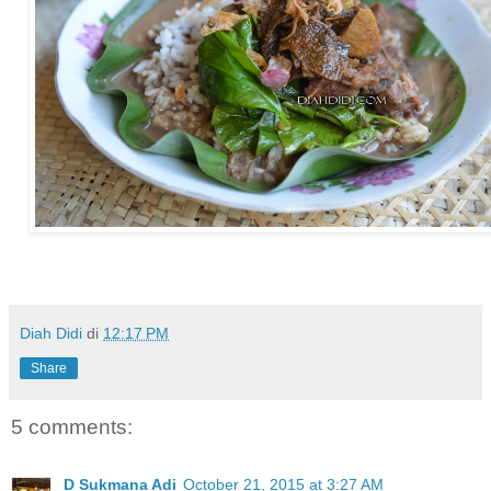
Diah Didi
di
12:17 PM
Share
5 comments:
D Sukmana Adi
October 21, 2015 at 3:27 AM