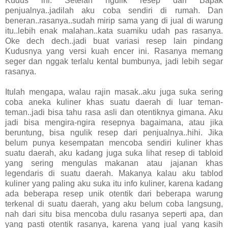
Kudus ini. Setelah ngulik resep dari Bapak
penjualnya..jadilah aku coba sendiri di rumah. Dan
beneran..rasanya..sudah mirip sama yang di jual di warung
itu..lebih enak malahan..kata suamiku udah pas rasanya.
Oke dech dech..jadi buat variasi resep lain pindang
Kudusnya yang versi kuah encer ini. Rasanya memang
seger dan nggak terlalu kental bumbunya, jadi lebih segar
rasanya.
Itulah mengapa, walau rajin masak..aku juga suka sering
coba aneka kuliner khas suatu daerah di luar teman-
teman..jadi bisa tahu rasa asli dan otentiknya gimana. Aku
jadi bisa mengira-ngira resepnya bagaimana, atau jika
beruntung, bisa ngulik resep dari penjualnya..hihi. Jika
belum punya kesempatan mencoba sendiri kuliner khas
suatu daerah, aku kadang juga suka lihat resep di tabloid
yang sering mengulas makanan atau jajanan khas
legendaris di suatu daerah. Makanya kalau aku tablod
kuliner yang paling aku suka itu info kuliner, karena kadang
ada beberapa resep unik otentik dari beberapa warung
terkenal di suatu daerah, yang aku belum coba langsung,
nah dari situ bisa mencoba dulu rasanya seperti apa, dan
yang pasti otentik rasanya, karena yang jual yang kasih