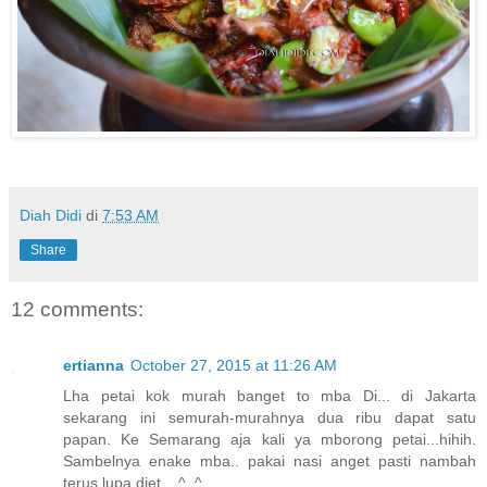
Diah Didi
di
7:53 AM
Share
12 comments:
ertianna
October 27, 2015 at 11:26 AM
Lha petai kok murah banget to mba Di... di Jakarta
sekarang ini semurah-murahnya dua ribu dapat satu
papan. Ke Semarang aja kali ya mborong petai...hihih.
Sambelnya enake mba.. pakai nasi anget pasti nambah
terus lupa diet... ^_^