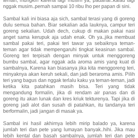
teman, mungkin karena lagi musim ya, padahal..kalau lagi
nggak musim..pernah sampai 10 ribu lho per papan di sini.
Sambal kali ini biasa aja sich, sambal terasi yang di goreng
dulu semua bahan. Biar sekalian ada lauknya, campur teri
goreng sekalian. Udah dech, cukup di makan pakai nasi
anget sama kerupuk aja udah enak. Oh ya..jika membuat
sambal pakai teri, pakai teri tawar ya sebaiknya teman-
teman agar tidak mempengaruhi tingkat keasinan sambal.
Goreng teri terpisah dengan minyak untuk menggoreng
bumbu sambal, agar nggak ada aroma amis yang kuat di
sambalnya, Karena kan biasanya jika kita menggoreng teri,
minyaknya akan keruh sekali, dan jadi beraroma amis. Pilih
teri yang bagus dan nggak terlalu kaku ya teman-teman, jadi
ketika kita patahkan masih bisa. Teri yang tidak
mengandung formalin, jika di rendam air panas dan di
goreng itu akan lunak dan kres kriuk tekturenya. Tapi jika di
goreng jadi alot dan susah di patahkan, itu tandanya teri
berformalin, jadi jangan di masak ya.
Sambal ini hasil akhirnya lebih mirip balado ya, karena
jumlah teri dan pete yang lumayan banyak..hihi. Jika mau
lebih kental dan basah sambalnya, jumlah teri dan pete