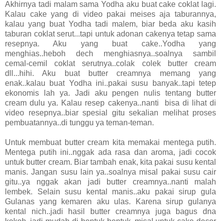
Akhirnya tadi malam sama Yodha aku buat cake coklat lagi.
Kalau cake yang di video pakai meises aja taburannya,
kalau yang buat Yodha tadi malem, biar beda aku kasih
taburan coklat serut...tapi untuk adonan cakenya tetap sama
resepnya. Aku yang buat cake..Yodha yang
menghias..heboh dech menghiasnya..soalnya sambil
cemal-cemil coklat serutnya..colak colek butter cream
dll...hihi. Aku buat butter creamnya memang yang
enak..kalau buat Yodha ini..pakai susu banyak..tapi tetep
ekonomis lah ya. Jadi aku pengen nulis tentang butter
cream dulu ya. Kalau resep cakenya..nanti bisa di lihat di
video resepnya..biar spesial gitu sekalian melihat proses
pembuatannya..di tunggu ya teman-teman.
Untuk membuat butter cream kita memakai mentega putih.
Mentega putih ini..nggak ada rasa dan aroma, jadi cocok
untuk butter cream. Biar tambah enak, kita pakai susu kental
manis. Jangan susu lain ya..soalnya misal pakai susu cair
gitu..ya nggak akan jadi butter creamnya..nanti malah
lembek. Selain susu kental manis..aku pakai sirup gula
Gulanas yang kemaren aku ulas. Karena sirup gulanya
kental nich..jadi hasil butter creamnya juga bagus dna