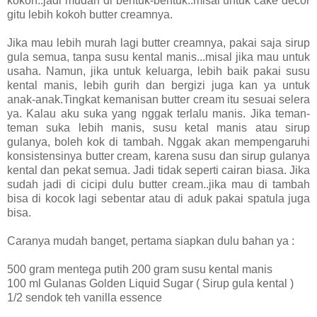
kokoh..jadi mudah di bentuk-bentuk..misal untuk cake decor
gitu lebih kokoh butter creamnya.
Jika mau lebih murah lagi butter creamnya, pakai saja sirup
gula semua, tanpa susu kental manis...misal jika mau untuk
usaha. Namun, jika untuk keluarga, lebih baik pakai susu
kental manis, lebih gurih dan bergizi juga kan ya untuk
anak-anak.Tingkat kemanisan butter cream itu sesuai selera
ya. Kalau aku suka yang nggak terlalu manis. Jika teman-
teman suka lebih manis, susu ketal manis atau sirup
gulanya, boleh kok di tambah. Nggak akan mempengaruhi
konsistensinya butter cream, karena susu dan sirup gulanya
kental dan pekat semua. Jadi tidak seperti cairan biasa. Jika
sudah jadi di cicipi dulu butter cream..jika mau di tambah
bisa di kocok lagi sebentar atau di aduk pakai spatula juga
bisa.
Caranya mudah banget, pertama siapkan dulu bahan ya :
500 gram mentega putih 200 gram susu kental manis
100 ml Gulanas Golden Liquid Sugar ( Sirup gula kental )
1/2 sendok teh vanilla essence