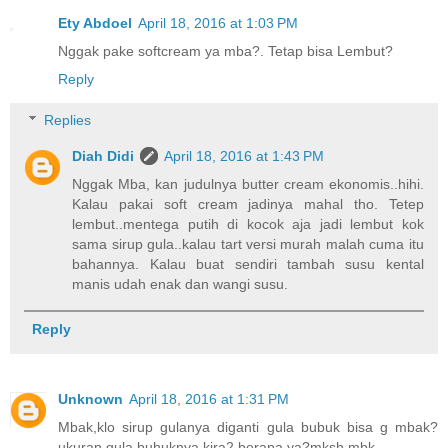
Ety Abdoel
April 18, 2016 at 1:03 PM
Nggak pake softcream ya mba?. Tetap bisa Lembut?
Reply
Replies
Diah Didi
April 18, 2016 at 1:43 PM
Nggak Mba, kan judulnya butter cream ekonomis..hihi.
Kalau pakai soft cream jadinya mahal tho. Tetep
lembut..mentega putih di kocok aja jadi lembut kok
sama sirup gula..kalau tart versi murah malah cuma itu
bahannya. Kalau buat sendiri tambah susu kental
manis udah enak dan wangi susu.
Reply
Unknown
April 18, 2016 at 1:31 PM
Mbak,klo sirup gulanya diganti gula bubuk bisa g mbak?
ukuran gula buhuknya kira2 berapa ya?mksh mbk.