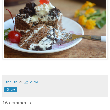
Diah Didi
di
12:12 PM
Share
16 comments: