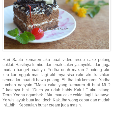
Hari Sabtu kemaren aku buat video resep cake potong
coklat. Hasilnya lembut dan enak cakenya..nyoklat dan juga
mudah banget buatnya. Yodha udah makan 2 potong..aku
kira kan nggak mau lagi..akhirnya sisa cake aku kasihkan
semua kru buat di bawa pulang. Eh lha kok kemaren Yodha
tumben nanyain.."Mana cake yang kemaren di buat Mi ?
"..katanya..hihi. "Duch..ya udah habis Kak ! "..aku bilang.
Terus Yodha ngambek.."Aku mau cake coklat lagi !..katanya.
Yo wis..ayuk buat lagi dech Kak..lha wong cepat dan mudah
ini...hihi. Kebetulan butter cream juga masih.