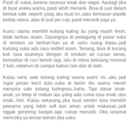
Pasti di sukai..karena rasanya enak dan segar. Apalagi jika
di buat aneka warna..pasti lebih menarik. Bisa di jual dalam
bentuk sate seperti yang aku buat ini..atau kemasan plastik
kedap udara..atau di jual per cup..pasti menarik juga ya.
Kunci utama memilih kolang kaling itu yang masih fresh,
tidak berbau asam. Sayangnya di pedagang di pasar suka
di rendam air berhari-hari ya di suhu ruang biasa..jadi
kadang suka ada rasa sedikit asam. Tenang, bisa di kurang
kok rasa asamnya dengan di rendam air cucian beras,
kemudian di cuci bersih lagi, lalu di rebus belulang minimal
2 kali..sebelum di campur bahan lain dan di olah.
Kalau versi sate kolang kaling warna warni ini...aku jadi
ingat jaman kecil dulu..suka di beliin ibu warna merah
menyala sate kolang kalingnya..haha. Tapi dasar anak-
anak..yo tetep di makan aja..yang ada cuma rasa enak..dan
enak...hihi. Kalau sekarang..jika buat sendiri bisa memilih
pewarna yang lebih soft dan aman untuk makanan..jadi
nggak genjreng banget..tapi cukup menarik. Oke..selamat
mencoba ya teman-teman jika suka.