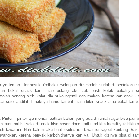
kan ya teman. Termasuk Yodhaku..walaupun di sekolah sudah di sediakan m
kan bekal snack lain. Tiap pulang aku cek pasti kotak bekalnya se
 malah seneng sich..kalau dia suka ngemil dan makan..karena kan anak - 
mpai sore. Jadilah Emaknya harus tambah rajin bikin snack atau bekal tamb
. Pinter - pinter aja memanfaatkan bahan yang ada di rumah agar bisa jadi b
us atau roti isi selai dll anak bisa bosan dong..jadi mari kita kreatif yuk bikin 
i tawar ini. Nah kali ini aku buat risoles roti tawar isi ragout kentang. Ra
nyangkan..karena banyak karbohidratnya kan ya. Untuk gizinya bisa di ta