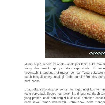
Musin hujan seperti ini anak - anak jadi lebih suka ma
siang dan snack..tapi ya tetap saja minta di bawa
kosong..hihi..tandanya di makan semua. Tentu saja aku
butuh banyak energi..apalagi Yodha sekolah *full day sa
buat Yodha.
Buat bekal sekolah anak sendiri itu nggak ribet kok teman
yang bervariasi. Seperti roti tawar..jika di buat sandwich ter
yang praktis..enak dan bergizi buat anak berbahan dasar rot
enak sekali teman..dan bergizi untuk anak, serta menge