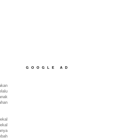
GOOGLE AD
akan
lalu
anak
ahan
ekal
bekal
sanya
mbah