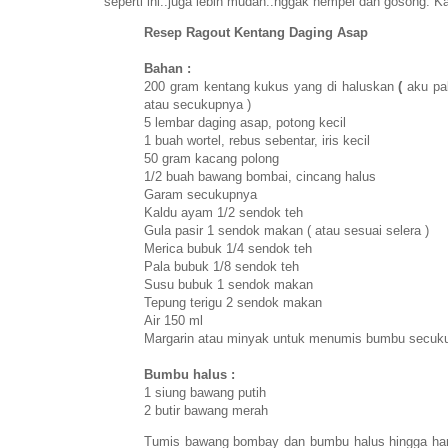
seperti ini..juga lebih mudah..nggak nempel dan gosong. K
Resep Ragout Kentang Daging Asap
Bahan :
200 gram kentang kukus yang di haluskan
(
aku pa
atau secukupnya )
5 lembar daging asap, potong kecil
1 buah wortel, rebus sebentar, iris kecil
50 gram kacang polong
1/2 buah bawang bombai, cincang halus
Garam secukupnya
Kaldu ayam 1/2 sendok teh
Gula pasir 1 sendok makan ( atau sesuai selera )
Merica bubuk 1/4 sendok teh
Pala bubuk 1/8 sendok teh
Susu bubuk 1 sendok makan
Tepung terigu 2 sendok makan
Air 150 ml
Margarin atau minyak untuk menumis bumbu secuk
Bumbu halus :
1 siung bawang putih
2 butir bawang merah
Tumis bawang bombay dan bumbu halus hingga har