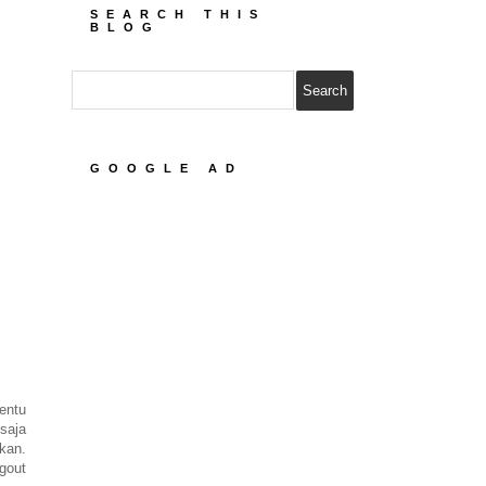
SEARCH THIS
BLOG
GOOGLE AD
entu
saja
kan.
gout