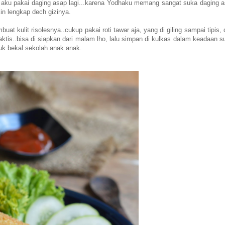
ini aku pakai daging asap lagi...karena Yodhaku memang sangat suka daging a
kin lengkap dech gizinya.
kulit risolesnya..cukup pakai roti tawar aja, yang di giling sampai tipis, d
 praktis..bisa di siapkan dari malam lho, lalu simpan di kulkas dalam keadaan 
tuk bekal sekolah anak anak.