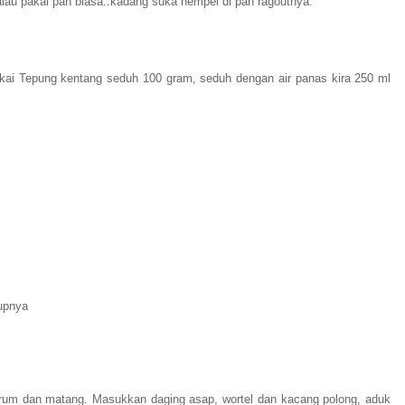
alau pakai pan biasa..kadang suka nempel di pan ragoutnya.
kai Tepung kentang seduh
100 gram, seduh dengan air panas kira 250 ml
upnya
um dan matang. Masukkan daging asap, wortel dan kacang polong, aduk