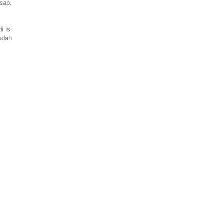
sap.
i isi
sudah