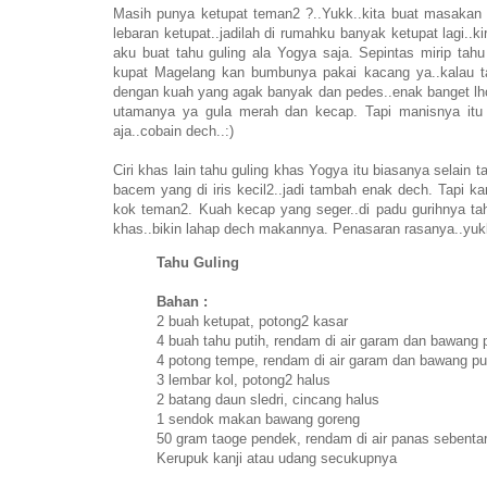
Masih punya ketupat teman2 ?..Yukk..kita buat masakan y
lebaran ketupat..jadilah di rumahku banyak ketupat lagi.
aku buat tahu guling ala Yogya saja. Sepintas mirip tahu
kupat Magelang kan bumbunya pakai kacang ya..kalau tahu
dengan kuah yang agak banyak dan pedes..enak banget lho
utamanya ya gula merah dan kecap. Tapi manisnya itu 
aja..cobain dech..:)
Ciri khas lain tahu guling khas Yogya itu biasanya selain 
bacem yang di iris kecil2..jadi tambah enak dech. Tapi k
kok teman2. Kuah kecap yang seger..di padu gurihnya ta
khas..bikin lahap dech makannya. Penasaran rasanya..yukk
Tahu Guling
Bahan :
2 buah ketupat, potong2 kasar
4 buah tahu putih, rendam di air garam dan bawang p
4 potong tempe, rendam di air garam dan bawang put
3 lembar kol, potong2 halus
2 batang daun sledri, cincang halus
1 sendok makan bawang goreng
50 gram taoge pendek, rendam di air panas sebenta
Kerupuk kanji atau udang secukupnya