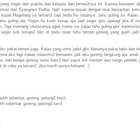
ang seger dan praktis dari ketupat dan teman2nya ini. Karena kemaren di 
.kiriman dari Eyangnya Yodha. Nah..karena bosan dengan lauk bersantan..kem
 kupat Magelang ya teman2..tapi beda lho rasanya...tahu guling ini. Kalau 
 guling ala Yogya itu kuah kecap aja..jadi seger gitu..apalagi jika di m
. Tapi memang citarasanya agak manis ya..kalau tahu guling gini..karena b
seger kok teman2 dan di padu isian tahu tempe goreng yang gurih..jadi
tahu..pakai tempe juga. Kalau yang versi jadul gitu biasanya pakai tahu dan 
arena aku lagi malas mbacem2 kemaren..jadi aku goreng langsung aja..enak 
hu dan tempe goreng serta kres2 dari sayur kol mentah dan taoge pendek 
 di coba ya teman2..jika masih punya ketupat..:)
utih sebentar, goreng, potong2 kecil
ih sebentar, goreng, potong2 kecil
r