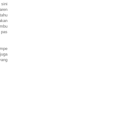
sini
aren
tahu
akan
umbu
 pas
tempe
juga
yang