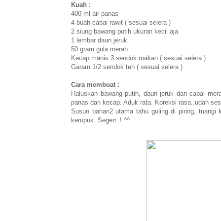
Kuah :
400 ml air panas
4 buah cabai rawit ( sesuai selera )
2 siung bawang putih ukuran kecil aja
1 lembar daun jeruk
50 gram gula merah
Kecap manis 3 sendok makan ( sesuai selera )
Garam 1/2 sendok teh ( sesuai selera )
Cara membuat :
Haluskan bawang putih, daun jeruk dan cabai mer
panas dan kecap. Aduk rata. Koreksi rasa..udah ses
Susun bahan2 utama tahu guling di piring, tuangi
kerupuk. Segerr..! ^^