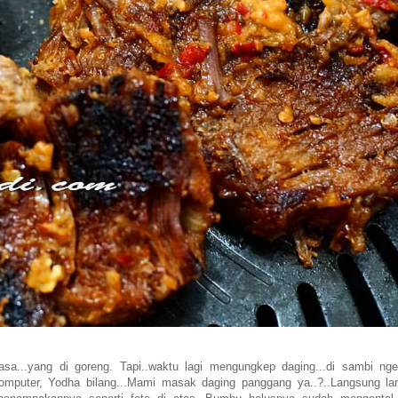
...yang di goreng. Tapi..waktu lagi mengungkep daging...di sambi nger
 komputer, Yodha bilang...Mami masak daging panggang ya..?..Langsung lar