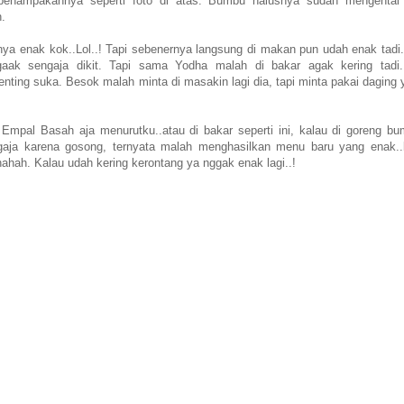
n penampakannya seperti foto di atas. Bumbu halusnya sudah mengental
h.
nya enak kok..Lol..! Tapi sebenernya langsung di makan pun udah enak tadi..
aak sengaja dikit. Tapi sama Yodha malah di bakar agak kering tadi..
enting suka. Besok malah minta di masakin lagi dia, tapi minta pakai daging
Empal Basah aja menurutku..atau di bakar seperti ini, kalau di goreng b
ngaja karena gosong, ternyata malah menghasilkan menu baru yang enak..
hah. Kalau udah kering kerontang ya nggak enak lagi..!