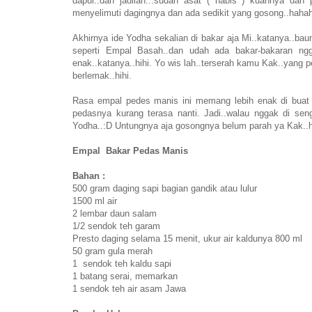
dapur..dan jadilah...sudah asat ( habis ) kuahnya da
menyelimuti dagingnya dan ada sedikit yang gosong..haha
Akhirnya ide Yodha sekalian di bakar aja Mi..katanya..bau
seperti Empal Basah..dan udah ada bakar-bakaran ngg
enak..katanya..hihi. Yo wis lah..terserah kamu Kak..yang p
berlemak..hihi.
Rasa empal pedes manis ini memang lebih enak di buat 
pedasnya kurang terasa nanti. Jadi..walau nggak di se
Yodha..:D Untungnya aja gosongnya belum parah ya Kak..ha
Empal Bakar Pedas Manis
Bahan :
500 gram daging sapi bagian gandik atau lulur
1500 ml air
2 lembar daun salam
1/2 sendok teh garam
Presto daging selama 15 menit, ukur air kaldunya 800 ml
50 gram gula merah
1 sendok teh kaldu sapi
1 batang serai, memarkan
1 sendok teh air asam Jawa