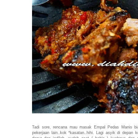
Tadi sore, rencana mau masak Empal Pedas Manis biasa
pekerjaan lain..kok *kasatan..hihi. Lagi asyik di depan