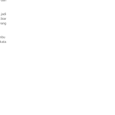
 dan
jadi
biar
 yang
umbu
kata