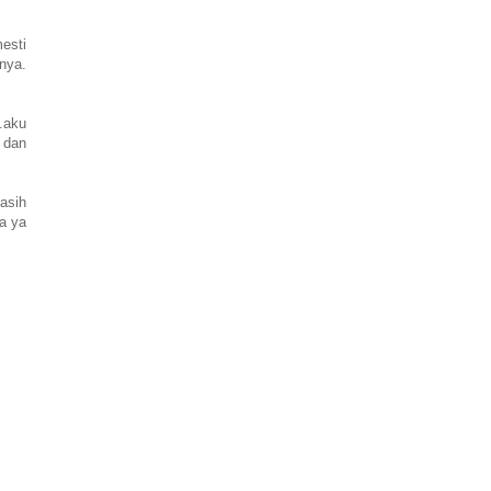
esti
anya.
.aku
 dan
asih
a ya