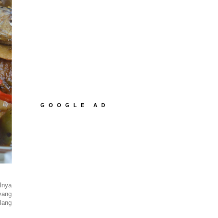
GOOGLE AD
lnya
yang
ilang