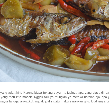
g ada...hihi. Karena biasa tukang sayur itu jualnya apa yang biasa di jua
 apa yang mau kita masak. Nggak tau ya mungkin ya mereka hafalan aja..apa 
 sayur langgananku..kok nggak jual ini..itu....aku sarankan gitu. Budhenya b