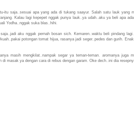
tu-itu saja..sesuai apa yang ada di tukang saayur. Salah satu lauk yang m
keranjang. Kalau lagi kepepet nggak punya lauk..ya udah..aku ya beli apa ad
li Yodha..nggak suka blas..hihi.
saja..jadi aku nggak pernah bosan sich. Kemaren..waktu beli pindang lagi.
kuah..pakai potongan tomat hijua, rasanya jadi seger..pedes dan gurih. Enak
rnanya masih mengkilat..nampak segar ya teman-teman. aromanya juga m
ah di masak ya dengan cara di rebus dengan garam. Oke dech..ini dia resepny