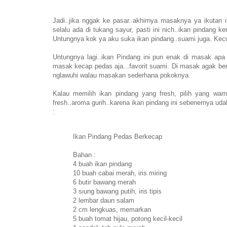
Jadi..jika nggak ke pasar..akhirnya masaknya ya ikutan i
selalu ada di tukang sayur, pasti ini nich..ikan pindang 
Untungnya kok ya aku suka ikan pindang..suami juga. Kecua
Untungnya lagi..ikan Pindang ini pun enak di masak apa 
masak kecap pedas aja...favorit suami. Di masak agak ber
nglawuhi walau masakan sederhana pokoknya.
Kalau memilih ikan pindang yang fresh, pilih yang wa
fresh..aroma gurih..karena ikan pindang ini sebenernya ud
:
Ikan Pindang Pedas Berkecap
Bahan :
4 buah ikan pindang
10 buah cabai merah, iris miring
6 butir bawang merah
3 siung bawang putih, iris tipis
2 lembar daun salam
2 cm lengkuas, memarkan
5 buah tomat hijau, potong kecil-kecil