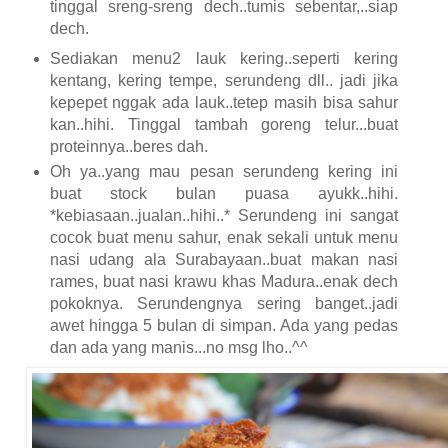
tinggal sreng-sreng dech..tumis sebentar,..siap
dech.
Sediakan menu2 lauk kering..seperti kering
kentang, kering tempe, serundeng dll.. jadi jika
kepepet nggak ada lauk..tetep masih bisa sahur
kan..hihi. Tinggal tambah goreng telur...buat
proteinnya..beres dah.
Oh ya..yang mau pesan serundeng kering ini
buat stock bulan puasa ayukk..hihi.
*kebiasaan..jualan..hihi..* Serundeng ini sangat
cocok buat menu sahur, enak sekali untuk menu
nasi udang ala Surabayaan..buat makan nasi
rames, buat nasi krawu khas Madura..enak dech
pokoknya. Serundengnya sering banget..jadi
awet hingga 5 bulan di simpan. Ada yang pedas
dan ada yang manis...no msg lho..^^