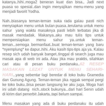
katanya..hihi..moga2 beneran kuat dan bisa., Jadi next
puasa so spesial..dan ingin menyajikan menu-menu yang
menjadi favorit Yodha.
Nah..biasanya teman-teman suka rada galau pasti nich
menyiapkan menu untuk bulan puasa..terutama untuk menu
sahur yang waktu masaknya pasti lebih terbatas jika di
masak mendadak. Makanya..aku mau tulis tips untuk
mempersiapkan menu sahur ya..untuk teman-
teman...semoga bermanfaat..buat teman-teman yang baru
*nyemplung* ke dapur..hihi. Aku kasih tips-tips aja ya. Kalau
resep sich udah banyak banget..tinggal di search juga mau
masak apa di web ini ada. Atau jika mau praktis, silahkan
62 RESEP
cari atau di pesan buku perdanaku..
MASAKAN LEZAT UNTUK MENU SEHARI-
HARI
...yang sebentar lagi beredar di toko buku Gramedia
dan Gunung Agung. Teman-teman jika nggak sempat pergi
ke toko buku..bisa pesan langsung ke aku juga. Moga hari
ini udah datang nich..stock bukunya...dari hari Senin udah
di kirim dari penerbit Jakarta..tapi belum sampai.
Menu masakan yang ada di buku perdanaku itu udah