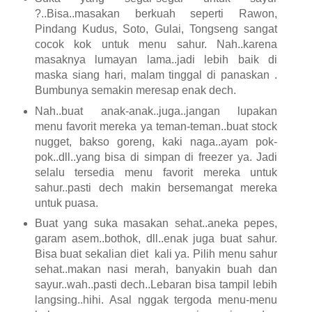
?..Bisa..masakan berkuah seperti Rawon,
Pindang Kudus, Soto, Gulai, Tongseng sangat
cocok kok untuk menu sahur. Nah..karena
masaknya lumayan lama..jadi lebih baik di
maska siang hari, malam tinggal di panaskan .
Bumbunya semakin meresap enak dech.
Nah..buat anak-anak..juga..jangan lupakan
menu favorit mereka ya teman-teman..buat stock
nugget, bakso goreng, kaki naga..ayam pok-
pok..dll..yang bisa di simpan di freezer ya. Jadi
selalu tersedia menu favorit mereka untuk
sahur..pasti dech makin bersemangat mereka
untuk puasa.
Buat yang suka masakan sehat..aneka pepes,
garam asem..bothok, dll..enak juga buat sahur.
Bisa buat sekalian diet kali ya. Pilih menu sahur
sehat..makan nasi merah, banyakin buah dan
sayur..wah..pasti dech..Lebaran bisa tampil lebih
langsing..hihi. Asal nggak tergoda menu-menu