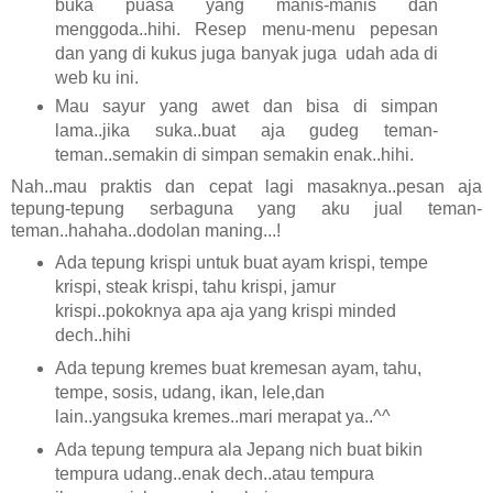
buka puasa yang manis-manis dan
menggoda..hihi. Resep menu-menu pepesan
dan yang di kukus juga banyak juga udah ada di
web ku ini.
Mau sayur yang awet dan bisa di simpan
lama..jika suka..buat aja gudeg teman-
teman..semakin di simpan semakin enak..hihi.
Nah..mau praktis dan cepat lagi masaknya..pesan aja
tepung-tepung serbaguna yang aku jual teman-
teman..hahaha..dodolan maning...!
Ada tepung krispi untuk buat ayam krispi, tempe
krispi, steak krispi, tahu krispi, jamur
krispi..pokoknya apa aja yang krispi minded
dech..hihi
Ada tepung kremes buat kremesan ayam, tahu,
tempe, sosis, udang, ikan, lele,dan
lain..yangsuka kremes..mari merapat ya..^^
Ada tepung tempura ala Jepang nich buat bikin
tempura udang..enak dech..atau tempura