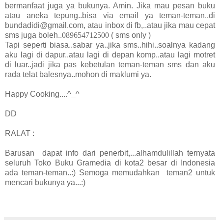
bermanfaat juga ya bukunya. Amin. Jika mau pesan buku
atau aneka tepung..bisa via email ya teman-teman..di
bundadidi@gmail.com, atau inbox di fb,..atau jika mau cepat
sms juga boleh..
089654712500
( sms only )
Tapi seperti biasa..sabar ya..jika sms..hihi..soalnya kadang
aku lagi di dapur..atau lagi di depan komp..atau lagi motret
di luar..jadi jika pas kebetulan teman-teman sms dan aku
rada telat balesnya..mohon di maklumi ya.
Happy Cooking....^_^
DD
RALAT :
Barusan dapat info dari penerbit,...alhamdulillah ternyata
seluruh Toko Buku Gramedia di kota2 besar di Indonesia
ada teman-teman..:) Semoga memudahkan teman2 untuk
mencari bukunya ya...:)