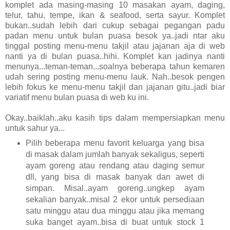
komplet ada masing-masing 10 masakan ayam, daging,
telur, tahu, tempe, ikan & seafood, serta sayur. Komplet
bukan..sudah lebih dari cukup sebagai pegangan padu
padan menu untuk bulan puasa besok ya..jadi ntar aku
tinggal posting menu-menu takjil atau jajanan aja di web
nanti ya di bulan puasa..hihi. Komplet kan jadinya nanti
menunya...teman-teman...soalnya beberapa tahun kemaren
udah sering posting menu-menu lauk. Nah..besok pengen
lebih fokus ke menu-menu takjil dan jajanan gitu..jadi biar
variatif menu bulan puasa di web ku ini.
Okay..baiklah..aku kasih tips dalam mempersiapkan menu
untuk sahur ya...
Pilih beberapa menu favorit keluarga yang bisa
di masak dalam jumlah banyak sekaligus, seperti
ayam goreng atau rendang atau daging semur
dll, yang bisa di masak banyak dan awet di
simpan. Misal..ayam goreng..ungkep ayam
sekalian banyak..misal 2 ekor untuk persediaan
satu minggu atau dua minggu atau jika memang
suka banget ayam..bisa di buat untuk stock 1