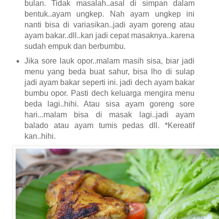
bulan. Tidak masalah..asal di simpan dalam
bentuk..ayam ungkep. Nah ayam ungkep ini
nanti bisa di variasikan..jadi ayam goreng atau
ayam bakar..dll..kan jadi cepat masaknya..karena
sudah empuk dan berbumbu.
Jika sore lauk opor..malam masih sisa, biar jadi
menu yang beda buat sahur, bisa lho di sulap
jadi ayam bakar seperti ini. jadi dech ayam bakar
bumbu opor. Pasti dech keluarga mengira menu
beda lagi..hihi. Atau sisa ayam goreng sore
hari...malam bisa di masak lagi..jadi ayam
balado atau ayam tumis pedas dll. *Kereatif
kan..hihi.