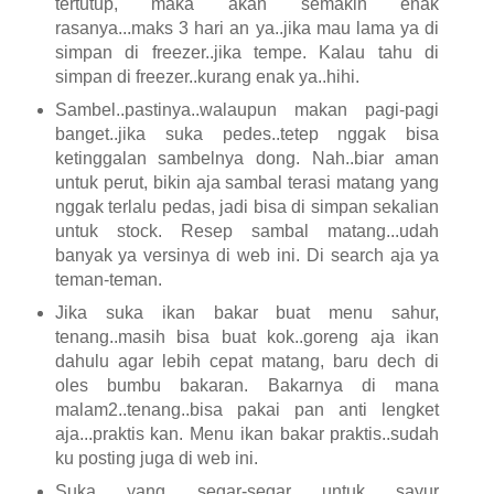
tertutup, maka akan semakin enak
rasanya...maks 3 hari an ya..jika mau lama ya di
simpan di freezer..jika tempe. Kalau tahu di
simpan di freezer..kurang enak ya..hihi.
Sambel..pastinya..walaupun makan pagi-pagi
banget..jika suka pedes..tetep nggak bisa
ketinggalan sambelnya dong. Nah..biar aman
untuk perut, bikin aja sambal terasi matang yang
nggak terlalu pedas, jadi bisa di simpan sekalian
untuk stock. Resep sambal matang...udah
banyak ya versinya di web ini. Di search aja ya
teman-teman.
Jika suka ikan bakar buat menu sahur,
tenang..masih bisa buat kok..goreng aja ikan
dahulu agar lebih cepat matang, baru dech di
oles bumbu bakaran. Bakarnya di mana
malam2..tenang..bisa pakai pan anti lengket
aja...praktis kan. Menu ikan bakar praktis..sudah
ku posting juga di web ini.
Suka yang segar-segar untuk sayur