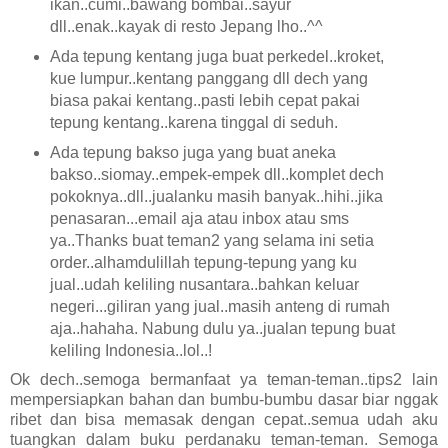
ikan..cumi..bawang bombai..sayur
dll..enak..kayak di resto Jepang lho..^^
Ada tepung kentang juga buat perkedel..kroket,
kue lumpur..kentang panggang dll dech yang
biasa pakai kentang..pasti lebih cepat pakai
tepung kentang..karena tinggal di seduh.
Ada tepung bakso juga yang buat aneka
bakso..siomay..empek-empek dll..komplet dech
pokoknya..dll..jualanku masih banyak..hihi..jika
penasaran...email aja atau inbox atau sms
ya..Thanks buat teman2 yang selama ini setia
order..alhamdulillah tepung-tepung yang ku
jual..udah keliling nusantara..bahkan keluar
negeri...giliran yang jual..masih anteng di rumah
aja..hahaha. Nabung dulu ya..jualan tepung buat
keliling Indonesia..lol..!
Ok dech..semoga bermanfaat ya teman-teman..tips2 lain
mempersiapkan bahan dan bumbu-bumbu dasar biar nggak
ribet dan bisa memasak dengan cepat..semua udah aku
tuangkan dalam buku perdanaku teman-teman. Semoga