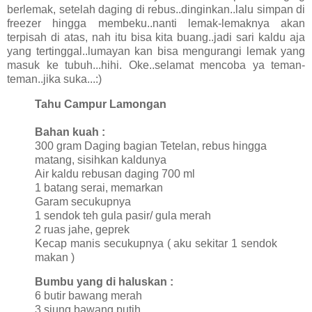
berlemak, setelah daging di rebus..dinginkan..lalu simpan di
freezer hingga membeku..nanti lemak-lemaknya akan
terpisah di atas, nah itu bisa kita buang..jadi sari kaldu aja
yang tertinggal..lumayan kan bisa mengurangi lemak yang
masuk ke tubuh...hihi. Oke..selamat mencoba ya teman-
teman..jika suka...:)
Tahu Campur Lamongan
Bahan kuah :
300 gram Daging bagian Tetelan, rebus hingga
matang, sisihkan kaldunya
Air kaldu rebusan daging 700 ml
1 batang serai, memarkan
Garam secukupnya
1 sendok teh gula pasir/ gula merah
2 ruas jahe, geprek
Kecap manis secukupnya ( aku sekitar 1 sendok
makan )
Bumbu yang di haluskan :
6 butir bawang merah
3 siung bawang putih