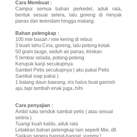
Cara Membuat :
Campur semua bahan perkedel, aduk rata,
bentuk sesuai selera, lalu goreng di minyak
panas dan terendam hingga matang.
Bahan pelengkap :
100 mie basah / mie kering di rebus
3 buah tahu Cina, goreng, lalu potong kotak
50 gram tauge, seduh air panas, tiriskan
5 lembar selada, potong-potong
Kerupuk kanji secukupnya
Sambel Petis secukupnya ( aku pakai Petis
Sambal siap pakai )
1 batang daun bawang, iris halus buat garnish
aja..tapi tambah enak juga..hihi
Cara penyajian :
Ambil satu sendok sambal petis ( atau sesuai
selera )
Tuangi kuah kaldu, aduk rata
Letakkan bahan pelengkap lain seperti Mie, dll
Sajikan segera hangat-hangat..yummy !