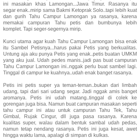
ini masakan khas Lamongan...Jawa Timur. Rasanya itu
segar enak..mirip sama Bakmi Ketoprak Solo..tapi lebih kuat
dan gurih Tahu Campur Lamongan ya rasanya, karena
memakai campuran Tahu petis dan bumbunya lebih
komplet. Tapi seger-segernya mirip.
Kunci utama agar kuah Tahu Campur Lamongan bisa enak
itu Sambel Petisnya...harus pakai Petis yang berkualitas.
Untung aja aku punya Petis yang enak..petis buatan UMKM
yang aku jual. Udah pedes manis..jadi pas buat campuran
Tahu Campur Lamongan ini..nggak perlu buat sambel lagi.
Tinggal di campur ke kuahnya..udah enak banget rasanya.
Petis ini petis super ya teman-teman..bukan dari limbah
udang, tapi dari sari udang segar. Jadi nggak amis banget
aromanya. Petis ini udah matang..tinggal di colek ke
gorengan juga bisa. Namun buat campuran masakan seperti
tahu campur ini atau untuk campuran Tahu Tek, Tahu
Gimbal, Rujak Cingur, dll juga pasa rasanya. Karena
kualitas super, walau dalam bentuk sambal udah pedas,
namun tetap nendang rasanya. Petis ini juga kesat, awet
hingga waktu lama, apalagi di simpan di kulkas.