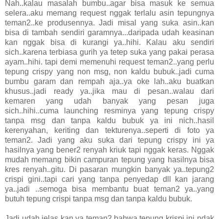
Nah..kalau masalah bumbu..agar bisa masuk ke semua
selera..aku memang request nggak terlalu asin tepungnya
teman2..ke produsennya. Jadi misal yang suka asin..kan
bisa di tambah sendiri garamnya...daripada udah keasinan
kan nggak bisa di kurangi ya..hihi. Kalau aku sendiri
sich..karena terbiasa gurih ya tetep suka yang pakai perasa
ayam..hihi. tapi demi memenuhi request teman2..yang perlu
tepung crispy yang non msg, non kaldu bubuk..jadi cuma
bumbu garam dan rempah aja..ya oke lah..aku buatkan
khusus..jadi ready ya..jika mau di pesan..walau dari
kemaren yang udah banyak yang pesan juga
sich..hihi..cuma launching resminya yang tepung crispy
tanpa msg dan tanpa kaldu bubuk ya ini nich..hasil
kerenyahan, keriting dan tekturenya..seperti di foto ya
teman2. Jadi yang aku suka dari tepung crispy ini ya
hasilnya yang bener2 renyah kriuk tapi nggak keras. Nggak
mudah memang bikin campuran tepung yang hasilnya bisa
kres renyah..gitu. Di pasaran mungkin banyak ya..tepung2
crispi gini..tapi cari yang tanpa penyedap dll kan jarang
ya..jadi ..semoga bisa membantu buat teman2 ya..yang
butuh tepung crispi tanpa msg dan tanpa kaldu bubuk.
Jadi udah jelas kan ya teman2.bahwa tepung krispi ini ndak