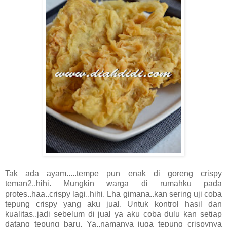
Tak ada ayam.....tempe pun enak di goreng crispy
teman2..hihi. Mungkin warga di rumahku pada
protes..haa..crispy lagi..hihi. Lha gimana..kan sering uji coba
tepung crispy yang aku jual. Untuk kontrol hasil dan
kualitas..jadi sebelum di jual ya aku coba dulu kan setiap
datang tepung baru. Ya,.namanya juga tepung crispynya