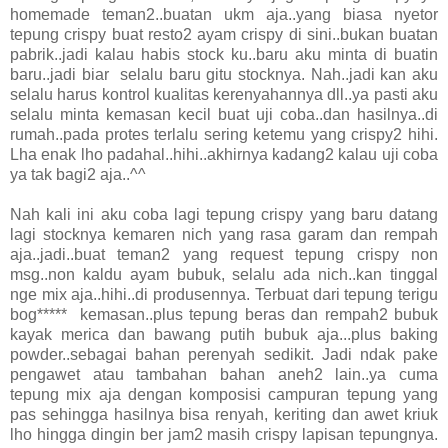
homemade teman2..buatan ukm aja..yang biasa nyetor
tepung crispy buat resto2 ayam crispy di sini..bukan buatan
pabrik..jadi kalau habis stock ku..baru aku minta di buatin
baru..jadi biar selalu baru gitu stocknya. Nah..jadi kan aku
selalu harus kontrol kualitas kerenyahannya dll..ya pasti aku
selalu minta kemasan kecil buat uji coba..dan hasilnya..di
rumah..pada protes terlalu sering ketemu yang crispy2 hihi.
Lha enak lho padahal..hihi..akhirnya kadang2 kalau uji coba
ya tak bagi2 aja..^^
Nah kali ini aku coba lagi tepung crispy yang baru datang
lagi stocknya kemaren nich yang rasa garam dan rempah
aja..jadi..buat teman2 yang request tepung crispy non
msg..non kaldu ayam bubuk, selalu ada nich..kan tinggal
nge mix aja..hihi..di produsennya. Terbuat dari tepung terigu
bog***** kemasan..plus tepung beras dan rempah2 bubuk
kayak merica dan bawang putih bubuk aja...plus baking
powder..sebagai bahan perenyah sedikit. Jadi ndak pake
pengawet atau tambahan bahan aneh2 lain..ya cuma
tepung mix aja dengan komposisi campuran tepung yang
pas sehingga hasilnya bisa renyah, keriting dan awet kriuk
lho hingga dingin ber jam2 masih crispy lapisan tepungnya.