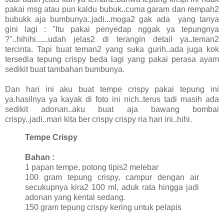
pakai msg atau pun kaldu bubuk..cuma garam dan rempah2
bubukk aja bumbunya..jadi...moga2 gak ada yang tanya
gini lagi : "Itu pakai penyedap nggak ya tepungnya
?"..hihihi......udah jelas2 di terangin detail ya..teman2
tercinta. Tapi buat teman2 yang suka gurih..ada juga kok
tersedia tepung crispy beda lagi yang pakai perasa ayam
sedikit buat tambahan bumbunya.
Dan hari ini aku buat tempe crispy pakai tepung ini
ya.hasilnya ya kayak di foto ini nich..terus tadi masih ada
sedikit adonan..aku buat aja bawang bombai
crispy..jadi..mari kita ber crispy crispy ria hari ini..hihi.
Tempe Crispy
Bahan :
1 papan tempe, potong tipis2 melebar
100 gram tepung crispy, campur dengan air
secukupnya kira2 100 ml, aduk rata hingga jadi
adonan yang kental sedang.
150 gram tepung crispy kering untuk pelapis