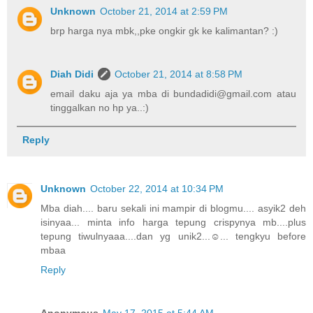
Unknown
October 21, 2014 at 2:59 PM
brp harga nya mbk,,pke ongkir gk ke kalimantan? :)
Diah Didi
October 21, 2014 at 8:58 PM
email daku aja ya mba di bundadidi@gmail.com atau
tinggalkan no hp ya..:)
Reply
Unknown
October 22, 2014 at 10:34 PM
Mba diah.... baru sekali ini mampir di blogmu.... asyik2 deh
isinyaa... minta info harga tepung crispynya mb....plus
tepung tiwulnyaaa....dan yg unik2...☺... tengkyu before
mbaa
Reply
Anonymous
May 17, 2015 at 5:44 AM