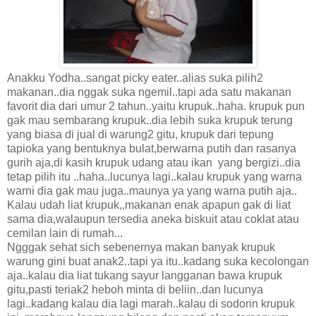
Anakku Yodha..sangat picky eater..alias suka pilih2
makanan..dia nggak suka ngemil..tapi ada satu makanan
favorit dia dari umur 2 tahun..yaitu krupuk..haha. krupuk pun
gak mau sembarang krupuk..dia lebih suka krupuk terung
yang biasa di jual di warung2 gitu, krupuk dari tepung
tapioka yang bentuknya bulat,berwarna putih dan rasanya
gurih aja,di kasih krupuk udang atau ikan yang bergizi..dia
tetap pilih itu ..haha..lucunya lagi..kalau krupuk yang warna
warni dia gak mau juga..maunya ya yang warna putih aja..
Kalau udah liat krupuk,,makanan enak apapun gak di liat
sama dia,walaupun tersedia aneka biskuit atau coklat atau
cemilan lain di rumah...
Ngggak sehat sich sebenernya makan banyak krupuk
warung gini buat anak2..tapi ya itu..kadang suka kecolongan
aja..kalau dia liat tukang sayur langganan bawa krupuk
gitu,pasti teriak2 heboh minta di beliin..dan lucunya
lagi..kadang kalau dia lagi marah..kalau di sodorin krupuk