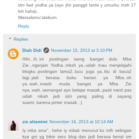
slm bwt yodha ya (ayo jhn panggil tante y umurku msh 17
loh haha)..
Wassalamu'alaikum
Reply
Replies
Diah Didi
November 15, 2013 at 3:10 PM
Hihi...ih..ini postingan iseng banget dulu Mba
Zie...ngerjain Yodha..mksh ya..udah mau menjelajahi
blogku..postingan lama2..lucu juga ya..klu di baca2
lagi..jadi berasa buku harian ya Mba..oh
ya..wah..masih muda banget ya Mba Zie
nya..wah..semangat ayo belajar masak..pasti nanti pas
udah nikah jadi istri yang paling di sayang
suami..karena pinter masak..:)
zie attamimi
November 16, 2013 at 10:14 AM
Iy mba sma".. hehe iy mbak menurut ku mlh selingan
kya gni yg bikin seru blog dan jadi berasa kenal sm