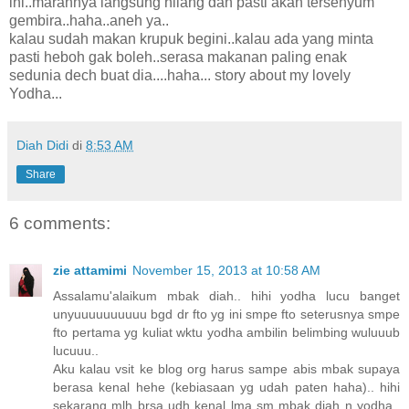
ini..marahnya langsung hilang dan pasti akan tersenyum
gembira..haha..aneh ya..
kalau sudah makan krupuk begini..kalau ada yang minta
pasti heboh gak boleh..serasa makanan paling enak
sedunia dech buat dia....haha... story about my lovely
Yodha...
Diah Didi
di
8:53 AM
Share
6 comments:
zie attamimi
November 15, 2013 at 10:58 AM
Assalamu'alaikum mbak diah.. hihi yodha lucu banget
unyuuuuuuuuuu bgd dr fto yg ini smpe fto seterusnya smpe
fto pertama yg kuliat wktu yodha ambilin belimbing wuluuub
lucuuu..
Aku kalau vsit ke blog org harus sampe abis mbak supaya
berasa kenal hehe (kebiasaan yg udah paten haha).. hihi
sekarang mlh brsa udh kenal lma sm mbak diah n yodha..