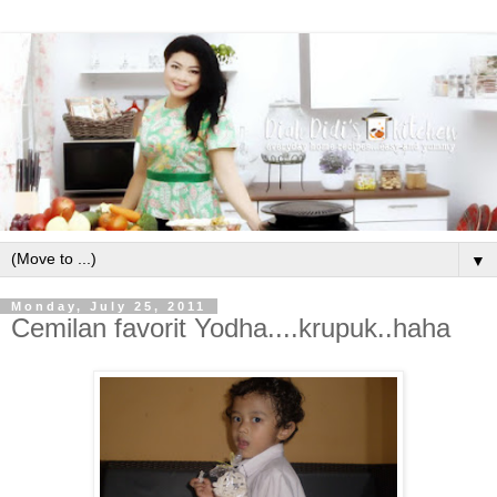
▼
Monday, July 25, 2011
Cemilan favorit Yodha....krupuk..haha