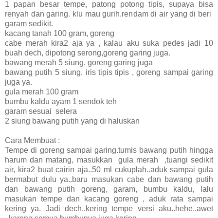
1 papan besar tempe, patong potong tipis, supaya bisa
renyah dan garing. klu mau gurih.rendam di air yang di beri
garam sedikit.
kacang tanah 100 gram, goreng
cabe merah kira2 aja ya , kalau aku suka pedes jadi 10
buah dech, dipotong serong,goreng garing juga.
bawang merah 5 siung, goreng garing juga
bawang putih 5 siung, iris tipis tipis , goreng sampai garing
juga ya.
gula merah 100 gram
bumbu kaldu ayam 1 sendok teh
garam sesuai selera
2 siung bawang putih yang di haluskan
Cara Membuat :
Tempe di goreng sampai garing.tumis bawang putih hingga
harum dan matang, masukkan gula merah ,tuangi sedikit
air, kira2 buat cairin aja..50 ml cukuplah..aduk sampai gula
bermabut dulu ya..baru masukan cabe dan bawang putih
dan bawang putih goreng, garam, bumbu kaldu, lalu
masukan tempe dan kacang goreng , aduk rata sampai
kering ya. Jadi dech..kering tempe versi aku..hehe..awet