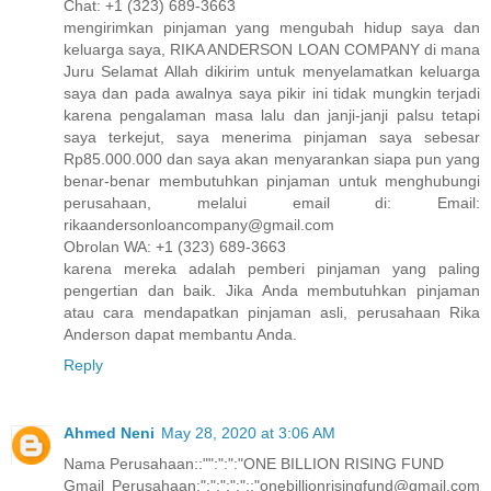
Chat: +1 (323) 689-3663
mengirimkan pinjaman yang mengubah hidup saya dan
keluarga saya, RIKA ANDERSON LOAN COMPANY di mana
Juru Selamat Allah dikirim untuk menyelamatkan keluarga
saya dan pada awalnya saya pikir ini tidak mungkin terjadi
karena pengalaman masa lalu dan janji-janji palsu tetapi
saya terkejut, saya menerima pinjaman saya sebesar
Rp85.000.000 dan saya akan menyarankan siapa pun yang
benar-benar membutuhkan pinjaman untuk menghubungi
perusahaan, melalui email di: Email:
rikaandersonloancompany@gmail.com
Obrolan WA: +1 (323) 689-3663
karena mereka adalah pemberi pinjaman yang paling
pengertian dan baik. Jika Anda membutuhkan pinjaman
atau cara mendapatkan pinjaman asli, perusahaan Rika
Anderson dapat membantu Anda.
Reply
Ahmed Neni
May 28, 2020 at 3:06 AM
Nama Perusahaan::"":":":"ONE BILLION RISING FUND
Gmail Perusahaan:":":":":"::"onebillionrisingfund@gmail.com