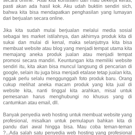
secara online.
Asal kita konsisten dan mau bekerja keras,
pasti akan ada hasil kok. Aku udah buktiin sendiri sich,
bahwa kita bisa mendapatkan penghasilan yang lumayan
dari berjualan secara online.
Jika kita sudah mulai berjualan melalui media sosial
sebagai tes market istilahnya, dan akhirnya produk kita di
sukai dan mulai di kenal, maka selanjutnya kita bisa
membuat website atau blog yang menjadi tempat utama kita
memajang aneka produk jualan atau menjadi tempat
promosi secara mandiri. Keuntungan kita memiliki website
sendiri itu, kita akan bisa muncul langsung di pencarian di
google, selain itu juga bisa menjadi etalase tetap jualan kita,
nggak perlu selalu menggunggah foto produk baru. Orang
cukup melihat aneka macam produk yang kita jual di
website kita, nanti tinggal kita arahkan, misal untuk
pemesanan harus menghubungi no khusus yang di
cantumkan atau email, dll.
Banyak penyedia web hosting untuk membuat website yang
profesional, misalkan untuk pemulapun bahkan kita di
pandu dari awal hingga bisa. Mau coba teman-teman
?...Ada salah satu penyedia web hosting yang profesional