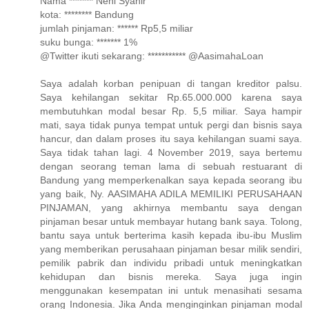
Nama ******* Neni Syahir
kota: ******** Bandung
jumlah pinjaman: ****** Rp5,5 miliar
suku bunga: ******* 1%
@Twitter ikuti sekarang: *********** @AasimahaLoan
Saya adalah korban penipuan di tangan kreditor palsu.
Saya kehilangan sekitar Rp.65.000.000 karena saya
membutuhkan modal besar Rp. 5,5 miliar. Saya hampir
mati, saya tidak punya tempat untuk pergi dan bisnis saya
hancur, dan dalam proses itu saya kehilangan suami saya.
Saya tidak tahan lagi. 4 November 2019, saya bertemu
dengan seorang teman lama di sebuah restuarant di
Bandung yang memperkenalkan saya kepada seorang ibu
yang baik, Ny. AASIMAHA ADILA MEMILIKI PERUSAHAAN
PINJAMAN, yang akhirnya membantu saya dengan
pinjaman besar untuk membayar hutang bank saya. Tolong,
bantu saya untuk berterima kasih kepada ibu-ibu Muslim
yang memberikan perusahaan pinjaman besar milik sendiri,
pemilik pabrik dan individu pribadi untuk meningkatkan
kehidupan dan bisnis mereka. Saya juga ingin
menggunakan kesempatan ini untuk menasihati sesama
orang Indonesia. Jika Anda menginginkan pinjaman modal