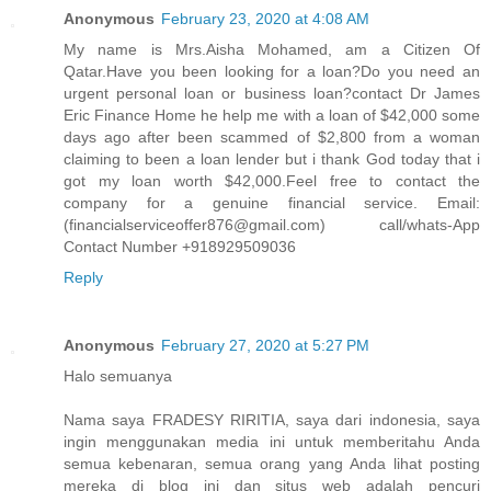
Anonymous
February 23, 2020 at 4:08 AM
My name is Mrs.Aisha Mohamed, am a Citizen Of
Qatar.Have you been looking for a loan?Do you need an
urgent personal loan or business loan?contact Dr James
Eric Finance Home he help me with a loan of $42,000 some
days ago after been scammed of $2,800 from a woman
claiming to been a loan lender but i thank God today that i
got my loan worth $42,000.Feel free to contact the
company for a genuine financial service. Email:
(financialserviceoffer876@gmail.com) call/whats-App
Contact Number +918929509036
Reply
Anonymous
February 27, 2020 at 5:27 PM
Halo semuanya
Nama saya FRADESY RIRITIA, saya dari indonesia, saya
ingin menggunakan media ini untuk memberitahu Anda
semua kebenaran, semua orang yang Anda lihat posting
mereka di blog ini dan situs web adalah pencuri