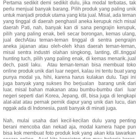
Pertama sedikit demi sedikit dulu, jika modal terbatas, tak
perlu menjual banyak barang. Pilih produk yang paling unik
untuk manjadi produk utama yang kita jual. Misal, ada teman
yang tinggal di daerah penghasil aneka kerupuk nich misal
daerah Pati, nah, banyak kan di sana pengrajin kerupuk,
pilih yang paling enak, beli secar borongan, kemas ulang,
jual dechAtau teman-teman tinggal di sentra pengrajin
aneka jajanan atau oleh-oleh khas daerah teman-teman,
misal sentra industri olahan singkong, lanting, dll..tinggal
hunting tuch, pilih yang paling enak, di kemas menarik..jual
dech, pasti laku.
Atau teman-teman bisa membuat toko
online produk unik dari luar negeri, kalau ini tentu buat yang
punya modal ya, hihi, karena harus kulakan dulu. Tapi ini
juga banyak yang sukses lho berjualan
barang unik dari
luar, misal bahan makanan atau bumbu-bumbu dari luar
negeri seperti dari Korea, Jepang, dll, bisa juga di lengkapi
alat-alat atau pernak pernik dapur yang unik dan lucu, dan
nggak ada di Indonesia, pasti banyak di minati juga.
Nah, mulai usaha dari kecil-kecilan dulu yang penting
berani mencoba dan nekad aja, modal kamera hape pun
bisa kok membuat foto produk kok yang akan kita tawarkan