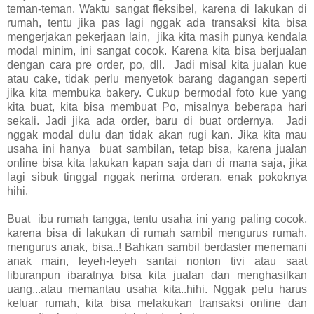
teman-teman. Waktu sangat fleksibel, karena di lakukan di
rumah, tentu jika pas lagi nggak ada transaksi kita bisa
mengerjakan pekerjaan lain,
jika kita masih punya kendala
modal minim, ini sangat cocok. Karena kita bisa berjualan
dengan cara pre order, po, dll.
Jadi misal kita jualan kue
atau cake, tidak perlu menyetok barang dagangan seperti
jika kita membuka bakery. Cukup bermodal foto kue yang
kita buat, kita bisa membuat Po, misalnya beberapa hari
sekali. Jadi jika ada order, baru di buat ordernya.
Jadi
nggak modal dulu dan tidak akan rugi kan. Jika kita mau
usaha ini hanya
buat sambilan, tetap bisa, karena jualan
online bisa kita lakukan kapan saja dan di mana saja, jika
lagi sibuk tinggal nggak nerima orderan, enak pokoknya
hihi.
Buat
ibu rumah tangga, tentu usaha ini yang paling cocok,
karena bisa di lakukan di rumah sambil mengurus rumah,
mengurus anak, bisa..! Bahkan sambil berdaster menemani
anak main, leyeh-leyeh santai nonton tivi atau saat
liburanpun ibaratnya bisa kita jualan dan menghasilkan
uang...atau memantau usaha kita..hihi. Nggak pelu harus
keluar rumah, kita bisa melakukan transaksi online dan