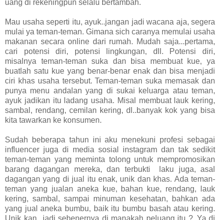
uang di rekeningpun selalu bertambah.
Mau usaha seperti itu, ayuk..jangan jadi wacana aja, segera
mulai ya teman-teman. Gimana sich caranya memulai usaha
makanan secara online dari rumah. Mudah saja...pertama,
cari potensi diri, potensi lingkungan, dll. Potensi diri,
misalnya teman-teman suka dan bisa membuat kue, ya
buatlah satu kue yang benar-benar enak dan bisa menjadi
ciri khas usaha tersebut. Teman-teman suka memasak dan
punya menu andalan yang di sukai keluarga atau teman,
ayuk jadikan itu ladang usaha. Misal membuat lauk kering,
sambal, rendang, cemilan kering, dl..banyak kok yang bisa
kita tawarkan ke konsumen.
Sudah beberapa tahun ini aku menekuni profesi sebagai
influencer juga di media sosial instagram dan tak sedikit
teman-teman yang meminta tolong untuk mempromosikan
barang dagangan mereka, dan terbukti
laku juga, asal
dagangan yang di jual itu enak, unik dan khas. Ada teman-
teman yang jualan aneka kue, bahan kue, rendang, lauk
kering, sambal, sampai minuman kesehatan, bahkan ada
yang jual aneka bumbu, baik itu bumbu basah atau kering.
Unik kan...jadi sebenernya di manakah peluang itu ?..Ya di