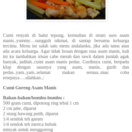
Cumi renyah di balut tepung, kemudian di siram saos asam
manis..yummy…sungguh nikmat, di santap bersama keluarga
tercinta. Menu ini salah satu menu andalanku, jika ada tamu atau
ada acara keluarga. Agar tidak bosan dengan rasa asam manis, kali
ini ku tambahkan irisan cabe merah dan rawit dalam jumlah agak
banyak, jadilah..cumi asam manis pedas. Gurihnya cumi, berpadu
klop dengan sausnya yang asam, manis, gurih dan
pedas..yam..yam..selamat makan semua..mau coba
resepnya….silahkan..:
Cumi Goreng Asam Manis
Bahan-bahan/bumbu-bumbu :
500 gram cumi, dipotong ring tebal 1 cm
2 cm jahe, diparut
2 siung bawang putih, diparut
1/4 sendok teh garam
1/4 sendok teh merica bubuk
minyak untuk menggoreng