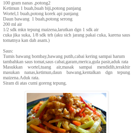
100 gram nanas ,potong2
Ketimun 1 buah,buah biji,potong panjang
Wortel,1 buah,potong korek api panjang
Daun bawang 1 buah,potong serong
200 ml air
1/2 sdk mkn tepung maizena,larutkan dgn 1 sdk air
cuka jika suka, 1/8 sdk teh (aku sich jarang pakai cuka, karena saus
tomatnya kan dah asam.)
Saus:
Tumis bawang bombay,bawang putih,cabai kering sampai harum
tambahkan saus tomat,saus cabai,garam,merica,gula pasir,aduk rata
Masukkan wortel,tuang air,masak sampai mendidih,terakhir
masukan nanas,ketimun,daun bawang,kentalkan dgn tepung
maizena.Aduk rata.
Siram di atas cumi goreng tepung.