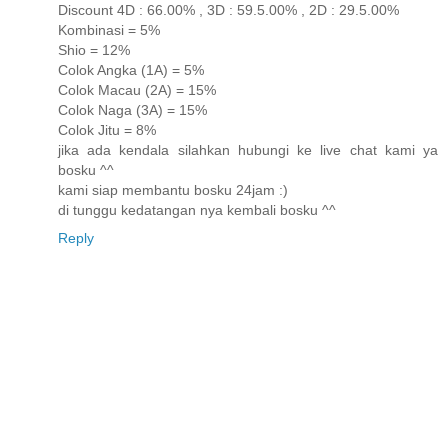
Discount 4D : 66.00% , 3D : 59.5.00% , 2D : 29.5.00%
Kombinasi = 5%
Shio = 12%
Colok Angka (1A) = 5%
Colok Macau (2A) = 15%
Colok Naga (3A) = 15%
Colok Jitu = 8%
jika ada kendala silahkan hubungi ke live chat kami ya
bosku ^^
kami siap membantu bosku 24jam :)
di tunggu kedatangan nya kembali bosku ^^
Reply