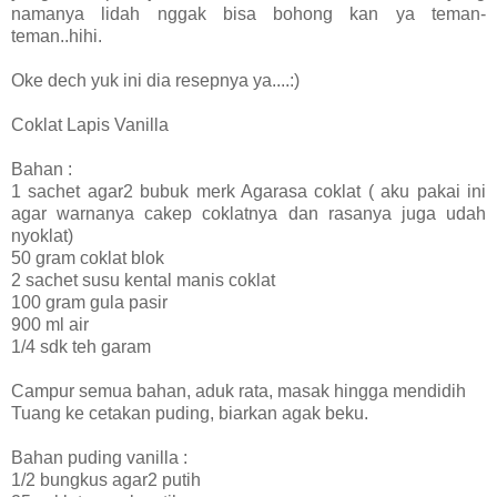
namanya lidah nggak bisa bohong kan ya teman-
teman..hihi.
Oke dech yuk ini dia resepnya ya....:)
Coklat Lapis Vanilla
Bahan :
1 sachet agar2 bubuk merk Agarasa coklat ( aku pakai ini
agar warnanya cakep coklatnya dan rasanya juga udah
nyoklat)
50 gram coklat blok
2 sachet susu kental manis coklat
100 gram gula pasir
900 ml air
1/4 sdk teh garam
Campur semua bahan, aduk rata, masak hingga mendidih
Tuang ke cetakan puding, biarkan agak beku.
Bahan puding vanilla :
1/2 bungkus agar2 putih