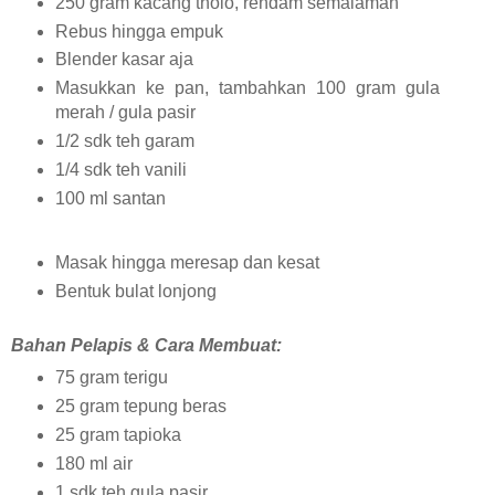
250 gram kacang tholo, rendam semalaman
Rebus hingga empuk
Blender kasar aja
Masukkan ke pan, tambahkan 100 gram gula
merah / gula pasir
1/2 sdk teh garam
1/4 sdk teh vanili
100 ml santan
Masak hingga meresap dan kesat
Bentuk bulat lonjong
Bahan Pelapis & Cara Membuat:
75 gram terigu
25 gram tepung beras
25 gram tapioka
180 ml air
1 sdk teh gula pasir