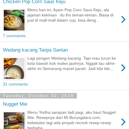
Chicken Pop Corn Saus Keju
Menu hari ini, Ayam Pop Corn Saus Keju, ala
›
jajanan kekinian itu lho teman-teman. Biasa di
jual di mall-mall dalam cup, bisa deng...
7 comments:
Wedang kacang Tanpa Santan
Lagi pengen Wedang kacang. Tapi mau turun ke
›
kota bawah kok males jauhnya. Nggak tau akhir-
akhir ini Semarang macet parah. Jadi kita leb...
31 comments:
Tuesday, October 30, 2018
Nugget Mie
Menu Yodha sarapan tadi pagi, aku baut Nugget
›
Mie. Resepnya dari Mi Burungdara.com,
kebetulan lagi ada proyek recook resep-resep
berbaha...