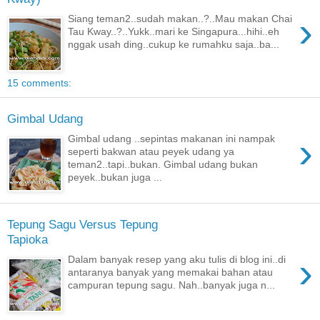
›
Siang teman2..sudah makan..?..Mau makan Chai
Tau Kway..?..Yukk..mari ke Singapura...hihi..eh
nggak usah ding..cukup ke rumahku saja..ba...
15 comments:
Gimbal Udang
›
Gimbal udang ..sepintas makanan ini nampak
seperti bakwan atau peyek udang ya
teman2..tapi..bukan. Gimbal udang bukan
peyek..bukan juga ...
Tepung Sagu Versus Tepung
Tapioka
›
Dalam banyak resep yang aku tulis di blog ini..di
antaranya banyak yang memakai bahan atau
campuran tepung sagu. Nah..banyak juga n...