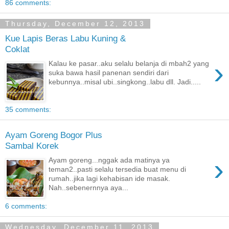
86 comments:
Thursday, December 12, 2013
Kue Lapis Beras Labu Kuning &
Coklat
›
Kalau ke pasar..aku selalu belanja di mbah2 yang
suka bawa hasil panenan sendiri dari
kebunnya..misal ubi..singkong..labu dll. Jadi.....
35 comments:
Ayam Goreng Bogor Plus
Sambal Korek
›
Ayam goreng...nggak ada matinya ya
teman2..pasti selalu tersedia buat menu di
rumah..jika lagi kehabisan ide masak.
Nah..sebenernnya aya...
6 comments:
Wednesday, December 11, 2013