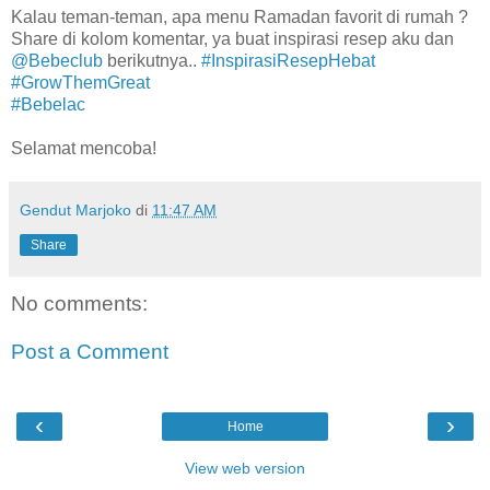
Kalau teman-teman, apa menu Ramadan favorit di rumah ?
Share di kolom komentar, ya buat inspirasi resep aku dan
@Bebeclub
berikutnya..
#InspirasiResepHebat
#GrowThemGreat
#Bebelac
Selamat mencoba!
Gendut Marjoko
di
11:47 AM
Share
No comments:
Post a Comment
‹
›
Home
View web version