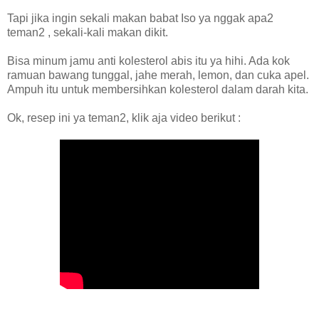
Tapi jika ingin sekali makan babat Iso ya nggak apa2
teman2 , sekali-kali makan dikit.
Bisa minum jamu anti kolesterol abis itu ya hihi. Ada kok
ramuan bawang tunggal, jahe merah, lemon, dan cuka apel.
Ampuh itu untuk membersihkan kolesterol dalam darah kita.
Ok, resep ini ya teman2, klik aja video berikut :