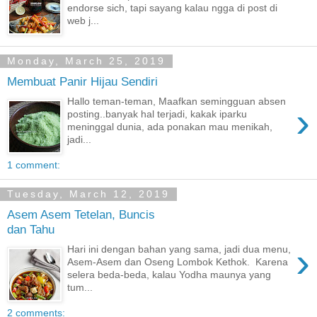
endorse sich, tapi sayang kalau ngga di post di
web j...
Monday, March 25, 2019
Membuat Panir Hijau Sendiri
Hallo teman-teman, Maafkan semingguan absen
›
posting..banyak hal terjadi, kakak iparku
meninggal dunia, ada ponakan mau menikah,
jadi...
1 comment:
Tuesday, March 12, 2019
Asem Asem Tetelan, Buncis
dan Tahu
›
Hari ini dengan bahan yang sama, jadi dua menu,
Asem-Asem dan Oseng Lombok Kethok. Karena
selera beda-beda, kalau Yodha maunya yang
tum...
2 comments: