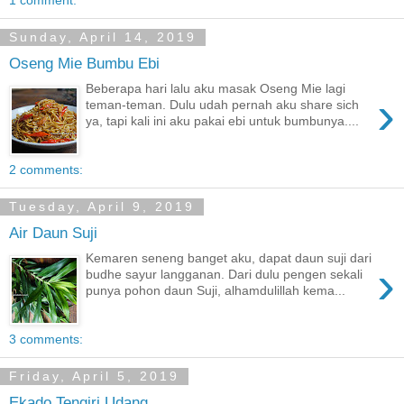
1 comment:
Sunday, April 14, 2019
Oseng Mie Bumbu Ebi
Beberapa hari lalu aku masak Oseng Mie lagi
›
teman-teman. Dulu udah pernah aku share sich
ya, tapi kali ini aku pakai ebi untuk bumbunya....
2 comments:
Tuesday, April 9, 2019
Air Daun Suji
Kemaren seneng banget aku, dapat daun suji dari
›
budhe sayur langganan. Dari dulu pengen sekali
punya pohon daun Suji, alhamdulillah kema...
3 comments:
Friday, April 5, 2019
Ekado Tengiri Udang