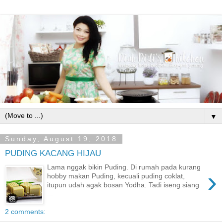
▼
Sunday, August 19, 2018
PUDING KACANG HIJAU
Lama nggak bikin Puding. Di rumah pada kurang
›
hobby makan Puding, kecuali puding coklat,
itupun udah agak bosan Yodha. Tadi iseng siang
...
2 comments: