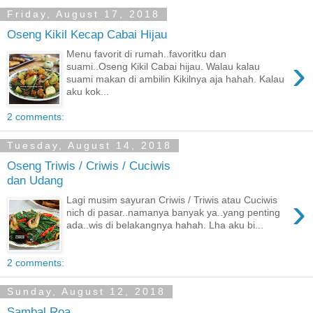
Friday, August 17, 2018
Oseng Kikil Kecap Cabai Hijau
Menu favorit di rumah..favoritku dan
›
suami..Oseng Kikil Cabai hijau. Walau kalau
suami makan di ambilin Kikilnya aja hahah. Kalau
aku kok...
2 comments:
Tuesday, August 14, 2018
Oseng Triwis / Criwis / Cuciwis
dan Udang
›
Lagi musim sayuran Criwis / Triwis atau Cuciwis
nich di pasar..namanya banyak ya..yang penting
ada..wis di belakangnya hahah. Lha aku bi...
2 comments:
Sunday, August 12, 2018
Sambal Roa