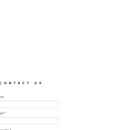
CONTACT US
me
ail
*