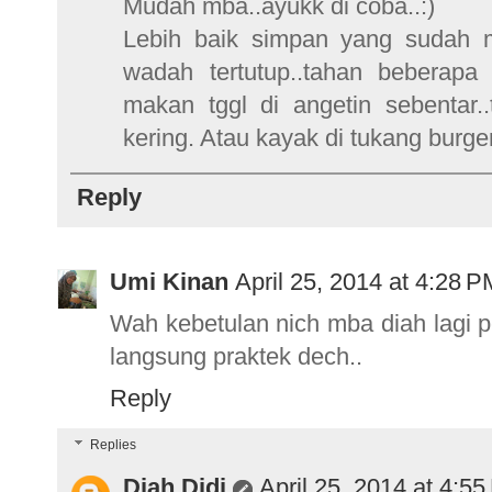
Mudah mba..ayukk di coba..:)
Lebih baik simpan yang sudah m
wadah tertutup..tahan beberap
makan tggl di angetin sebentar.
kering. Atau kayak di tukang burger
Reply
Umi Kinan
April 25, 2014 at 4:28 P
Wah kebetulan nich mba diah lagi p
langsung praktek dech..
Reply
Replies
Diah Didi
April 25, 2014 at 4:5