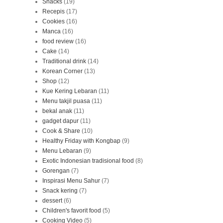
Snacks
(19)
Recepis
(17)
Cookies
(16)
Manca
(16)
food review
(16)
Cake
(14)
Traditional drink
(14)
Korean Corner
(13)
Shop
(12)
Kue Kering Lebaran
(11)
Menu takjil puasa
(11)
bekal anak
(11)
gadget dapur
(11)
Cook & Share
(10)
Healthy Friday with Kongbap
(9)
Menu Lebaran
(9)
Exotic Indonesian tradisional food
(8)
Gorengan
(7)
Inspirasi Menu Sahur
(7)
Snack kering
(7)
dessert
(6)
Children's favorit food
(5)
Cooking Video
(5)