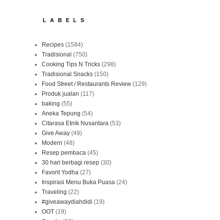
LABELS
Recipes
(1584)
Tradisional
(750)
Cooking Tips N Tricks
(298)
Tradisional Snacks
(150)
Food Street / Restaurants Review
(129)
Produk jualan
(117)
baking
(55)
Aneka Tepung
(54)
Citarasa Etnik Nusantara
(53)
Give Away
(49)
Modern
(48)
Resep pembaca
(45)
30 hari berbagi resep
(30)
Favorit Yodha
(27)
Inspirasi Menu Buka Puasa
(24)
Traveling
(22)
#giveawaydiahdidi
(19)
OOT
(19)