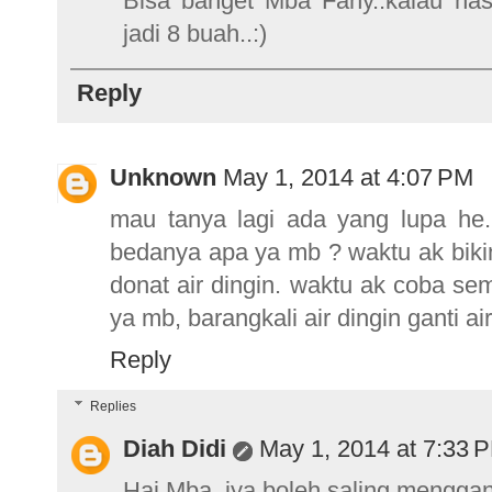
Bisa banget Mba Fany..kalau has
jadi 8 buah..:)
Reply
Unknown
May 1, 2014 at 4:07 PM
mau tanya lagi ada yang lupa he..
bedanya apa ya mb ? waktu ak bikin
donat air dingin. waktu ak coba s
ya mb, barangkali air dingin ganti ai
Reply
Replies
Diah Didi
May 1, 2014 at 7:33 
Hai Mba..iya boleh saling menggant