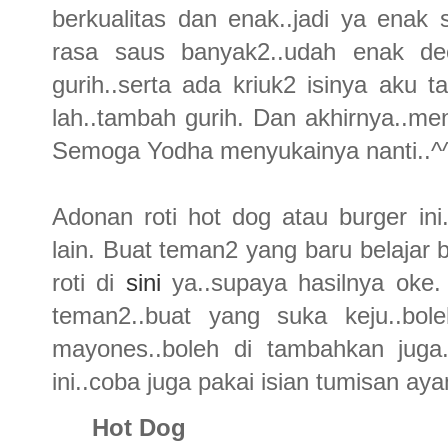
berkualitas dan enak..jadi ya ena
rasa saus banyak2..udah enak de
gurih..serta ada kriuk2 isinya aku
lah..tambah gurih. Dan akhirnya..me
Semoga Yodha menyukainya nanti..^
Adonan roti hot dog atau burger in
lain. Buat teman2 yang baru belajar bi
roti di
sini
ya..supaya hasilnya oke
teman2..buat yang suka keju..bol
mayones..boleh di tambahkan juga.
ini..coba juga pakai isian tumisan ay
Hot Dog