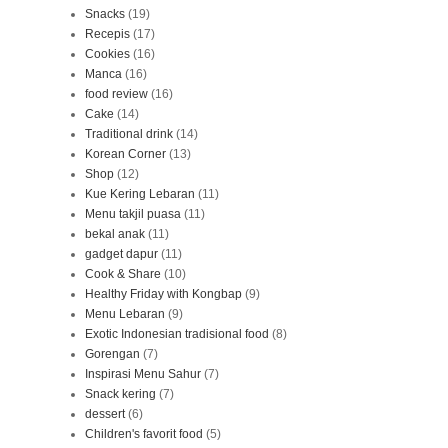
Snacks
(19)
Recepis
(17)
Cookies
(16)
Manca
(16)
food review
(16)
Cake
(14)
Traditional drink
(14)
Korean Corner
(13)
Shop
(12)
Kue Kering Lebaran
(11)
Menu takjil puasa
(11)
bekal anak
(11)
gadget dapur
(11)
Cook & Share
(10)
Healthy Friday with Kongbap
(9)
Menu Lebaran
(9)
Exotic Indonesian tradisional food
(8)
Gorengan
(7)
Inspirasi Menu Sahur
(7)
Snack kering
(7)
dessert
(6)
Children's favorit food
(5)