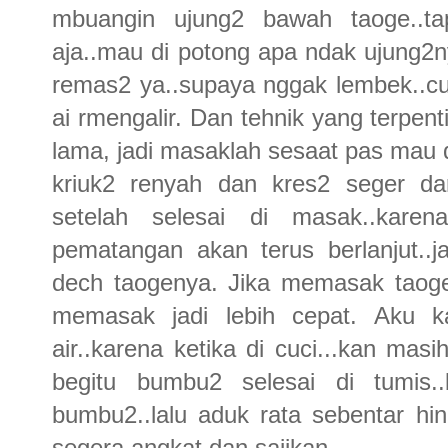
mbuangin ujung2 bawah taoge..tapi
aja..mau di potong apa ndak ujung2
remas2 ya..supaya nggak lembek..cuk
ai rmengalir. Dan tehnik yang terpen
lama, jadi masaklah sesaat pas mau d
kriuk2 renyah dan kres2 seger da
setelah selesai di masak..karen
pematangan akan terus berlanjut..j
dech taogenya. Jika memasak taoge.
memasak jadi lebih cepat. Aku 
air..karena ketika di cuci...kan ma
begitu bumbu2 selesai di tumis.
bumbu2..lalu aduk rata sebentar hin
segera angkat dan sajikan.