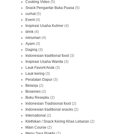
Cooking Video
(5)
Snack Pengantar Buka Puasa
(5)
curhat
(5)
Event
(4)
Inspirasi Usaha Kuliner
(4)
drink
(4)
minuman
(4)
Ayam
(3)
Daging
(3)
Indonesian traditional food
(3)
Inspirasi Usaha Wanita
(3)
Lauk Favorit Anak
(3)
Lauk kering
(3)
Peralatan Dapur
(3)
Belanja
(2)
Brownies
(2)
Buku Resepku
(2)
Indonesian Tradisional food
(2)
Indonesian traditional snacks
(2)
International
(2)
Klethikan / Snack Kering Khas Lebaran
(2)
Main Course
(2)
Menu Saur Praktis
(2)