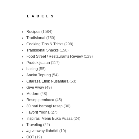
LABELS
Recipes
(1584)
Tradisional
(750)
Cooking Tips N Tricks
(298)
Tradisional Snacks
(150)
Food Street / Restaurants Review
(129)
Produk jualan
(117)
baking
(55)
Aneka Tepung
(54)
Citarasa Etnik Nusantara
(53)
Give Away
(49)
Modern
(48)
Resep pembaca
(45)
30 hari berbagi resep
(30)
Favorit Yodha
(27)
Inspirasi Menu Buka Puasa
(24)
Traveling
(22)
#giveawaydiahdidi
(19)
OOT
(19)