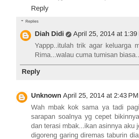
Reply
Replies
Diah Didi
April 25, 2014 at 1:3
Yappp..itulah trik agar keluarg
Rima...walau cuma tumisan biasa..k
Reply
Unknown
April 25, 2014 at 2:43 PM
Wah mbak kok sama ya tadi pagi 
sarapan soalnya yg cepet bikinny
dan terasi mbak...ikan asinnya aku jg
digoreng garing diremas taburin d