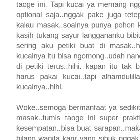
taoge ini. Tapi kucai ya memang ngg
optional saja..nggak pake juga tete
kalau masak..soalnya punya pohon ku
kasih tukang sayur langgananku bib
sering aku petiki buat di masak..
kucainya itu bisa ngomong..udah nan
di petiki terus..hihi. kapan itu tak
harus pakai kucai..tapi alhamduli
kucainya..hihi.
Woke..semoga bermanfaat ya sedikit
masak..tumis taoge ini super prak
kesempatan..bisa buat sarapan..mak
bilang wanita karir yang sibuk ngg