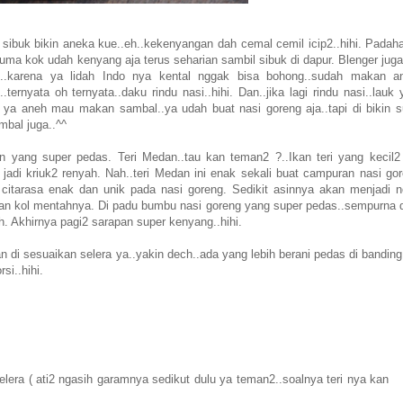
ibuk bikin aneka kue..eh..kekenyangan dah cemal cemil icip2..hihi. Padaha
ma kok udah kenyang aja terus seharian sambil sibuk di dapur. Blenger juga 
ep..karena ya lidah Indo nya kental nggak bisa bohong..sudah makan a
.ternyata oh ternyata..daku rindu nasi..hihi. Dan..jika lagi rindu nasi..lauk
k ya aneh mau makan sambal..ya udah buat nasi goreng aja..tapi di bikin s
bal juga..^^
dan yang super pedas. Teri Medan..tau kan teman2 ?..Ikan teri yang kecil2
a jadi kriuk2 renyah. Nah..teri Medan ini enak sekali buat campuran nasi go
 citarasa enak dan unik pada nasi goreng. Sedikit asinnya akan menjadi ne
pan kol mentahnya. Di padu bumbu nasi goreng yang super pedas..sempurna 
ih. Akhirnya pagi2 sarapan super kenyang..hihi.
 di sesuaikan selera ya..yakin dech..ada yang lebih berani pedas di banding
si..hihi.
lera ( ati2 ngasih garamnya sedikut dulu ya teman2..soalnya teri nya kan