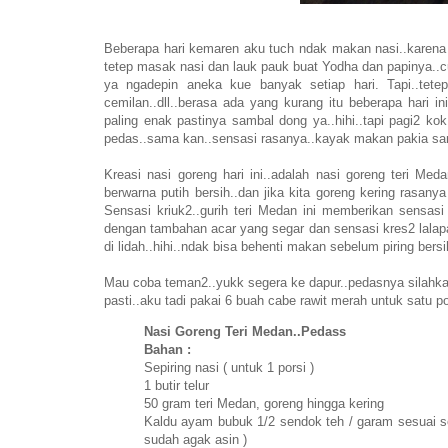
Beberapa hari kemaren aku tuch ndak makan nasi..karena s
tetep masak nasi dan lauk pauk buat Yodha dan papinya..cu
ya ngadepin aneka kue banyak setiap hari. Tapi..tet
cemilan..dll..berasa ada yang kurang itu beberapa hari ini.
paling enak pastinya sambal dong ya..hihi..tapi pagi2 ko
pedas..sama kan..sensasi rasanya..kayak makan pakia sam
Kreasi nasi goreng hari ini..adalah nasi goreng teri Me
berwarna putih bersih..dan jika kita goreng kering rasany
Sensasi kriuk2..gurih teri Medan ini memberikan sensasi
dengan tambahan acar yang segar dan sensasi kres2 lala
di lidah..hihi..ndak bisa behenti makan sebelum piring bers
Mau coba teman2..yukk segera ke dapur..pedasnya silahkan
pasti..aku tadi pakai 6 buah cabe rawit merah untuk satu por
Nasi Goreng Teri Medan..Pedass
Bahan :
Sepiring nasi ( untuk 1 porsi )
1 butir telur
50 gram teri Medan, goreng hingga kering
Kaldu ayam bubuk 1/2 sendok teh / garam sesuai se
sudah agak asin )