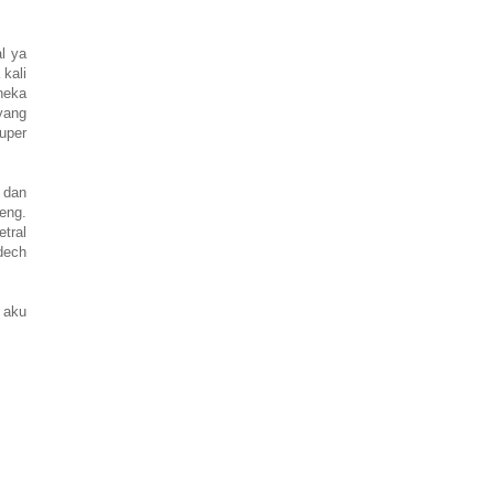
l ya
kali
neka
 yang
uper
 dan
reng.
tral
dech
 aku