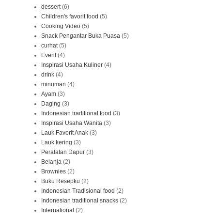
dessert
(6)
Children's favorit food
(5)
Cooking Video
(5)
Snack Pengantar Buka Puasa
(5)
curhat
(5)
Event
(4)
Inspirasi Usaha Kuliner
(4)
drink
(4)
minuman
(4)
Ayam
(3)
Daging
(3)
Indonesian traditional food
(3)
Inspirasi Usaha Wanita
(3)
Lauk Favorit Anak
(3)
Lauk kering
(3)
Peralatan Dapur
(3)
Belanja
(2)
Brownies
(2)
Buku Resepku
(2)
Indonesian Tradisional food
(2)
Indonesian traditional snacks
(2)
International
(2)