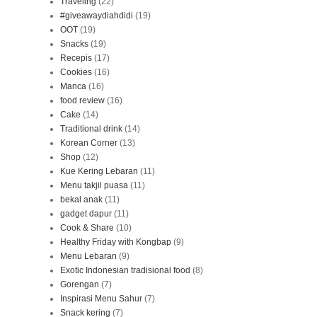
Traveling
(22)
#giveawaydiahdidi
(19)
OOT
(19)
Snacks
(19)
Recepis
(17)
Cookies
(16)
Manca
(16)
food review
(16)
Cake
(14)
Traditional drink
(14)
Korean Corner
(13)
Shop
(12)
Kue Kering Lebaran
(11)
Menu takjil puasa
(11)
bekal anak
(11)
gadget dapur
(11)
Cook & Share
(10)
Healthy Friday with Kongbap
(9)
Menu Lebaran
(9)
Exotic Indonesian tradisional food
(8)
Gorengan
(7)
Inspirasi Menu Sahur
(7)
Snack kering
(7)