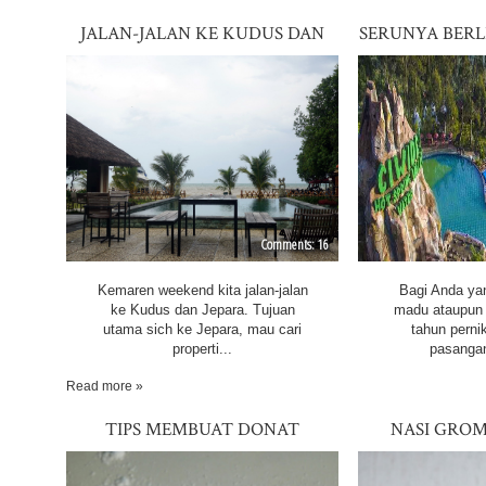
JALAN-JALAN KE KUDUS DAN
SERUNYA BERL
JEPARA
VALLEY RE
PAS
16
Kemaren weekend kita jalan-jalan
Bagi Anda yan
ke Kudus dan Jepara. Tujuan
madu ataupun
utama sich ke Jepara, mau cari
tahun pern
properti...
pasangan 
Read more »
TIPS MEMBUAT DONAT
NASI GRO
KENTANG TANPA DI ULENI
PEM