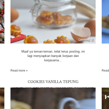
13
12
Maaf ya teman-teman..telat terus posting..ini
lagi menyiapkan banyak kerjaan dan
kerjasama...
Read more »
Read
COOKIES VANILLA TEPUNG
KENTANG..LEMBUT DAN LUMER DI MULUT
^_^