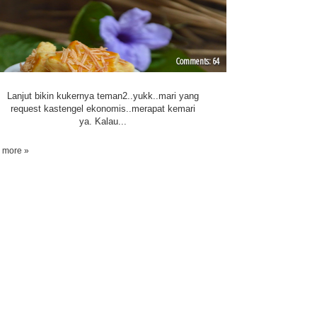
64
Lanjut bikin kukernya teman2..yukk..mari yang
request kastengel ekonomis..merapat kemari
ya. Kalau...
 more »