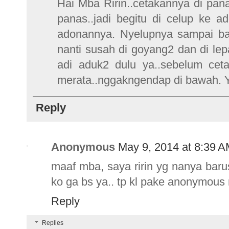
Hai Mba Ririn..cetakannya di pan
panas..jadi begitu di celup ke 
adonannya. Nyelupnya sampai bata
nanti susah di goyang2 dan di lep
adi aduk2 dulu ya..sebelum ceta
merata..nggakngendap di bawah. Yu
Reply
Anonymous
May 9, 2014 at 8:39 
maaf mba, saya ririn yg nanya baru
ko ga bs ya.. tp kl pake anonymous 
Reply
Replies