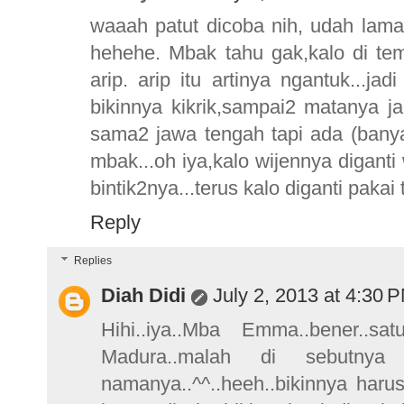
waaah patut dicoba nih, udah lama
hehehe. Mbak tahu gak,kalo di te
arip. arip itu artinya ngantuk...
bikinnya kikrik,sampai2 matanya j
sama2 jawa tengah tapi ada (banya
mbak...oh iya,kalo wijennya digant
bintik2nya...terus kalo diganti pak
Reply
Replies
Diah Didi
July 2, 2013 at 4:30 
Hihi..iya..Mba Emma..bener..
Madura..malah di sebutnya
namanya..^^..heeh..bikinnya harus