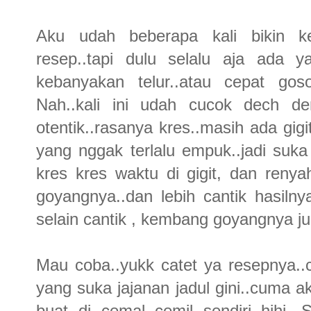
Aku udah beberapa kali bikin ke
resep..tapi dulu selalu aja ada y
kebanyakan telur..atau cepat goso
Nah..kali ini udah cucok dech den
otentik..rasanya kres..masih ada gi
yang nggak terlalu empuk..jadi suka
kres kres waktu di gigit, dan reny
goyangnya..dan lebih cantik hasiln
selain cantik , kembang goyangnya 
Mau coba..yukk catet ya resepnya..c
yang suka jajanan jadul gini..cuma ak
buat di cemal cemil sendiri..hihi.