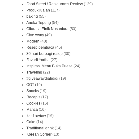
Food Street / Restaurants Review
(129)
Produk jualan
(117)
baking
(55)
Aneka Tepung
(54)
Citarasa Etnik Nusantara
(53)
Give Away
(49)
Modern
(48)
Resep pembaca
(45)
30 hari berbagi resep
(30)
Favorit Yodha
(27)
Inspirasi Menu Buka Puasa
(24)
Traveling
(22)
#giveawaydiahdidi
(19)
OOT
(19)
Snacks
(19)
Recepis
(17)
Cookies
(16)
Manca
(16)
food review
(16)
Cake
(14)
Traditional drink
(14)
Korean Corner
(13)