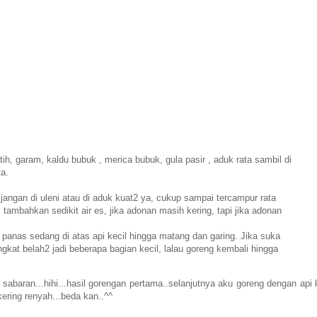
h, garam, kaldu bubuk , merica bubuk, gula pasir , aduk rata sambil di
a.
jangan di uleni atau di aduk kuat2 ya, cukup sampai tercampur rata
i tambahkan sedikit air es, jika adonan masih kering, tapi jika adonan
nas sedang di atas api kecil hingga matang dan garing. Jika suka
kat belah2 jadi beberapa bagian kecil, lalau goreng kembali hingga
sabaran...hihi...hasil gorengan pertama..selanjutnya aku goreng dengan api 
ering renyah...beda kan..^^