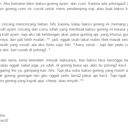
ah. Aku kemaren bikin bakso goreng ayam..dan cumi. Karena ada potongan2 
kso goreng cumi ini..cocok untuk menu pendamping sop..atau buat bakso k
.cincang mencincang bahan..hihi..karena..kalau bakso goreng ini memang 
.kulit ayam cincang dan cumu inilah yang membuat bakso goreng ini kerasa g
ulit ayam..tapi aku tak kehilangan akal..pakai gunting aja..yang khusus gun
mnya..dan jadi lebih mudah..^^..jadi..nggak usah takut males ribet masak se
ak yang susah..ala aku tentu saja..hihi. *Jurus sesat ...tapi dari pada c
 alot..kan susah di potong2..*
l dan lama..serta terendam minyak baksonya, biar bakso bisa berongga ba
kalau nggak sabar juga..ya udah..di goreng biasa aja..abis itu potong2 kecil
ka garing lho ya..gampang kan..hihi. Tapi jika suka bakso goreng yang masih
 goreng gorengan lain gitu..nggak perlu lama2 pakai api kecil. Tapi ngak 
so goreng yang kayak apa..chewy..atau renyah..^^
alus
ecil2