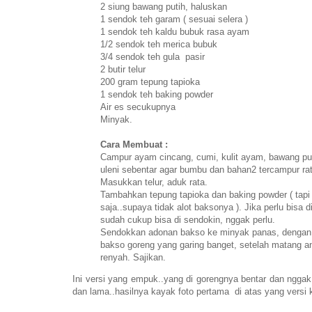
2 siung bawang putih, haluskan
1 sendok teh garam ( sesuai selera )
1 sendok teh kaldu bubuk rasa ayam
1/2 sendok teh merica bubuk
3/4 sendok teh gula pasir
2 butir telur
200 gram tepung tapioka
1 sendok teh baking powder
Air es secukupnya
Minyak.
Cara Membuat :
Campur ayam cincang, cumi, kulit ayam, bawang puti
uleni sebentar agar bumbu dan bahan2 tercampur rat
Masukkan telur, aduk rata.
Tambahkan tepung tapioka dan baking powder ( tapi 
saja..supaya tidak alot baksonya ). Jika perlu bisa d
sudah cukup bisa di sendokin, nggak perlu.
Sendokkan adonan bakso ke minyak panas, dengan pa
bakso goreng yang garing banget, setelah matang ang
renyah. Sajikan.
Ini versi yang empuk..yang di gorengnya bentar dan nggak 
dan lama..hasilnya kayak foto pertama di atas yang versi k