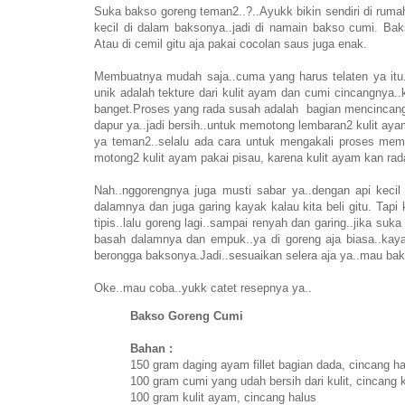
Suka bakso goreng teman2..?..Ayukk bikin sendiri di rum
kecil di dalam baksonya..jadi di namain bakso cumi. Ba
Atau di cemil gitu aja pakai cocolan saus juga enak.
Membuatnya mudah saja..cuma yang harus telaten ya itu.
unik adalah tekture dari kulit ayam dan cumi cincangnya.
banget.Proses yang rada susah adalah bagian mencincang k
dapur ya..jadi bersih..untuk memotong lembaran2 kulit aya
ya teman2..selalu ada cara untuk mengakali proses memas
motong2 kulit ayam pakai pisau, karena kulit ayam kan rada
Nah..nggorengnya juga musti sabar ya..dengan api keci
dalamnya dan juga garing kayak kalau kita beli gitu. Tapi 
tipis..lalu goreng lagi..sampai renyah dan garing..jika su
basah dalamnya dan empuk..ya di goreng aja biasa..kayak
berongga baksonya.Jadi..sesuaikan selera aja ya..mau bak
Oke..mau coba..yukk catet resepnya ya..
Bakso Goreng Cumi
Bahan :
150 gram daging ayam fillet bagian dada, cincang h
100 gram cumi yang udah bersih dari kulit, cincang k
100 gram kulit ayam, cincang halus