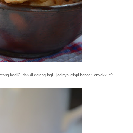
ong kecil2..dan di goreng lagi...jadinya krispi banget..enyakk..^^