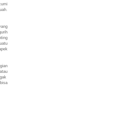
cumi
uah.
yang
urih
ting
suatu
apek
gian
 atau
 agak
bisa