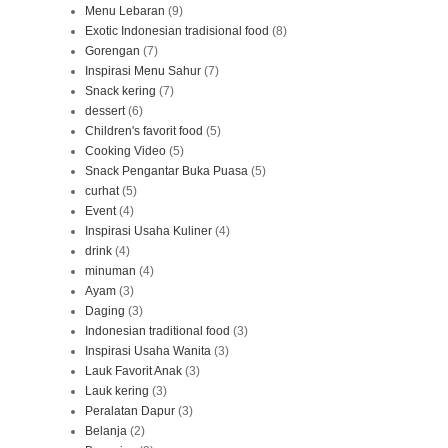
Menu Lebaran
(9)
Exotic Indonesian tradisional food
(8)
Gorengan
(7)
Inspirasi Menu Sahur
(7)
Snack kering
(7)
dessert
(6)
Children's favorit food
(5)
Cooking Video
(5)
Snack Pengantar Buka Puasa
(5)
curhat
(5)
Event
(4)
Inspirasi Usaha Kuliner
(4)
drink
(4)
minuman
(4)
Ayam
(3)
Daging
(3)
Indonesian traditional food
(3)
Inspirasi Usaha Wanita
(3)
Lauk Favorit Anak
(3)
Lauk kering
(3)
Peralatan Dapur
(3)
Belanja
(2)