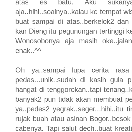
atas es batu. Aku sukany
aja..hihi..soalnya..kalau ke tempat 
buat sampai di atas..berkelok2 dan 
kan Dieng itu pegunungan tertinggi k
Wonosobonya aja masih oke..jalan
enak..^^
Oh ya..sampai lupa cerita rasa
pedas...unik..sudah di kasih gula
hangat di tenggorokan..tapi tenang.
banyak2 pun tidak akan membuat pe
ya..pedes2 yegrak..seger...hihi..itu 
rujak buah atau asinan Bogor..besok
cabenya. Tapi salut dech..buat kreat