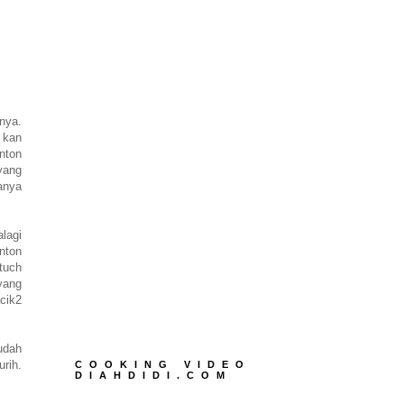
nya.
a kan
onton
yang
anya
lagi
nton
tuch
 yang
acik2
udah
urih.
COOKING VIDEO
DIAHDIDI.COM