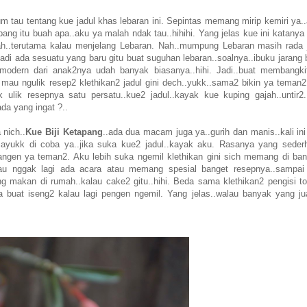
lum tau tentang kue jadul khas lebaran ini. Sepintas memang mirip kemiri ya.
ang itu buah apa..aku ya malah ndak tau..hihihi. Yang jelas kue ini katanya
umah..terutama kalau menjelang Lebaran. Nah..mumpung Lebaran masih rada 
.jadi ada sesuatu yang baru gitu buat suguhan lebaran..soalnya..ibuku jarang 
e2 modern dari anak2nya udah banyak biasanya..hihi. Jadi..buat membangki
au ngulik resep2 klethikan2 jadul gini dech..yukk..sama2 bikin ya teman2 
ak ulik resepnya satu persatu..kue2 jadul..kayak kue kuping gajah..untir2.
ada yang ingat ?..
 nich..
Kue Biji Ketapang
..ada dua macam juga ya..gurih dan manis..kali in
ayukk di coba ya..jika suka kue2 jadul..kayak aku. Rasanya yang seder
kangen ya teman2. Aku lebih suka ngemil klethikan gini sich memang di ban
lau nggak lagi ada acara atau memang spesial banget resepnya..sampai
 makan di rumah..kalau cake2 gitu..hihi. Beda sama klethikan2 pengisi to
sa buat iseng2 kalau lagi pengen ngemil. Yang jelas..walau banyak yang jua