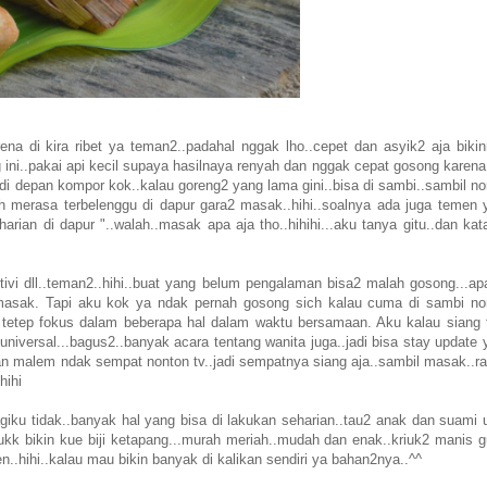
na di kira ribet ya teman2..padahal nggak lho..cepet dan asyik2 aja bikin
g ini..pakai api kecil supaya hasilnaya renyah dan nggak cepat gosong karen
 di depan kompor kok..kalau goreng2 yang lama gini..bisa di sambi..sambil n
ah merasa terbelenggu di dapur gara2 masak..hihi..soalnya ada juga temen 
rian di dapur "..walah..masak apa aja tho..hihihi...aku tanya gitu..dan kat
tivi dll..teman2..hihi..buat yang belum pengalaman bisa2 malah gosong...apa
gi masak. Tapi aku kok ya ndak pernah gosong sich kalau cuma di sambi no
ta tetep fokus dalam beberapa hal dalam waktu bersamaan. Aku kalau siang 
universal...bagus2..banyak acara tentang wanita juga..jadi bisa stay update
.kan malem ndak sempat nonton tv..jadi sempatnya siang aja..sambil masak..r
.hihi
giku tidak..banyak hal yang bisa di lakukan seharian..tau2 anak dan suami 
 Yukk bikin kue biji ketapang...murah meriah..mudah dan enak..kriuk2 manis g
n..hihi..kalau mau bikin banyak di kalikan sendiri ya bahan2nya..^^