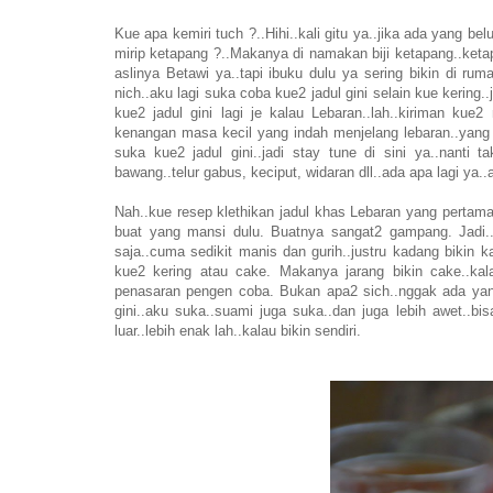
Kue apa kemiri tuch ?..Hihi..kali gitu ya..jika ada yang be
mirip ketapang ?..Makanya di namakan biji ketapang..ketap
aslinya Betawi ya..tapi ibuku dulu ya sering bikin di r
nich..aku lagi suka coba kue2 jadul gini selain kue kering.
kue2 jadul gini lagi je kalau Lebaran..lah..kiriman ku
kenangan masa kecil yang indah menjelang lebaran..yang m
suka kue2 jadul gini..jadi stay tune di sini ya..nanti t
bawang..telur gabus, keciput, widaran dll..ada apa lagi ya..
Nah..kue resep klethikan jadul khas Lebaran yang pertama
buat yang mansi dulu. Buatnya sangat2 gampang. Jadi..
saja..cuma sedikit manis dan gurih..justru kadang bikin 
kue2 kering atau cake. Makanya jarang bikin cake..ka
penasaran pengen coba. Bukan apa2 sich..nggak ada yang
gini..aku suka..suami juga suka..dan juga lebih awet..bi
luar..lebih enak lah..kalau bikin sendiri.