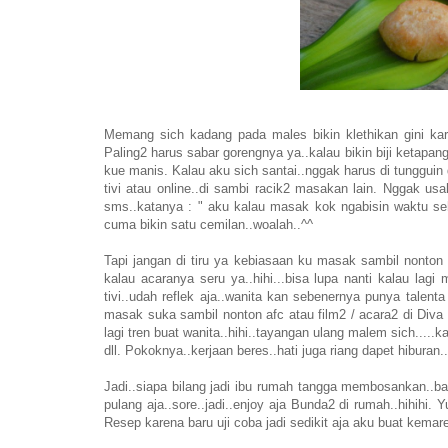
Memang sich kadang pada males bikin klethikan gini kare
Paling2 harus sabar gorengnya ya..kalau bikin biji ketapan
kue manis. Kalau aku sich santai..nggak harus di tungguin
tivi atau online..di sambi racik2 masakan lain. Nggak us
sms..katanya : " aku kalau masak kok ngabisin waktu seha
cuma bikin satu cemilan..woalah..^^
Tapi jangan di tiru ya kebiasaan ku masak sambil nonton 
kalau acaranya seru ya..hihi...bisa lupa nanti kalau la
tivi..udah reflek aja..wanita kan sebenernya punya talen
masak suka sambil nonton afc atau film2 / acara2 di Diva 
lagi tren buat wanita..hihi..tayangan ulang malem sich....
dll. Pokoknya..kerjaan beres..hati juga riang dapet hiburan.
Jadi..siapa bilang jadi ibu rumah tangga membosankan..ba
pulang aja..sore..jadi..enjoy aja Bunda2 di rumah..hihihi.
Resep karena baru uji coba jadi sedikit aja aku buat kemare