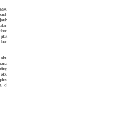
.atau
 sich
jauh
bikin
tkan
jika
.kue
i aku
hana
ding
 aku
ples
l di