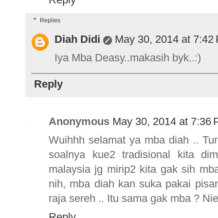
Replies
Diah Didi
May 30, 2014 at 7:42
Iya Mba Deasy..makasih byk..:)
Reply
Anonymous
May 30, 2014 at 7:36
Wuihhh selamat ya mba diah .. Tur
soalnya kue2 tradisional kita d
malaysia jg mirip2 kita gak sih 
nih, mba diah kan suka pakai pisan
raja sereh .. Itu sama gak mba ? Ni
Reply