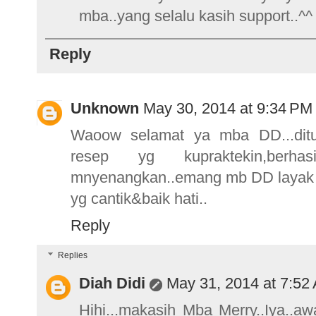
mba..yang selalu kasih support..^^
Reply
Unknown
May 30, 2014 at 9:34 PM
Waoow selamat ya mba DD...ditu
resep yg kupraktekin,berh
mnyenangkan..emang mb DD layak dp
yg cantik&baik hati..
Reply
Replies
Diah Didi
May 31, 2014 at 7:52
Hihi...makasih Mba Merry..Iya..a