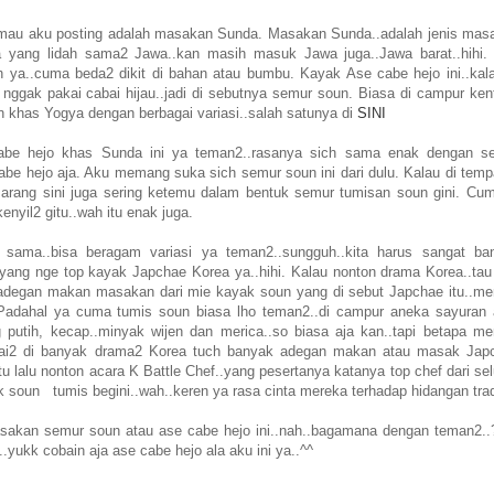
ng mau aku posting adalah masakan Sunda. Masakan Sunda..adalah jenis mas
a yang lidah sama2 Jawa..kan masih masuk Jawa juga..Jawa barat..hihi.
a..cuma beda2 dikit di bahan atau bumbu. Kayak Ase cabe hejo ini..kala
nggak pakai cabai hijau..jadi di sebutnya semur soun. Biasa di campur ken
un khas Yogya dengan berbagai variasi..salah satunya di
SINI
e cabe hejo khas Sunda ini ya teman2..rasanya sich sama enak dengan s
be hejo aja. Aku memang suka sich semur soun ini dari dulu. Kalau di temp
marang sini juga sering ketemu dalam bentuk semur tumisan soun gini. Cum
nyil2 gitu..wah itu enak juga.
sama..bisa beragam variasi ya teman2..sungguh..kita harus sangat ba
 yang nge top kayak Japchae Korea ya..hihi. Kalau nonton drama Korea..tau
 adegan makan masakan dari mie kayak soun yang di sebut Japchae itu..me
Padahal ya cuma tumis soun biasa lho teman2..di campur aneka sayuran 
putih, kecap..minyak wijen dan merica..so biasa aja kan..tapi betapa me
mpai2 di banyak drama2 Korea tuch banyak adegan makan atau masak Jap
tu lalu nonton acara K Battle Chef..yang pesertanya katanya top chef dari se
k soun tumis begini..wah..keren ya rasa cinta mereka terhadap hidangan trad
sakan semur soun atau ase cabe hejo ini..nah..bagamana dengan teman2..?
..yukk cobain aja ase cabe hejo ala aku ini ya..^^