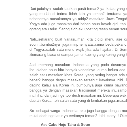
Dari judulnya..sudah tau kan pasti teman2 ya..kalau ya
yang mudah di terima lidah kita ya teman2..terutama y
sebenernya masakannya ya mirip2 masakan Jawa Tengah y
Yogya ada juga masakan dari bahan soun kayak gini..tapi 
goreng atau telur. Sering sich aku posting resep semur so
Nah..sekarang buat variasi..mari kita cicipi menu as
soun,..bumbu2nya juga mirip ternyata..cuma beda pakai ca
di Yogya..salah satu menu wajib jika ada hajatan. Di Se
Semarang biasa di campur jamur kuping yang kering yang ke
Jadi..memang masakan Indonesia..yang pada dasarnya 
lho..olahan soun kita banyak variasinya..cuma belum ada
salah satu masakan khas Korea..yang sering banget ada
bener2 bangga degan masakan tersebut kayaknya..hihi. 
daging kalau ala Korea ini..bumbunya juga cuma bawang 
bangga ya dengan masakan tradisional mereka ini..sa
ini..hihi...dan jadi nge top dech masakan ini. Beberapa wak
daerah Korea,..eh salah satu yang di lombakan juga..masa
So..sebagai warga Indonesia..aku juga bangga dengan ma
mulai dech nge latur ya ceritanya teman2..hihi..sorry..! Oke
Ase Cabe Hejo Tahu & Soun