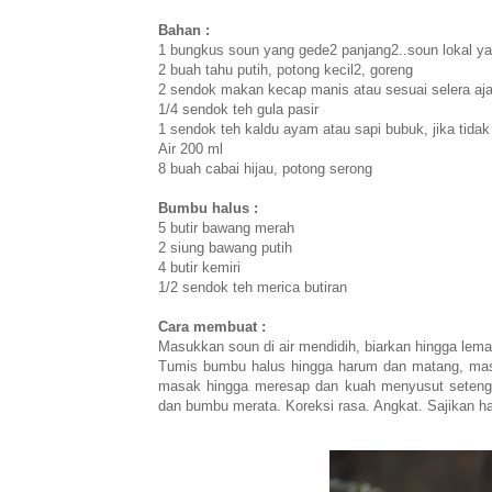
Bahan :
1 bungkus soun yang gede2 panjang2..soun lokal y
2 buah tahu putih, potong kecil2, goreng
2 sendok makan kecap manis atau sesuai selera aj
1/4 sendok teh gula pasir
1 sendok teh kaldu ayam atau sapi bubuk, jika tidak
Air 200 ml
8 buah cabai hijau, potong serong
Bumbu halus :
5 butir bawang merah
2 siung bawang putih
4 butir kemiri
1/2 sendok teh merica butiran
Cara membuat :
Masukkan soun di air mendidih, biarkan hingga lema
Tumis bumbu halus hingga harum dan matang, masu
masak hingga meresap dan kuah menyusut setengah
dan bumbu merata. Koreksi rasa. Angkat. Sajikan h