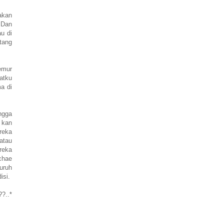
akan
 Dan
u di
tang
emur
atku
a di
ngga
 kan
reka
atau
reka
chae
luruh
isi.
?..*