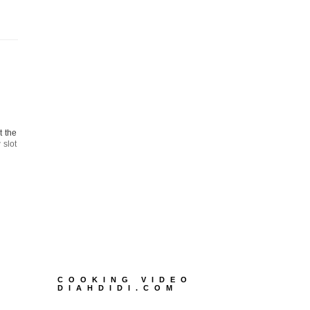
t the
 slot
COOKING VIDEO
DIAHDIDI.COM