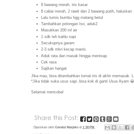
8 bawang merah, iris kasar
8 cabai merah, 2 rawit dan 2 bawang putih, haluskan
Lalu tumis bumbu hgg matang betul
Tambahkan potongan Iso, aduk2
Masukkan 200 ml air
1 sdk teh kaldu sapi
Secukupnya garam
2-3 sdk mkn kecap manis
Aduk rata dan masak hingga meresap.
Cek rasa
Sajikan hangat
Jika mau, bisa ditambahkan tomat iris di akhir memasak. Le
*Jika tidak suka usus sapi..bisa kok di ganti Usus Ayam 
Selamat mencoba!
Diposkan oleh
Gendut Marjoko
di
1:38 PM