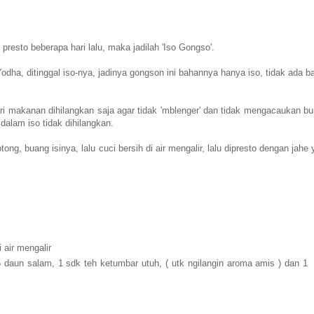
resto beberapa hari lalu, maka jadilah 'Iso Gongso'.
dha, ditinggal iso-nya, jadinya gongson ini bahannya hanya iso, tidak ada b
ari makanan dihilangkan saja agar tidak 'mblenger' dan tidak mengacaukan b
alam iso tidak dihilangkan.
ong, buang isinya, lalu cuci bersih di air mengalir, lalu dipresto dengan jahe
 air mengalir
 daun salam, 1 sdk teh ketumbar utuh, ( utk ngilangin aroma amis ) dan 1