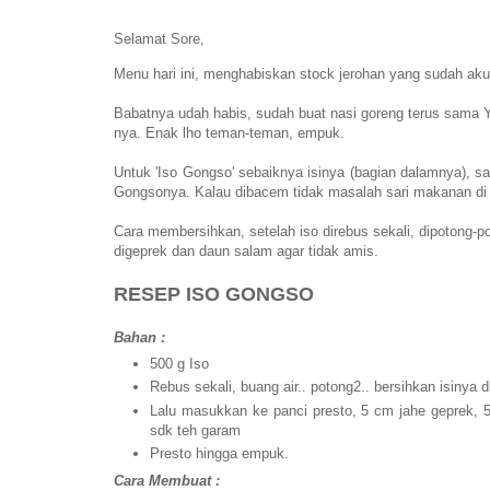
Selamat Sore,
Menu hari ini, menghabiskan stock jerohan yang sudah aku p
Babatnya udah habis, sudah buat nasi goreng terus sama Yo
nya. Enak lho teman-teman, empuk.
Untuk 'Iso Gongso' sebaiknya isinya (bagian dalamnya), s
Gongsonya. Kalau dibacem tidak masalah sari makanan di d
Cara membersihkan, setelah iso direbus sekali, dipotong-pot
digeprek dan daun salam agar tidak amis.
RESEP ISO GONGSO
Bahan :
500 g Iso
Rebus sekali, buang air.. potong2.. bersihkan isinya di
Lalu masukkan ke panci presto, 5 cm jahe geprek, 5
sdk teh garam
Presto hingga empuk.
Cara Membuat :