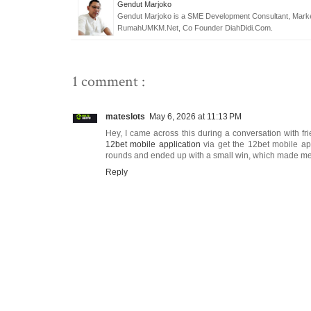
Gendut Marjoko
Gendut Marjoko is a SME Development Consultant, Marke
RumahUMKM.Net, Co Founder DiahDidi.Com.
1 comment :
mateslots
May 6, 2026 at 11:13 PM
Hey, I came across this during a conversation with 
12bet mobile application
via get the 12bet mobile app
rounds and ended up with a small win, which made me w
Reply